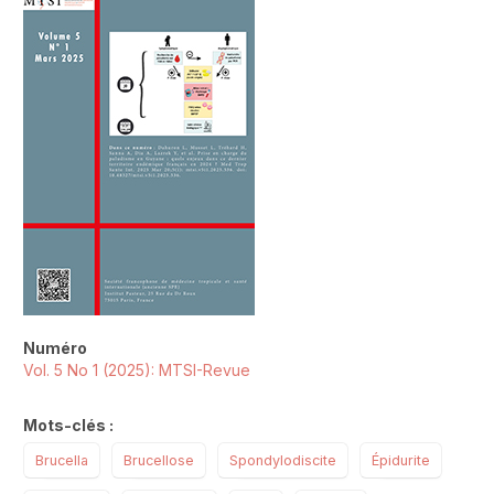
##plugins.themes.novelty.article.sideb
Numéro
Vol. 5 No 1 (2025): MTSI-Revue
Mots-clés :
Brucella
Brucellose
Spondylodiscite
Épidurite