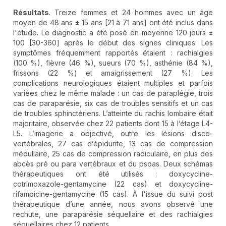
Résultats
. Treize femmes et 24 hommes avec un âge
moyen de 48 ans ± 15 ans [21 à 71 ans] ont été inclus dans
l'étude. Le diagnostic a été posé en moyenne 120 jours ±
100 [30-360] après le début des signes cliniques. Les
symptômes fréquemment rapportés étaient : rachialgies
(100 %), fièvre (46 %), sueurs (70 %), asthénie (84 %),
frissons (22 %) et amaigrissement (27 %). Les
complications neurologiques étaient multiples et parfois
variées chez le même malade : un cas de paraplégie, trois
cas de paraparésie, six cas de troubles sensitifs et un cas
de troubles sphinctériens. L’atteinte du rachis lombaire était
majoritaire, observée chez 22 patients dont 15 à l’étage L4-
L5. L’imagerie a objectivé, outre les lésions disco-
vertébrales, 27 cas d’épidurite, 13 cas de compression
médullaire, 25 cas de compression radiculaire, en plus des
abcès pré ou para vertébraux et du psoas. Deux schémas
thérapeutiques ont été utilisés : doxycycline-
cotrimoxazole-gentamycine (22 cas) et doxycycline-
rifampicine-gentamycine (15 cas). À l'issue du suivi post
thérapeutique d’une année, nous avons observé une
rechute, une paraparésie séquellaire et des rachialgies
séquellaires chez 12 patients.