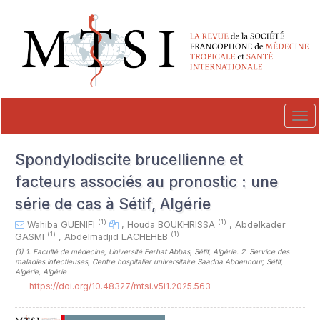
##plugins.themes.novelty.accessible_menu.label##
##plugins.themes.novelty.accessible_menu.main_navigation##
##plugins.themes.novelty.accessible_menu.main_content##
##plugins.themes.novelty.accessible_menu.sidebar##
Tog
navi
Spondylodiscite brucellienne et
facteurs associés au pronostic : une
série de cas à Sétif, Algérie
(1)
(1)
Wahiba GUENIFI
,
Houda BOUKHRISSA
,
Abdelkader
(1)
(1)
GASMI
,
Abdelmadjid LACHEHEB
(1)
1. Faculté de médecine, Université Ferhat Abbas, Sétif, Algérie. 2. Service des
maladies infectieuses, Centre hospitalier universitaire Saadna Abdennour, Sétif,
Algérie, Algérie
https://doi.org/10.48327/mtsi.v5i1.2025.563