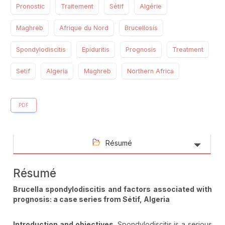
Pronostic
Traitement
Sétif
Algérie
Maghreb
Afrique du Nord
Brucellosis
Spondylodiscitis
Epiduritis
Prognosis
Treatment
Setif
Algeria
Maghreb
Northern Africa
PDF
Résumé
Résumé
Brucella spondylodiscitis and factors associated with
prognosis: a case series from Sétif, Algeria
Introduction
and objectives
. Spondylodiscitis is a serious