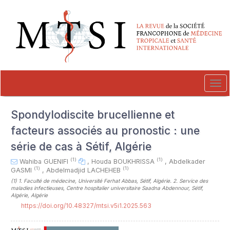
##plugins.themes.novelty.accessible_menu.label##
##plugins.themes.novelty.accessible_menu.main_navigation##
##plugins.themes.novelty.accessible_menu.main_content##
##plugins.themes.novelty.accessible_menu.sidebar##
Tog
navi
Spondylodiscite brucellienne et
facteurs associés au pronostic : une
série de cas à Sétif, Algérie
(1)
(1)
Wahiba GUENIFI
,
Houda BOUKHRISSA
,
Abdelkader
(1)
(1)
GASMI
,
Abdelmadjid LACHEHEB
(1)
1. Faculté de médecine, Université Ferhat Abbas, Sétif, Algérie. 2. Service des
maladies infectieuses, Centre hospitalier universitaire Saadna Abdennour, Sétif,
Algérie, Algérie
https://doi.org/10.48327/mtsi.v5i1.2025.563