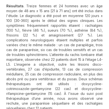
Résultats
. Treize femmes et 24 hommes avec un âge
moyen de 48 ans ± 15 ans [21 à 71 ans] ont été inclus dans
l'étude. Le diagnostic a été posé en moyenne 120 jours ±
100 [30-360] après le début des signes cliniques. Les
symptômes fréquemment rapportés étaient : rachialgies
(100 %), fièvre (46 %), sueurs (70 %), asthénie (84 %),
frissons (22 %) et amaigrissement (27 %). Les
complications neurologiques étaient multiples et parfois
variées chez le même malade : un cas de paraplégie, trois
cas de paraparésie, six cas de troubles sensitifs et un cas
de troubles sphinctériens. L’atteinte du rachis lombaire était
majoritaire, observée chez 22 patients dont 15 à l’étage L4-
L5. L’imagerie a objectivé, outre les lésions disco-
vertébrales, 27 cas d’épidurite, 13 cas de compression
médullaire, 25 cas de compression radiculaire, en plus des
abcès pré ou para vertébraux et du psoas. Deux schémas
thérapeutiques ont été utilisés : doxycycline-
cotrimoxazole-gentamycine (22 cas) et doxycycline-
rifampicine-gentamycine (15 cas). À l'issue du suivi post
thérapeutique d’une année, nous avons observé une
rechute, une paraparésie séquellaire et des rachialgies
séquellaires chez 12 patients.