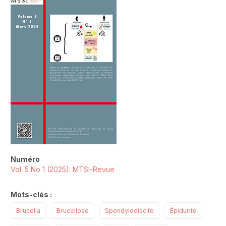
##plugins.themes.novelty.article.sideb
Numéro
Vol. 5 No 1 (2025): MTSI-Revue
Mots-clés :
Brucella
Brucellose
Spondylodiscite
Épidurite