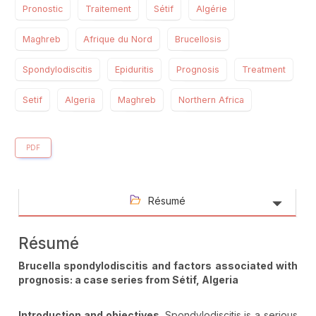
Pronostic
Traitement
Sétif
Algérie
Maghreb
Afrique du Nord
Brucellosis
Spondylodiscitis
Epiduritis
Prognosis
Treatment
Setif
Algeria
Maghreb
Northern Africa
PDF
Résumé
Résumé
Brucella spondylodiscitis and factors associated with
prognosis: a case series from Sétif, Algeria
Introduction
and objectives
. Spondylodiscitis is a serious