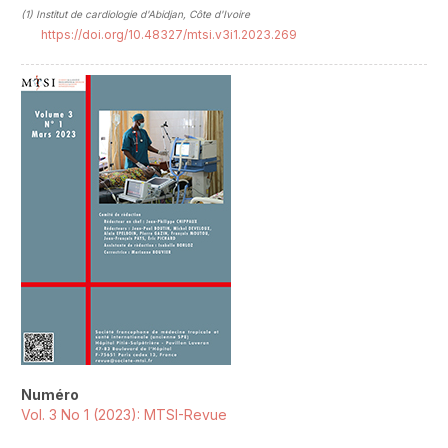
(1)
Institut de cardiologie d'Abidjan, Côte d'Ivoire
https://doi.org/10.48327/mtsi.v3i1.2023.269
##plugins.themes.novelty.article.sideb
Numéro
Vol. 3 No 1 (2023): MTSI-Revue