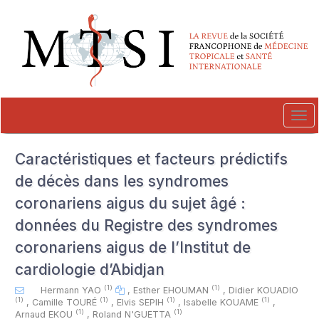
##plugins.themes.novelty.accessible_menu.label##
##plugins.themes.novelty.accessible_menu.main_navigation##
##plugins.themes.novelty.accessible_menu.main_content##
##plugins.themes.novelty.accessible_menu.sidebar##
Tog
navi
Caractéristiques et facteurs prédictifs
de décès dans les syndromes
coronariens aigus du sujet âgé :
données du Registre des syndromes
coronariens aigus de l’Institut de
cardiologie d’Abidjan
(1)
(1)
Hermann YAO
,
Esther EHOUMAN
,
Didier KOUADIO
(1)
(1)
(1)
(1)
,
Camille TOURÉ
,
Elvis SEPIH
,
Isabelle KOUAME
,
(1)
(1)
Arnaud EKOU
,
Roland N'GUETTA