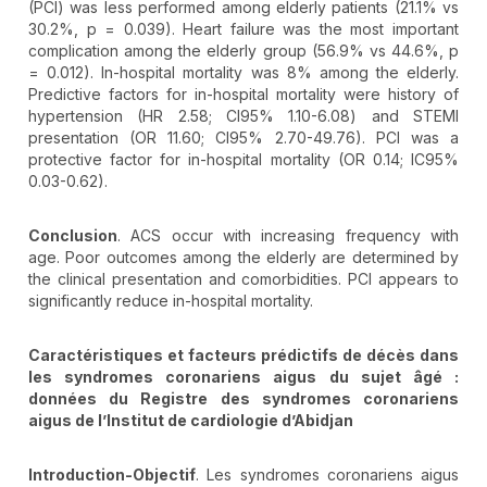
(PCI) was less performed among elderly patients (21.1% vs
30.2%, p = 0.039). Heart failure was the most important
complication among the elderly group (56.9% vs 44.6%, p
= 0.012). In-hospital mortality was 8% among the elderly.
Predictive factors for in-hospital mortality were history of
hypertension (HR 2.58; CI95% 1.10-6.08) and STEMI
presentation (OR 11.60; CI95% 2.70-49.76). PCI was a
protective factor for in-hospital mortality (OR 0.14; IC95%
0.03-0.62).
Conclusion
. ACS occur with increasing frequency with
age. Poor outcomes among the elderly are determined by
the clinical presentation and comorbidities. PCI appears to
significantly reduce in-hospital mortality.
Caractéristiques et facteurs prédictifs de décès dans
les syndromes coronariens aigus du sujet âgé :
données du Registre des syndromes coronariens
aigus de l’Institut de cardiologie d’Abidjan
Introduction-Objectif
. Les syndromes coronariens aigus