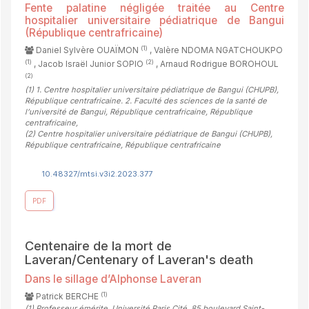
Fente palatine négligée traitée au Centre
hospitalier universitaire pédiatrique de Bangui
(République centrafricaine)
(1)
Daniel Sylvère OUAÏMON
, Valère NDOMA NGATCHOUKPO
(1)
(2)
, Jacob Israël Junior SOPIO
, Arnaud Rodrigue BOROHOUL
(2)
(1)
1. Centre hospitalier universitaire pédiatrique de Bangui (CHUPB),
République centrafricaine. 2. Faculté des sciences de la santé de
l’université de Bangui, République centrafricaine, République
centrafricaine
,
(2)
Centre hospitalier universitaire pédiatrique de Bangui (CHUPB),
République centrafricaine, République centrafricaine
10.48327/mtsi.v3i2.2023.377
PDF
Centenaire de la mort de
Laveran/Centenary of Laveran's death
Dans le sillage d’Alphonse Laveran
(1)
Patrick BERCHE
(1)
Professeur émérite, Université Paris Cité, 85 boulevard Saint-