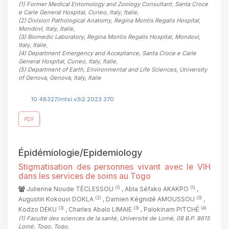
(1)
Former Medical Entomology and Zoology Consultant, Santa Croce
e Carle General Hospital, Cuneo, Italy, Italie
,
(2)
Division Pathological Anatomy, Regina Montis Regalis Hospital,
Mondovì, Italy, Italie
,
(3)
Biomedic Laboratory, Regina Montis Regalis Hospital, Mondovì,
Italy, Italie
,
(4)
Department Emergency and Acceptance, Santa Croce e Carle
General Hospital, Cuneo, Italy, Italie
,
(5)
Department of Earth, Environmental and Life Sciences, University
of Genova, Genova, Italy, Italie
10.48327/mtsi.v3i2.2023.370
PDF
Épidémiologie/Epidemiology
Stigmatisation des personnes vivant avec le VIH
dans les services de soins au Togo
(1)
(1)
Julienne Noude TÉCLESSOU
, Abla Séfako AKAKPO
,
(2)
(3)
Augustin Kokouvi DOKLA
, Damien Kégnidé AMOUSSOU
,
(3)
(3)
(4)
Kodzo DEKU
, Charles Abalo LIMAIE
, Palokinam PITCHÉ
(1)
Faculté des sciences de la santé, Université de Lomé, 08 B.P. 8615
Lomé, Togo, Togo
,