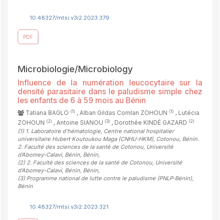
10.48327/mtsi.v3i2.2023.379
PDF
Microbiologie/Microbiology
Influence de la numération leucocytaire sur la
densité parasitaire dans le paludisme simple chez
les enfants de 6 à 59 mois au Bénin
(1)
(1)
Tatiana BAGLO
, Alban Gildas Comlan ZOHOUN
, Lutécia
(2)
(3)
(2)
ZOHOUN
, Antoine SIANOU
, Dorothée KINDÉ GAZARD
(1)
1. Laboratoire d’hématologie, Centre national hospitalier
universitaire Hubert Koutoukou Maga (CNHU-HKM), Cotonou, Bénin.
2. Faculté des sciences de la santé de Cotonou, Université
d’Abomey-Calavi, Bénin, Bénin
,
(2)
2. Faculté des sciences de la santé de Cotonou, Université
d’Abomey-Calavi, Bénin, Bénin
,
(3)
Programme national de lutte contre le paludisme (PNLP-Bénin),
Bénin
10.48327/mtsi.v3i2.2023.321