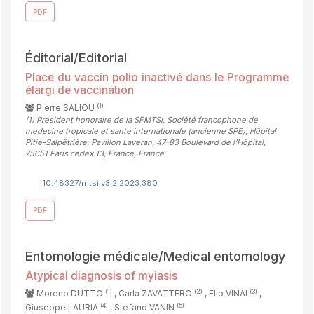
PDF
Éditorial/Editorial
Place du vaccin polio inactivé dans le Programme
élargi de vaccination
(1)
Pierre SALIOU
(1)
Président honoraire de la SFMTSI, Société francophone de
médecine tropicale et santé internationale (ancienne SPE), Hôpital
Pitié-Salpêtrière, Pavillon Laveran, 47-83 Boulevard de l’Hôpital,
75651 Paris cedex 13, France, France
10.48327/mtsi.v3i2.2023.380
PDF
Entomologie médicale/Medical entomology
Atypical diagnosis of myiasis
(1)
(2)
(3)
Moreno DUTTO
, Carla ZAVATTERO
, Elio VINAI
,
(4)
(5)
Giuseppe LAURIA
, Stefano VANIN