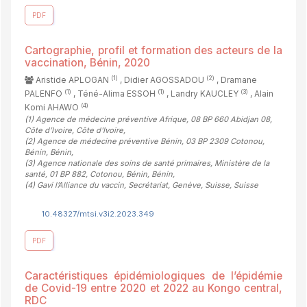
PDF
Cartographie, profil et formation des acteurs de la
vaccination, Bénin, 2020
(1)
(2)
Aristide APLOGAN
, Didier AGOSSADOU
, Dramane
(1)
(1)
(3)
PALENFO
, Téné-Alima ESSOH
, Landry KAUCLEY
, Alain
(4)
Komi AHAWO
(1)
Agence de médecine préventive Afrique, 08 BP 660 Abidjan 08,
Côte d’Ivoire, Côte d'Ivoire
,
(2)
Agence de médecine préventive Bénin, 03 BP 2309 Cotonou,
Bénin, Bénin
,
(3)
Agence nationale des soins de santé primaires, Ministère de la
santé, 01 BP 882, Cotonou, Bénin, Bénin
,
(4)
Gavi l’Alliance du vaccin, Secrétariat, Genève, Suisse, Suisse
10.48327/mtsi.v3i2.2023.349
PDF
Caractéristiques épidémiologiques de l’épidémie
de Covid-19 entre 2020 et 2022 au Kongo central,
RDC