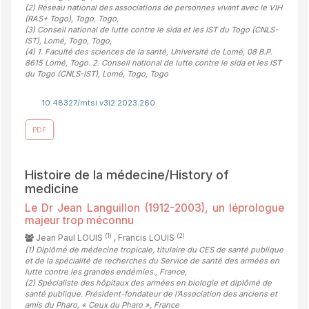
(2)
Réseau national des associations de personnes vivant avec le VIH
(RAS+ Togo), Togo, Togo
,
(3)
Conseil national de lutte contre le sida et les IST du Togo (CNLS-
IST), Lomé, Togo, Togo
,
(4)
1. Faculté des sciences de la santé, Université de Lomé, 08 B.P.
8615 Lomé, Togo. 2. Conseil national de lutte contre le sida et les IST
du Togo (CNLS-IST), Lomé, Togo, Togo
10.48327/mtsi.v3i2.2023.260
PDF
Histoire de la médecine/History of
medicine
Le Dr Jean Languillon (1912-2003), un léprologue
majeur trop méconnu
(1)
(2)
Jean Paul LOUIS
, Francis LOUIS
(1)
Diplômé de médecine tropicale, titulaire du CES de santé publique
et de la spécialité de recherches du Service de santé des armées en
lutte contre les grandes endémies., France
,
(2)
Spécialiste des hôpitaux des armées en biologie et diplômé de
santé publique. Président-fondateur de l’Association des anciens et
amis du Pharo, « Ceux du Pharo », France