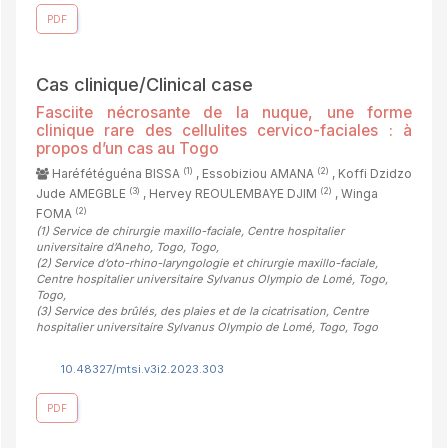
PDF
Cas clinique/Clinical case
Fasciite nécrosante de la nuque, une forme
clinique rare des cellulites cervico-faciales : à
propos d’un cas au Togo
(1)
(2)
Haréfétéguéna BISSA
, Essobiziou AMANA
, Koffi Dzidzo
(3)
(2)
Jude AMEGBLE
, Hervey REOULEMBAYE DJIM
, Winga
(2)
FOMA
(1)
Service de chirurgie maxillo-faciale, Centre hospitalier
universitaire d’Aneho, Togo, Togo
,
(2)
Service d’oto-rhino-laryngologie et chirurgie maxillo-faciale,
Centre hospitalier universitaire Sylvanus Olympio de Lomé, Togo,
Togo
,
(3)
Service des brûlés, des plaies et de la cicatrisation, Centre
hospitalier universitaire Sylvanus Olympio de Lomé, Togo, Togo
10.48327/mtsi.v3i2.2023.303
PDF