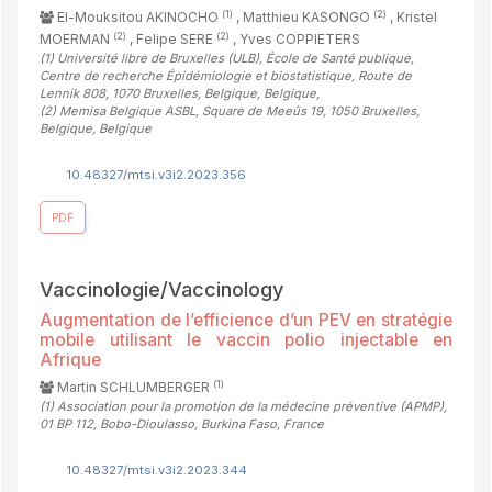
(1)
(2)
El-Mouksitou AKINOCHO
, Matthieu KASONGO
, Kristel
(2)
(2)
MOERMAN
, Felipe SERE
, Yves COPPIETERS
(1)
Université libre de Bruxelles (ULB), École de Santé publique,
Centre de recherche Épidémiologie et biostatistique, Route de
Lennik 808, 1070 Bruxelles, Belgique, Belgique
,
(2)
Memisa Belgique ASBL, Square de Meeûs 19, 1050 Bruxelles,
Belgique, Belgique
10.48327/mtsi.v3i2.2023.356
PDF
Vaccinologie/Vaccinology
Augmentation de l’efficience d’un PEV en stratégie
mobile utilisant le vaccin polio injectable en
Afrique
(1)
Martin SCHLUMBERGER
(1)
Association pour la promotion de la médecine préventive (APMP),
01 BP 112, Bobo-Dioulasso, Burkina Faso, France
10.48327/mtsi.v3i2.2023.344