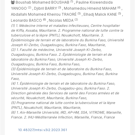
(1)
Boushab Mohamed BOUSHAB
, Pauline Kiswendsida
(2)
(3)
(4)
YANOGO
, Djibril BARRY
, Mohamedou Hmeind MAHAM
,
(5)
(5)
Abdallahi Mohamed Kheirou TRAORÉ
, Elhadj Malick KANE
,
(6)
(2)
Leonardo BASCO
, Nicolas MEDA
(1)
1. Médecine interne et maladies infectieuses, Centre hospitalier
de Kiffa, Assaba, Mauritanie. 2. Programme national de lutte contre la
tuberculose et la lèpre (PNTL), Nouakchott, Mauritanie. 3.
Épidémiologie de terrain et de laboratoire du Burkina Faso, Université
Joseph Ki-Zerbo, Ouagadougou, Burkina Faso, Mauritanie
,
(2)
1. Faculté de médecine, Université Joseph Ki-Zerbo,
Ouagadougou, Burkina Faso. 2. Épidémiologie de terrain et de
laboratoire du Burkina Faso, Université Joseph Ki-Zerbo,
Ouagadougou, Burkina Faso, Burkina Faso
,
(3)
Épidémiologie de terrain et de laboratoire du Burkina Faso,
Université Joseph Ki-Zerbo, Ouagadougou, Burkina Faso, Burkina
Faso
,
(4)
1. Épidémiologie de terrain et de laboratoire du Burkina Faso,
Université Joseph Ki-Zerbo, Ouagadou-gou, Burkina Faso. 2.
Direction générale des Services de santé des Forces armées et de
sécurité, Nouakchott, Mauritanie, Burkina Faso
,
(5)
Programme national de lutte contre la tuberculose et la lèpre
(PNTL), Nouakchott, Mauritanie, Mauritanie
,
(6)
1. Aix-Marseille Université, IRD, AP-HM, SSA, VITROME, Marseille,
France. 2. IHU-Méditerranée Infection, Marseille, France, France
10.48327/mtsi.v3i2.2023.361