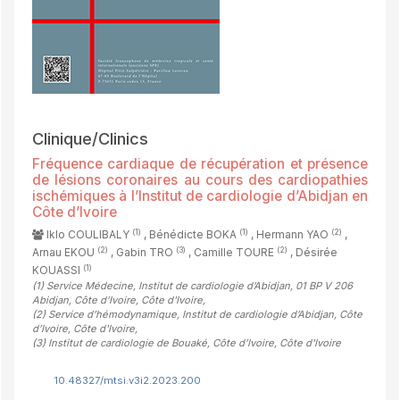
Clinique/Clinics
Fréquence cardiaque de récupération et présence
de lésions coronaires au cours des cardiopathies
ischémiques à l’Institut de cardiologie d’Abidjan en
Côte d’Ivoire
(1)
(1)
(2)
Iklo COULIBALY
, Bénédicte BOKA
, Hermann YAO
,
(2)
(3)
(2)
Arnau EKOU
, Gabin TRO
, Camille TOURE
, Désirée
(1)
KOUASSI
(1)
Service Médecine, Institut de cardiologie d’Abidjan, 01 BP V 206
Abidjan, Côte d’Ivoire, Côte d'Ivoire
,
(2)
Service d’hémodynamique, Institut de cardiologie d’Abidjan, Côte
d’Ivoire, Côte d'Ivoire
,
(3)
Institut de cardiologie de Bouaké, Côte d’Ivoire, Côte d'Ivoire
10.48327/mtsi.v3i2.2023.200