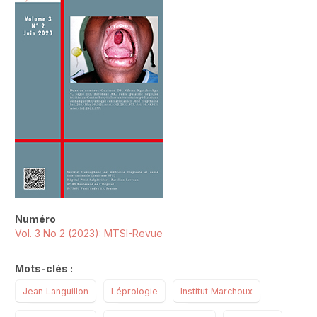
Numéro
Vol. 3 No 2 (2023): MTSI-Revue
Mots-clés :
Jean Languillon
Léprologie
Institut Marchoux