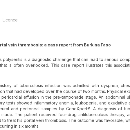
Licence
ortal vein thrombosis: a case report from Burkina Faso
us polyseritis is a diagnostic challenge that can lead to serious comp
at is often overlooked. This case report illustrates this associat
history of tuberculosis infection was admitted with dyspnea, ches
ion that had developed over the course of two months. Physical ex
d pericardial effusion in the pre-tamponade stage. An abdominal u
tory tests showed inflammatory anemia, leukopenia, and exudative e
ural and peritoneal samples by GeneXpert®. A diagnosis of tub
 made. The patient received four-drug antituberculosis therapy, a
d to treat his portal vein thrombosis. The outcome was favorable, with
urring in six months.