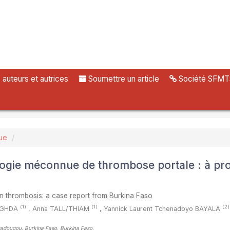
uteurs et autrices
Soumettre un article
Société SFMT
ue
ologie méconnue de thrombose portale : à pr
ein thrombosis: a case report from Burkina Faso
(1)
(1)
(2)
SEGHDA
,
Anna TALL/THIAM
,
Yannick Laurent Tchenadoyo BAYALA
agadougou, Burkina Faso, Burkina Faso
,