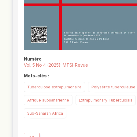
Numéro
Vol. 5 No 4 (2025): MTSI-Revue
Mots-clés :
Tuberculose extrapulmonaire
Polysérite tuberculeuse
Afrique subsaharienne
Extrapulmonary Tuberculosis
Sub-Saharan Africa