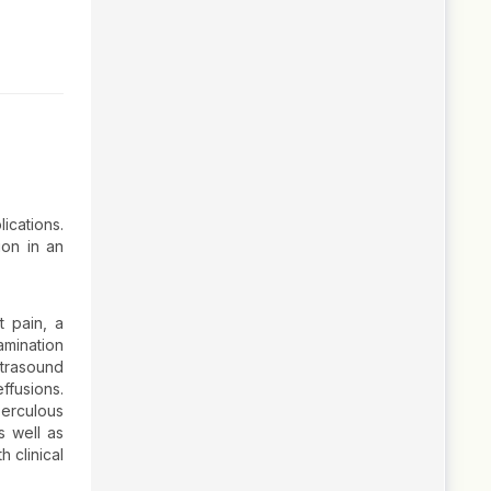
lications.
ion in an
t pain, a
amination
ltrasound
ffusions.
erculous
s well as
 clinical