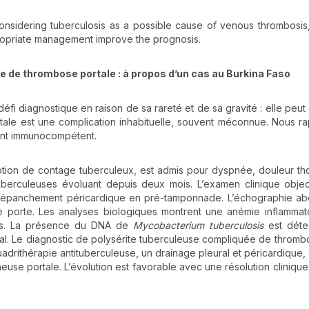
considering tuberculosis as a possible cause of venous thrombosis
ropriate management improve the prognosis.
e de thrombose portale : à propos d’un cas au Burkina Faso
défi diagnostique en raison de sa rareté et de sa gravité : elle peut 
tale est une complication inhabituelle, souvent méconnue. Nous r
tient immunocompétent.
otion de contage tuberculeux, est admis pour dyspnée, douleur th
uberculeuses évoluant depuis deux mois. L’examen clinique obje
n épanchement péricardique en pré-tamponnade. L’échographie ab
 porte. Les analyses biologiques montrent une anémie inflammat
ifs. La présence du DNA de
Mycobacterium tuberculosis
est déte
al. Le diagnostic de polysérite tuberculeuse compliquée de thromb
quadrithérapie antituberculeuse, un drainage pleural et péricardique, 
neuse portale. L’évolution est favorable avec une résolution cliniqu