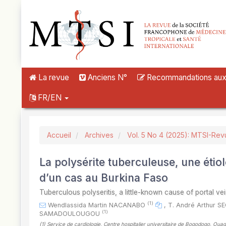
##plugins.themes.novelty.accessible_menu.label##
##plugins.themes.novelty.accessible_menu.main_navigation##
##plugins.themes.novelty.accessible_menu.main_content##
##plugins.themes.novelty.accessible_menu.sidebar##
La revue
Anciens N°
Recommandations aux a
FR/EN
Accueil
Archives
Vol. 5 No 4 (2025): MTSI-Rev
La polysérite tuberculeuse, une éti
d’un cas au Burkina Faso
Tuberculous polyseritis, a little-known cause of portal v
(1)
Wendlassida Martin NACANABO
,
T. André Arthur 
(1)
SAMADOULOUGOU
(1)
Service de cardiologie, Centre hospitalier universitaire de Bogodogo, Ou