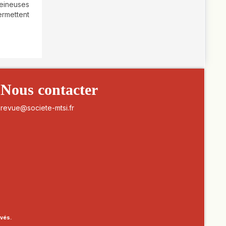
eineuses
rmettent
Nous contacter
revue@societe-mtsi.fr
rvés.