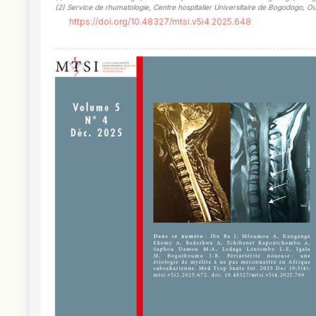
(2)
Service de rhumatologie, Centre hospitalier Universitaire de Bogodogo, 
https://doi.org/10.48327/mtsi.v5i4.2025.648
##plugins.themes.novelty.article.