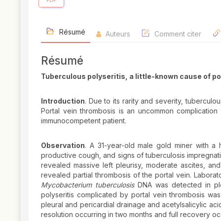
PDF
Résumé
Auteurs
Comment citer
Résumé
Tuberculous polyseritis, a little-known cause of p
Introduction
. Due to its rarity and severity, tuberculo
Portal vein thrombosis is an uncommon complication th
immunocompetent patient.
Observation
. A 31-year-old male gold miner with a 
productive cough, and signs of tuberculosis impregnat
revealed massive left pleurisy, moderate ascites, an
revealed partial thrombosis of the portal vein. Labora
Mycobacterium tuberculosis
DNA was detected in ple
polyseritis complicated by portal vein thrombosis was
pleural and pericardial drainage and acetylsalicylic aci
resolution occurring in two months and full recovery occ