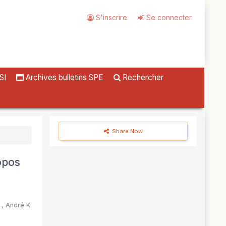
S'inscrire
Se connecter
SI
Archives bulletins SPE
Rechercher
Share Now
opos
,
André K