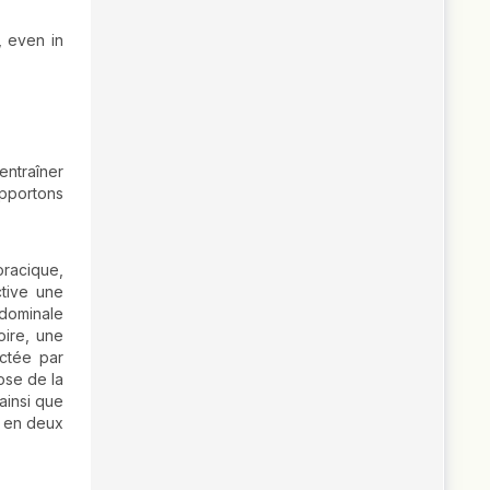
, even in
entraîner
apportons
oracique,
ctive une
dominale
oire, une
ctée par
ose de la
ainsi que
e en deux