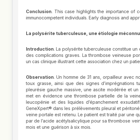
Conclusion
. This case highlights the importance of 
immunocompetent individuals. Early diagnosis and app
La polysérite tuberculeuse, une étiologie méconnu
Introduction
. La polysérite tuberculeuse constitue un 
des complications graves. La thrombose veineuse por
un cas clinique illustrant cette association chez un pa
Observation
. Un homme de 31 ans, orpailleur avec n
toux grasse, ainsi que des signes d’imprégnations t
pleurésie gauche massive, une ascite modérée et u
met en évidence une thrombose partielle de la veine
leucopénie et des liquides d’épanchement exsudat
GeneXpert® dans les prélèvements pleural et péritoné
veine portale est retenu. Le patient est traité par une 
par de l’acide acétylsalicylique pour sa thrombose vei
mois et une guérison à six mois.