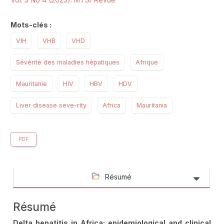
Mots-clés :
VIH
VHB
VHD
Sévérité des maladies hépatiques
Afrique
Mauritanie
HIV
HBV
HDV
Liver disease seve-rity
Africa
Mauritania
PDF
Résumé
Résumé
Delta hepatitis in Africa: epidemiological and clinical