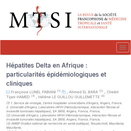
##plugins.themes.novelty.accessible_menu.label##
##plugins.themes.novelty.accessible_menu.main_navigation##
##plugins.themes.novelty.accessible_menu.main_content##
##plugins.themes.novelty.accessible_menu.sidebar##
Tog
navi
Hépatites Delta en Afrique :
particularités épidémiologiques et
cliniques
(1)
(2)
Françoise LUNEL FABIANI
,
Ahmed EL BARA
,
Cheikh
(3)
(4)
Tijani HAMED
,
Hélène LE GUILLOU GUILLEMETTE
(1)
1. Service de virologie, Centre hospitalier universitaire d’Angers, Angers, France.
2. Université d’Angers, Laboratoire HIFIH (Hémodynamique, interaction fibrose et
invasivité tumorales hépatiques), EA 3859, Angers, France, France
,
(2)
Université d’Angers, Laboratoire HIFIH (Hémodynamique, interaction fibrose et
invasivité tumorales hépatiques), EA 3859, Angers, France, France
,
(3)
INRSP (Institut national de recherche en santé publique), Nouakchott, Mauritanie,
Mauritanie
,