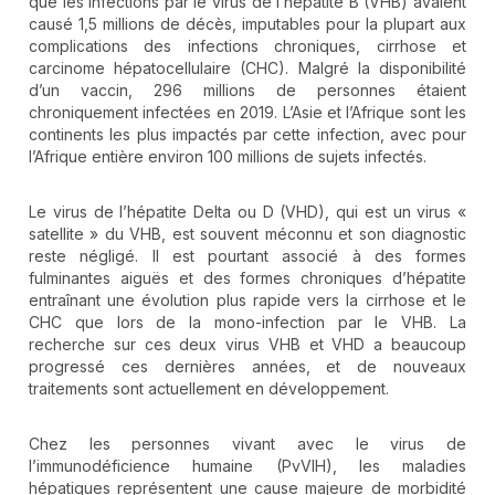
que les infections par le virus de l’hépatite B (VHB) avaient
causé 1,5 millions de décès, imputables pour la plupart aux
complications des infections chroniques, cirrhose et
carcinome hépatocellulaire (CHC). Malgré la disponibilité
d’un vaccin, 296 millions de personnes étaient
chroniquement infectées en 2019. L’Asie et l’Afrique sont les
continents les plus impactés par cette infection, avec pour
l’Afrique entière environ 100 millions de sujets infectés.
Le virus de l’hépatite Delta ou D (VHD), qui est un virus «
satellite » du VHB, est souvent méconnu et son diagnostic
reste négligé. Il est pourtant associé à des formes
fulminantes aiguës et des formes chroniques d’hépatite
entraînant une évolution plus rapide vers la cirrhose et le
CHC que lors de la mono-infection par le VHB. La
recherche sur ces deux virus VHB et VHD a beaucoup
progressé ces dernières années, et de nouveaux
traitements sont actuellement en développement.
Chez les personnes vivant avec le virus de
l’immunodéficience humaine (PvVIH), les maladies
hépatiques représentent une cause majeure de morbidité