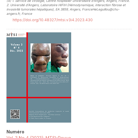
(4)
1. Service de virologie, Centre hospitalier universitaire d’Angers, Angers, France.
2. Université d’Angers, Laboratoire HIFIH (Hémodynamique, interaction fibrose et
invasivité tumorales hépatiques), EA 3859, Angers, FranceHeLeguillou@chu-
angers.fr, France
https://doi.org/10.48327/mtsi.v3i4.2023.430
##plugins.themes.novelty.article.sideb
Numéro
Vol. 3 No 4 (2023): MTSI-Revue