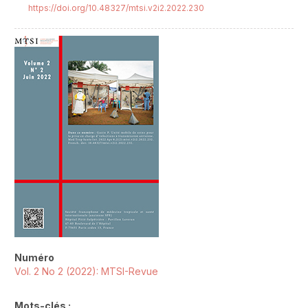
https://doi.org/10.48327/mtsi.v2i2.2022.230
##plugins.themes.novelty.article.sideb
Numéro
Vol. 2 No 2 (2022): MTSI-Revue
Mots-clés :