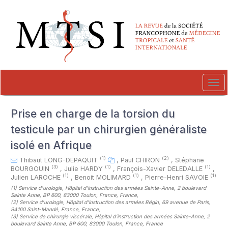
##plugins.themes.novelty.accessible_menu.label##
##plugins.themes.novelty.accessible_menu.main_navigation##
##plugins.themes.novelty.accessible_menu.main_content##
##plugins.themes.novelty.accessible_menu.sidebar##
Tog
navi
Prise en charge de la torsion du
testicule par un chirurgien généraliste
isolé en Afrique
(1)
(2)
Thibaut LONG-DEPAQUIT
,
Paul CHIRON
,
Stéphane
(3)
(1)
(1)
BOURGOUIN
,
Julie HARDY
,
François-Xavier DELEDALLE
,
(1)
(1)
(1)
Julien LAROCHE
,
Benoit MOLIMARD
,
Pierre-Henri SAVOIE
(1)
Service d’urologie, Hôpital d’instruction des armées Sainte-Anne, 2 boulevard
Sainte Anne, BP 600, 83000 Toulon, France, France
,
(2)
Service d’urologie, Hôpital d’instruction des armées Bégin, 69 avenue de Paris,
94160 Saint-Mandé, France, France
,
(3)
Service de chirurgie viscérale, Hôpital d’instruction des armées Sainte-Anne, 2
boulevard Sainte Anne, BP 600, 83000 Toulon, France, France