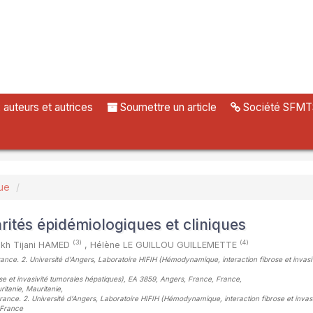
uteurs et autrices
Soumettre un article
Société SFMT
ue
arités épidémiologiques et cliniques
(3)
(4)
ikh Tijani HAMED
,
Hélène LE GUILLOU GUILLEMETTE
 France. 2. Université d’Angers, Laboratoire HIFIH (Hémodynamique, interaction fibrose et invasi
se et invasivité tumorales hépatiques), EA 3859, Angers, France, France
,
ritanie, Mauritanie
,
 France. 2. Université d’Angers, Laboratoire HIFIH (Hémodynamique, interaction fibrose et invasi
 France