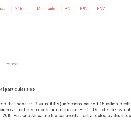
ues
Afrique
Mauritanie
HIV
HBV
HDV
Licence
al particularities
d that hepatitis B virus (HBV) infections caused 1.5 million death
 cirrhosis and hepatocellular carcinoma (HCC). Despite the availabi
 2019. Asia and Africa are the continents most affected by this infect