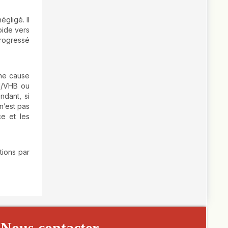
gligé. Il
pide vers
progressé
une cause
IH/VHB ou
ndant, si
 n’est pas
ce et les
tions par
Nous contacter