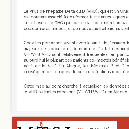
Le virus de l’hépatite Delta ou D (VHD), qui est un viru
est pourtant associé à des formes fulminantes aiguës e
la cirrhose et le CHC que lors de la mono-infection p
ces dernières années, et de nouveaux traitements son
Chez les personnes vivant avec le virus de l’immunod
majeure de morbidité et de mortalité. Du fait des mo
VIH/VHB/VHD sont relativement fréquentes, en partic
aujourd’hui la plupart des patients co-infectés bénéficie
actif sur le VHD. En Afrique, les hépatites B et D 
conséquences cliniques de ces co-infections n'ont ét
Cette mise au point cherche à actualiser les données 
le VHD ou triples infections (VIH/VHB/VHD) en Afrique.
##plugins.themes.novelty.article.