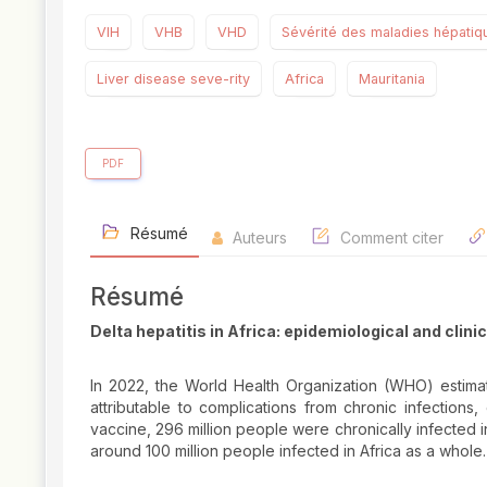
VIH
VHB
VHD
Sévérité des maladies hépatiq
Liver disease seve-rity
Africa
Mauritania
PDF
Résumé
Auteurs
Comment citer
Résumé
Delta hepatitis in Africa: epidemiological and clinic
In 2022, the World Health Organization (WHO) estimate
attributable to complications from chronic infections,
vaccine, 296 million people were chronically infected in
around 100 million people infected in Africa as a whole.