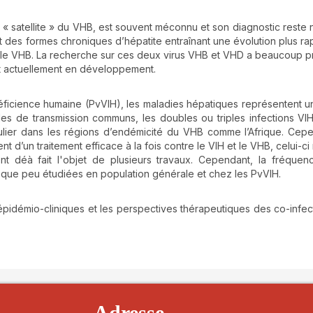
s « satellite » du VHB, est souvent méconnu et son diagnostic reste né
t des formes chroniques d’hépatite entraînant une évolution plus ra
ar le VHB. La recherche sur ces deux virus VHB et VHD a beaucoup 
t actuellement en développement.
éficience humaine (PvVIH), les maladies hépatiques représentent 
des de transmission communs, les doubles ou triples infections V
ulier dans les régions d’endémicité du VHB comme l’Afrique. Cepe
nt d’un traitement efficace à la fois contre le VIH et le VHB, celui-ci
ont déà fait l'objet de plusieurs travaux. Cependant, la fréquen
éque peu étudiées en population générale et chez les PvVIH.
épidémio-cliniques et les perspectives thérapeutiques des co-infec
details##
Adresse