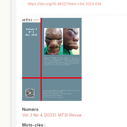
https://doi.org/10.48327/mtsi.v3i4.2023.430
##plugins.themes.novelty.article.
Numéro
Vol. 3 No 4 (2023): MTSI-Revue
Mots-clés :