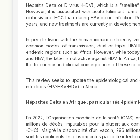
Hepatitis Delta or D virus (HDV), which is a “satellit
However, it is associated with acute fulminant forms
cirrhosis and HCC than during HBV mono-infection. R
years, and new treatments are currently in developmen
In people living with the human immunodeficiency virus
common modes of transmission, dual or triple HIV/H
endemic regions such as Africa. However, while today 
and HBV, the latter is not active against HDV. In Africa
the frequency and clinical consequences of these co-inf
This review seeks to update the epidemiological and cl
infections (HIV-HBV-HDV) in Africa.
Hépatites Delta en Afrique : particularités épidémi
En 2022, l'Organisation mondiale de la santé (OMS) est
millions de décès, imputables pour la plupart aux comp
(CHC). Malgré la disponibilité d’un vaccin, 296 millio
sont les continents les plus impactés par cette infection