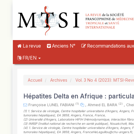
##plugins.themes.novelty.accessible_menu.label##
##plugins.themes.novelty.accessible_menu.main_navigation##
##plugins.themes.novelty.accessible_menu.main_content##
##plugins.themes.novelty.accessible_menu.sidebar##
La revue
Anciens N°
Recommandations aux a
FR/EN
Accueil
Archives
Vol. 3 No 4 (2023): MTSI-Rev
Hépatites Delta en Afrique : particul
(1)
(2)
Françoise LUNEL FABIANI
,
Ahmed EL BARA
,
Che
(1)
1. Service de virologie, Centre hospitalier universitaire d’Angers, Angers,
tumorales hépatiques), EA 3859, Angers, France, France
,
(2)
Université d’Angers, Laboratoire HIFIH (Hémodynamique, interaction fibro
(3)
INRSP (Institut national de recherche en santé publique), Nouakchott, Mau
(4)
1. Service de virologie, Centre hospitalier universitaire d’Angers, Angers,
tumorales hépatiques), EA 3859, Angers, FranceHeLeguillou@chu-angers.fr,