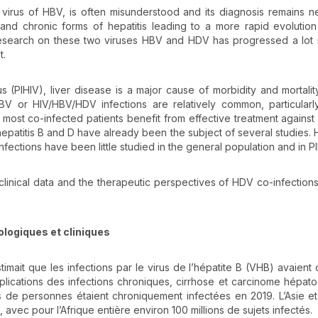
e” virus of HBV, is often misunderstood and its diagnosis remains n
 and chronic forms of hepatitis leading to a more rapid evolutio
esearch on these two viruses HBV and HDV has progressed a lot 
t.
 (PlHIV), liver disease is a major cause of morbidity and mortalit
BV or HIV/HBV/HDV infections are relatively common, particular
most co-infected patients benefit from effective treatment against
, hepatitis B and D have already been the subject of several studies.
ections have been little studied in the general population and in Pl
inical data and the therapeutic perspectives of HDV co-infections 
ologiques et cliniques
imait que les infections par le virus de l’hépatite B (VHB) avaient 
lications des infections chroniques, cirrhose et carcinome hépatoc
ns de personnes étaient chroniquement infectées en 2019. L’Asie et 
, avec pour l’Afrique entière environ 100 millions de sujets infectés.