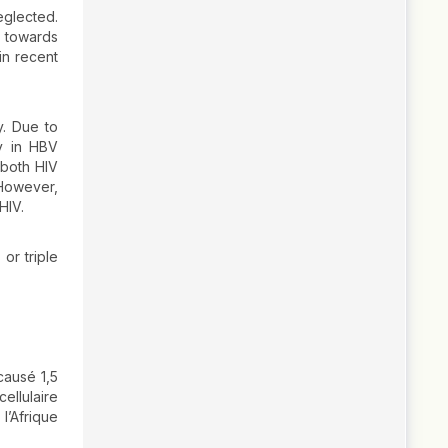
eglected.
n towards
in recent
y. Due to
ly in HBV
 both HIV
 However,
HIV.
or triple
causé 1,5
ellulaire
l’Afrique