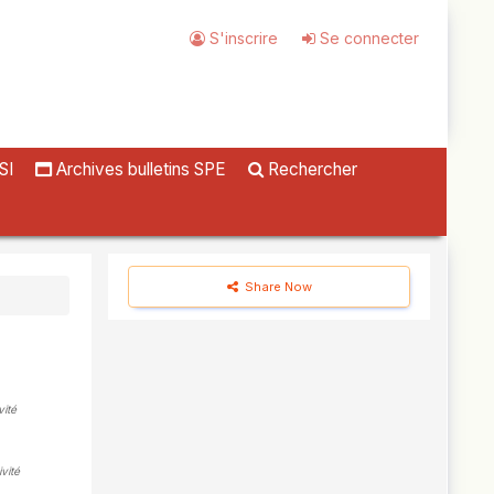
S'inscrire
Se connecter
SI
Archives bulletins SPE
Rechercher
Share Now
vité
vité