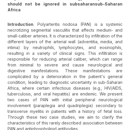
should not be ignored in subsaharansub-Saharan
Africa
Introduction
. Polyarteritis nodosa (PAN) is a systemic
necrotizing segmental vasculitis that affects medium- and
small-caliber arteries. It is characterized by infiltration of the
different layers of the arterial wall (adventitia, media, and
intima) by neutrophils, lymphocytes, and eosinophils,
resulting in a variety of clinical signs. This infiltration is
responsible for reducing arterial caliber, which can range
from minimal to severe and cause neurological and
digestive manifestations. These manifestations are
complicated by a deterioration in the patient's general
condition, leading to diagnostic uncertainty in sub-Saharan
Africa, where certain infectious diseases (e.g., HIV/AIDS,
tuberculosis, and viral hepatitis) are endemic. We present
two cases of PAN with initial peripheral neurological
involvement (paraplegia and quadriplegia) secondary to
transverse myelitis in patients with a history of fetal loss.
Through these two case studies, we aim to clarify the
characteristics of this rarely described association between
PAN and antiphospholipid antibodies.