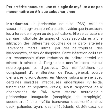
Périartérite noueuse : une étiologie de myélite à ne pas
méconnaitre en Afrique subsaharienne
Introduction
. La périartérite noueuse (PAN) est une
vascularite segmentaire nécrosante systémique intéressant
les artères de moyen ou de petit calibre. Elle se caractérise
par une multiplicité de signes cliniques secondaires à une
infiltration des différentes couches de la paroi artérielle
(adventice, média, intima) par des neutrophiles, des
lymphocytes, et des éosinophiles. Cette infiltration cellulaire
est responsable d’une réduction du calibre artériel de
minime à sévère, à l’origine de manifestations surtout
neurologiques et digestives. Ces manifestations se
compliquent d’une altération de l’état général, source
d’errances diagnostiques en Afrique subsaharienne avec
certaines maladies infectieuses endémiques (VIH/sida,
tuberculose et hépatites virales). Nous rapportons deux
observations de PAN avec atteinte neurologique
périphérique inaugurale (paraplégie et tétraplégie),
secondaire à une myélite transverse documentée, chez
deux patientes ayant des antécédents obstétricaux de