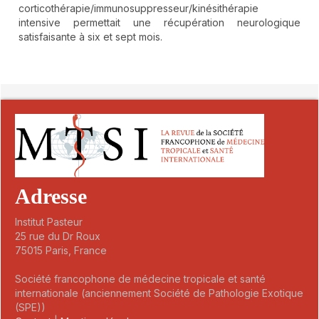
corticothérapie/immunosuppresseur/kinésithérapie
intensive permettait une récupération neurologique
satisfaisante à six et sept mois.
##plugins.themes.novelty.article.detai
Adresse
Institut Pasteur
25 rue du Dr Roux
75015 Paris, France
Société francophone de médecine tropicale et santé
internationale (anciennement Société de Pathologie Exotique
(SPE))