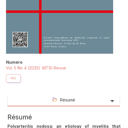
Numéro
Vol. 5 No 4 (2025): MTSI-Revue
PDF
Résumé
Résumé
Polyarteritis nodosa: an etiology of myelitis that