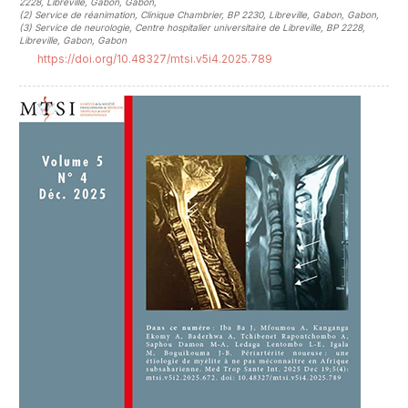
2228, Libreville, Gabon, Gabon
,
(2)
Service de réanimation, Clinique Chambrier, BP 2230, Libreville, Gabon, Gabon
,
(3)
Service de neurologie, Centre hospitalier universitaire de Libreville, BP 2228,
Libreville, Gabon, Gabon
https://doi.org/10.48327/mtsi.v5i4.2025.789
##plugins.themes.novelty.article.sideb