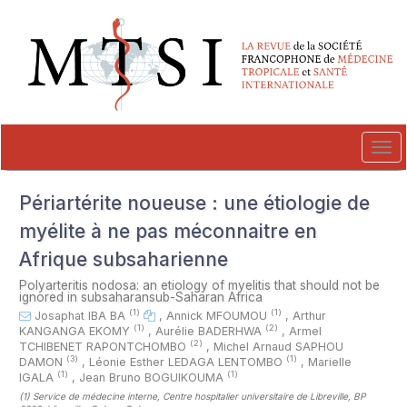
##plugins.themes.novelty.accessible_menu.label##
##plugins.themes.novelty.accessible_menu.main_navigation##
##plugins.themes.novelty.accessible_menu.main_content##
##plugins.themes.novelty.accessible_menu.sidebar##
Tog
navi
Périartérite noueuse : une étiologie de
myélite à ne pas méconnaitre en
Afrique subsaharienne
Polyarteritis nodosa: an etiology of myelitis that should not be
ignored in subsaharansub-Saharan Africa
(1)
(1)
Josaphat IBA BA
,
Annick MFOUMOU
,
Arthur
(1)
(2)
KANGANGA EKOMY
,
Aurélie BADERHWA
,
Armel
(2)
TCHIBENET RAPONTCHOMBO
,
Michel Arnaud SAPHOU
(3)
(1)
DAMON
,
Léonie Esther LEDAGA LENTOMBO
,
Marielle
(1)
(1)
IGALA
,
Jean Bruno BOGUIKOUMA
(1)
Service de médecine interne, Centre hospitalier universitaire de Libreville, BP