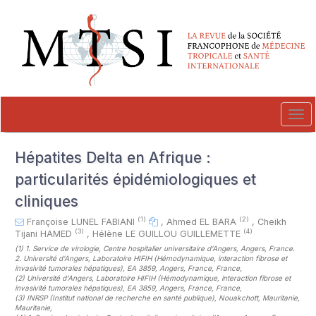
##plugins.themes.novelty.accessible_menu.label##
##plugins.themes.novelty.accessible_menu.main_navigation##
##plugins.themes.novelty.accessible_menu.main_content##
##plugins.themes.novelty.accessible_menu.sidebar##
Tog
navi
Hépatites Delta en Afrique :
particularités épidémiologiques et
cliniques
(1)
(2)
Françoise LUNEL FABIANI
,
Ahmed EL BARA
,
Cheikh
(3)
(4)
Tijani HAMED
,
Hélène LE GUILLOU GUILLEMETTE
(1)
1. Service de virologie, Centre hospitalier universitaire d’Angers, Angers, France.
2. Université d’Angers, Laboratoire HIFIH (Hémodynamique, interaction fibrose et
invasivité tumorales hépatiques), EA 3859, Angers, France, France
,
(2)
Université d’Angers, Laboratoire HIFIH (Hémodynamique, interaction fibrose et
invasivité tumorales hépatiques), EA 3859, Angers, France, France
,
(3)
INRSP (Institut national de recherche en santé publique), Nouakchott, Mauritanie,
Mauritanie
,