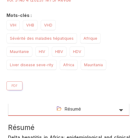
Mots-clés :
VIH
VHB
VHD
Sévérité des maladies hépatiques
Afrique
Mauritanie
HIV
HBV
HDV
Liver disease seve-rity
Africa
Mauritania
PDF
Résumé
Résumé
Delta hepatitis in Africa: epidemiological and clinical