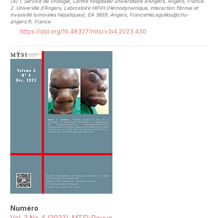
(4)
1. Service de virologie, Centre hospitalier universitaire d’Angers, Angers, France.
2. Université d’Angers, Laboratoire HIFIH (Hémodynamique, interaction fibrose et
invasivité tumorales hépatiques), EA 3859, Angers, FranceHeLeguillou@chu-
angers.fr, France
https://doi.org/10.48327/mtsi.v3i4.2023.430
##plugins.themes.novelty.article.sideb
Numéro
Vol. 3 No 4 (2023): MTSI-Revue