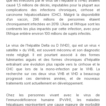
que les infections par le virus de l’hépatite B (VHB) avaient
causé 1,5 millions de décès, imputables pour la plupart aux
complications des infections chroniques, cirrhose et
carcinome hépatocellulaire (CHC). Malgré la disponibilité
d’un vaccin, 296 millions de personnes étaient
chroniquement infectées en 2019. L’Asie et l’Afrique sont les
continents les plus impactés par cette infection, avec pour
l’Afrique entière environ 100 millions de sujets infectés.
Le virus de l’hépatite Delta ou D (VHD), qui est un virus «
satellite » du VHB, est souvent méconnu et son diagnostic
reste négligé. Il est pourtant associé à des formes
fulminantes aiguës et des formes chroniques d’hépatite
entraînant une évolution plus rapide vers la cirrhose et le
CHC que lors de la mono-infection par le VHB. La
recherche sur ces deux virus VHB et VHD a beaucoup
progressé ces dernières années, et de nouveaux
traitements sont actuellement en développement.
Chez les personnes vivant avec le virus de
l’immunodéficience humaine (PvVIH), les maladies
hépatiques représentent une cause majeure de morbidité