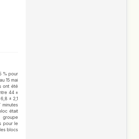
,5 % pour
au 15 mai
s ont été
ntre 44 ±
6,8 ± 2,1
7 minutes
loc était
e groupe
s pour le
des blocs