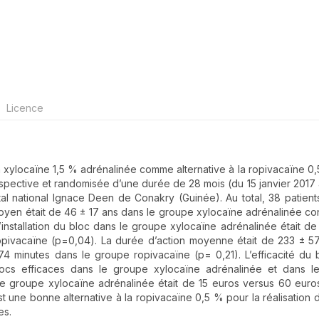
Licence
e la xylocaïne 1,5 % adrénalinée comme alternative à la ropivacaïne 0
prospective et randomisée d’une durée de 28 mois (du 15 janvier 2017 
tal national Ignace Deen de Conakry (Guinée). Au total, 38 patient
oyen était de 46 ± 17 ans dans le groupe xylocaïne adrénalinée co
nstallation du bloc dans le groupe xylocaïne adrénalinée était de 
ropivacaïne (p=0,04). La durée d’action moyenne était de 233 ± 5
 minutes dans le groupe ropivacaïne (p= 0,21). L’efficacité du b
cs efficaces dans le groupe xylocaïne adrénalinée et dans l
e groupe xylocaïne adrénalinée était de 15 euros versus 60 euro
 une bonne alternative à la ropivacaïne 0,5 % pour la réalisation 
es.