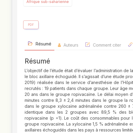
Afrique sub-saharienne
PDF
Résumé
Auteurs
Comment citer
Résumé
L’objectif de l’étude était d’évaluer l’administration d
le bloc axillaire échoguidé. Il s’agissait d’une étude 
2019) réalisée dans le service d’anesthésie de l’Hôpi
recrutés : 19 patients dans chaque groupe. Leur âge m
20 ans dans le groupe ropivacaïne. Le délai moyen d’i
minutes contre 8,3 ± 2,4 minutes dans le groupe la 
dans le groupe xylocaïne adrénalinée contre 260 ± 74
identique dans les 2 groupes avec 89,5 % des blo
ropivacaïne (p =1). Le coût des consommables pour l
groupe ropivacaïne. La xylocaïne 1,5 % adrénalinée est
axillaires échoguidés dans les pays à ressources limité