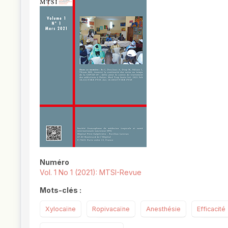
##plugins.themes.novelty.article.
Numéro
Vol. 1 No 1 (2021): MTSI-Revue
Mots-clés :
Xylocaïne
Ropivacaïne
Anesthésie
Efficacité