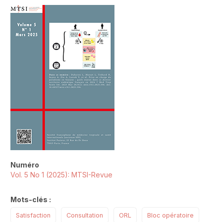
##plugins.themes.novelty.article.sideb
Numéro
Vol. 5 No 1 (2025): MTSI-Revue
Mots-clés :
Satisfaction
Consultation
ORL
Bloc opératoire