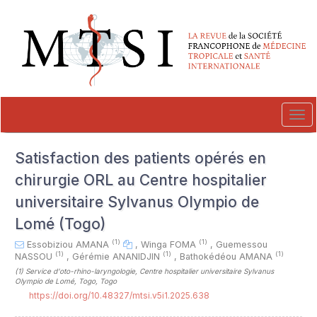
##plugins.themes.novelty.accessible_menu.label##
##plugins.themes.novelty.accessible_menu.main_navigation##
##plugins.themes.novelty.accessible_menu.main_content##
##plugins.themes.novelty.accessible_menu.sidebar##
Tog
navi
Satisfaction des patients opérés en
chirurgie ORL au Centre hospitalier
universitaire Sylvanus Olympio de
Lomé (Togo)
(1)
(1)
Essobiziou AMANA
,
Winga FOMA
,
Guemessou
(1)
(1)
(1)
NASSOU
,
Gérémie ANANIDJIN
,
Bathokédéou AMANA
(1)
Service d'oto-rhino-laryngologie, Centre hospitalier universitaire Sylvanus
Olympio de Lomé, Togo, Togo
https://doi.org/10.48327/mtsi.v5i1.2025.638