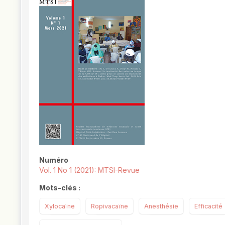
##plugins.themes.novelty.article.
Numéro
Vol. 1 No 1 (2021): MTSI-Revue
Mots-clés :
Xylocaïne
Ropivacaïne
Anesthésie
Efficacité