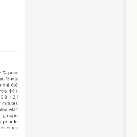
,5 % pour
au 15 mai
s ont été
ntre 44 ±
6,8 ± 2,1
7 minutes
loc était
e groupe
s pour le
des blocs