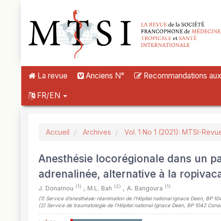
##plugins.themes.novelty.accessible_menu.label##
##plugins.themes.novelty.accessible_menu.main_navigation##
##plugins.themes.novelty.accessible_menu.main_content##
##plugins.themes.novelty.accessible_menu.sidebar##
La revue
Anciens N°
Recommandations aux a
FR/EN
Accueil
Archives
Vol. 1 No 1 (2021): MTSI-Revu
Anesthésie locorégionale dans un pay
adrenalinée, alternative à la ropivac
(1)
(2)
(1)
J. Donamou
,
M.L. Bah
,
A. Bangoura
(1)
Service d’anesthésie-réanimation de l’Hôpital national Ignace Deen, BP 1
(2)
Service de traumatologie de l’Hôpital national Ignace Deen, BP 1042 Con