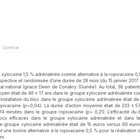
Licence
e la xylocaïne 1,5 % adrénalinée comme alternative à la ropivacaïne 0
prospective et randomisée d’une durée de 28 mois (du 15 janvier 2017 
tal national Ignace Deen de Conakry (Guinée). Au total, 38 patient
oyen était de 46 ± 17 ans dans le groupe xylocaïne adrénalinée co
nstallation du bloc dans le groupe xylocaïne adrénalinée était de 
ropivacaïne (p=0,04). La durée d’action moyenne était de 233 ± 5
 minutes dans le groupe ropivacaïne (p= 0,21). L’efficacité du b
cs efficaces dans le groupe xylocaïne adrénalinée et dans l
e groupe xylocaïne adrénalinée était de 15 euros versus 60 euro
 une bonne alternative à la ropivacaïne 0,5 % pour la réalisation 
es.