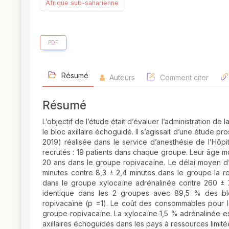
Afrique sub-saharienne
PDF
Résumé
Auteurs
Comment citer
Résumé
L’objectif de l’étude était d’évaluer l’administration d
le bloc axillaire échoguidé. Il s’agissait d’une étude 
2019) réalisée dans le service d’anesthésie de l’Hôpi
recrutés : 19 patients dans chaque groupe. Leur âge m
20 ans dans le groupe ropivacaïne. Le délai moyen d’i
minutes contre 8,3 ± 2,4 minutes dans le groupe la 
dans le groupe xylocaïne adrénalinée contre 260 ± 74
identique dans les 2 groupes avec 89,5 % des blo
ropivacaïne (p =1). Le coût des consommables pour l
groupe ropivacaïne. La xylocaïne 1,5 % adrénalinée est
axillaires échoguidés dans les pays à ressources limité