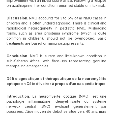
improvement with an EDSS score of 5.5. Following a relapse
on azathioprine, her condition remained stable on rituximab.
Discussion
. NMO accounts for 3 to 5% of all NMO cases in
children and is often underdiagnosed. There is clinical and
radiological heterogeneity in pediatric NMO. Misleading
forms, such as area prostema syndrome (which is quite
common in children), should not be overlooked. Basic
treatments are based on immunosuppressants.
Conclusion
. NMO is a rare and little-known condition in
sub-Saharan Africa, with flare-ups representing genuine
therapeutic emergencies.
Défi diagnostique et thérapeutique de la neuromyélite
optique en Côte d’Ivoire
:
à propos d
’un cas p
édiatrique
Introduction
. La neuromyélite optique (NMO) est une
pathologie inflammatoire, démyélinisante du système
nerveux central (SNC) évoluant généralement par
poussées. L’âge moyen de début se situe vers 40 ans, mais