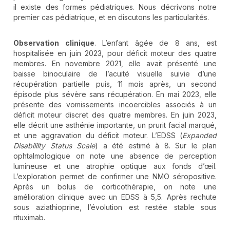
il existe des formes pédiatriques. Nous décrivons notre
premier cas pédiatrique, et en discutons les particularités.
Observation clinique
. L’enfant âgée de 8 ans, est
hospitalisée en juin 2023, pour déficit moteur des quatre
membres. En novembre 2021, elle avait présenté une
baisse binoculaire de l’acuité visuelle suivie d’une
récupération partielle puis, 11 mois après, un second
épisode plus sévère sans récupération. En mai 2023, elle
présente des vomissements incoercibles associés à un
déficit moteur discret des quatre membres. En juin 2023,
elle décrit une asthénie importante, un prurit facial marqué,
et une aggravation du déficit moteur. L’EDSS (
Expanded
Disabililty Status Scale
) a été estimé à 8. Sur le plan
ophtalmologique on note une absence de perception
lumineuse et une atrophie optique aux fonds d’œil.
L’exploration permet de confirmer une NMO séropositive.
Après un bolus de corticothérapie, on note une
amélioration clinique avec un EDSS à 5,5. Après rechute
sous aziathioprine, l’évolution est restée stable sous
rituximab.