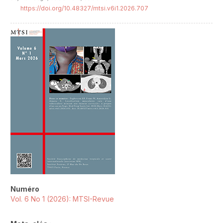
https://doi.org/10.48327/mtsi.v6i1.2026.707
##plugins.themes.novelty.article.sideb
Numéro
Vol. 6 No 1 (2026): MTSI-Revue