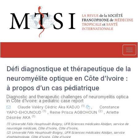
##plugins.themes.novelty.accessible_menu.label##
##plugins.themes.novelty.accessible_menu.main_navigation##
##plugins.themes.novelty.accessible_menu.main_content##
##plugins.themes.novelty.accessible_menu.sidebar##
Tog
navi
Défi diagnostique et thérapeutique de la
neuromyélite optique en Côte d’Ivoire :
à propos d’un cas pédiatrique
Diagnostic and therapeutic challenges of neuromyelitis optica
in Côte d'Ivoire: a pediatric case report
(1)
Claude Valéry Cédric Aka KADJO
,
Constance
(1)
(2)
YAPO-EHOUNOUD
,
Reine Prisca AGBOHOUN
,
Arlette
(1)
Désirée AKA
(1)
Université Félix Houphouët-Boigny, UFR Sciences médicales Abidjan, service de
neurologie médicale, Côte d’Ivoire, Côte d'Ivoire
,
(2)
Université Félix Houphouët-Boigny, UFR Sciences médicales Abidjan, service
d’ophtalmologie, Côte d’Ivoire, Côte d'Ivoire