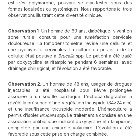
est très polymorphe, pouvant se manifester sous des
formes localisées ou systémiques. Nous rapportons ici trois
observations illustrant cette diversité clinique.
Observation 1
. Un homme de 69 ans, diabétique, vivant en
zone rurale, consulte pour une tuméfaction cervicale
douloureuse. La tomodensitométrie révèle une cellulite et
une pyomyosite cervicales. La culture du pus issu de la
cellulite était positive à
Brucella
spp. Le patient a été traité
par doxycycline et rifampicine pendant 6 semaines, avec
drainage chirurgical, et l’évolution a été favorable.
Observation 2
. Un homme de 48 ans, usager de drogues
injectables, a été hospitalisé pour fièvre prolongée
associée à un souffle cardiaque. L’échocardiographie a
révélé la présence d’une végétation tricuspide (34×24 mm)
et une insuffisance tricuspide modérée. L’hémoculture a
permis d’isoler
Brucella
spp. Le traitement a consisté en une
association antibiotique incluant doxycycline et rifampicine,
complétée par une chirurgie valvulaire. L’évolution a été
favorable sous cette prise en charge combinée.