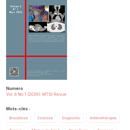
Numéro
Vol. 6 No 1 (2026): MTSI-Revue
Mots-clés :
Brucellose
Zoonose
Diagnostic
Antibiothérapie