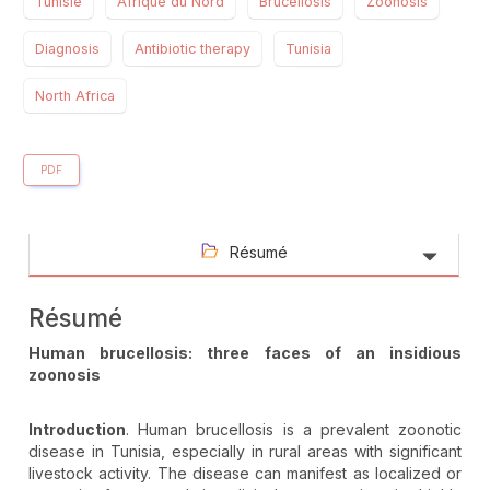
Tunisie
Afrique du Nord
Brucellosis
Zoonosis
Diagnosis
Antibiotic therapy
Tunisia
North Africa
PDF
Résumé
Résumé
Human brucellosis: three faces of an insidious
zoonosis
Introduction
. Human brucellosis is a prevalent zoonotic
disease in Tunisia, especially in rural areas with significant
livestock activity. The disease can manifest as localized or