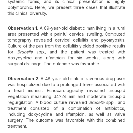
systemic forms, and its clinical presentation is highly
polymorphic. Here, we present three cases that illustrate
this clinical diversity.
Observation 1
. A 69-year-old diabetic man living in a rural
area presented with a painful cervical swelling. Computed
tomography revealed cervical cellulitis and pyomyositis.
Culture of the pus from the cellulitis yielded positive results
for
Brucella
spp., and the patient was treated with
doxycycline and rifampicin for six weeks, along with
surgical drainage. The outcome was favorable.
Observation 2.
A 48-year-old male intravenous drug user
was hospitalized due to a prolonged fever associated with
a heart murmur. Echocardiography revealed tricuspid
vegetation measuring 34×24 mm and moderate tricuspid
regurgitation. A blood culture revealed
Brucella
spp., and
treatment consisted of a combination of antibiotics,
including doxycycline and rifampicin, as well as valve
surgery. The outcome was favorable with this combined
treatment.