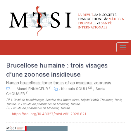
##plugins.themes.novelty.accessible_menu.label##
##plugins.themes.novelty.accessible_menu.main_navigation##
##plugins.themes.novelty.accessible_menu.main_content##
##plugins.themes.novelty.accessible_menu.sidebar##
Tog
navi
Brucellose humaine : trois visages
d’une zoonose insidieuse
Human brucellosis: three faces of an insidious zoonosis
(1)
(2)
Manel ENNACEUR
,
Khaoula SOULI
,
Sonia
(1)
CHOUAIEB
(1)
1. Unité de bactériologie, Service des laboratoires, Hôpital Habib Thameur, Tunis,
Tunisie. 2. Faculté de pharmacie de Monastir, Tunisie
,
(2)
Faculté de pharmacie de Monastir, Tunisie
https://doi.org/10.48327/mtsi.v6i1.2026.821
##plugins.themes.novelty.article.sideb