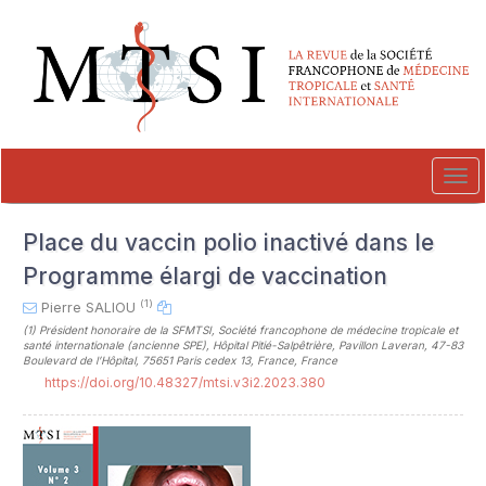
##plugins.themes.novelty.accessible_menu.label##
##plugins.themes.novelty.accessible_menu.main_navigation##
##plugins.themes.novelty.accessible_menu.main_content##
##plugins.themes.novelty.accessible_menu.sidebar##
Tog
navi
Place du vaccin polio inactivé dans le
Programme élargi de vaccination
(1)
Pierre SALIOU
(1)
Président honoraire de la SFMTSI, Société francophone de médecine tropicale et
santé internationale (ancienne SPE), Hôpital Pitié-Salpêtrière, Pavillon Laveran, 47-83
Boulevard de l’Hôpital, 75651 Paris cedex 13, France, France
https://doi.org/10.48327/mtsi.v3i2.2023.380
##plugins.themes.novelty.article.sideb