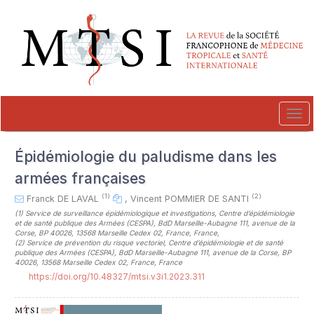
##plugins.themes.novelty.accessible_menu.label##
##plugins.themes.novelty.accessible_menu.main_navigation##
##plugins.themes.novelty.accessible_menu.main_content##
##plugins.themes.novelty.accessible_menu.sidebar##
Tog
navi
Épidémiologie du paludisme dans les
armées françaises
(1)
(2)
Franck DE LAVAL
,
Vincent POMMIER DE SANTI
(1)
Service de surveillance épidémiologique et investigations, Centre d’épidémiologie
et de santé publique des Armées (CESPA), BdD Marseille-Aubagne 111, avenue de la
Corse, BP 40026, 13568 Marseille Cedex 02, France, France
,
(2)
Service de prévention du risque vectoriel, Centre d’épidémiologie et de santé
publique des Armées (CESPA), BdD Marseille-Aubagne 111, avenue de la Corse, BP
40026, 13568 Marseille Cedex 02, France, France
https://doi.org/10.48327/mtsi.v3i1.2023.311
##plugins.themes.novelty.article.sideb