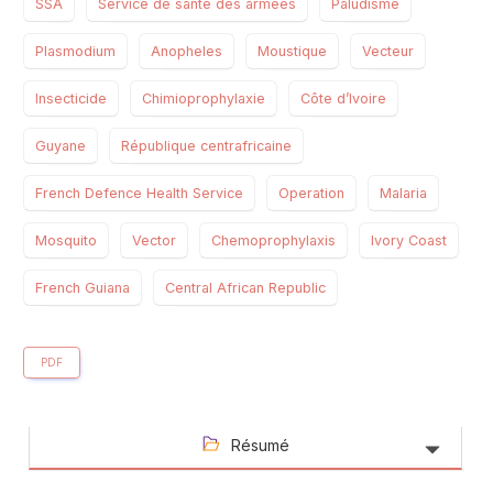
SSA
Service de santé des armées
Paludisme
Plasmodium
Anopheles
Moustique
Vecteur
Insecticide
Chimioprophylaxie
Côte d’Ivoire
Guyane
République centrafricaine
French Defence Health Service
Operation
Malaria
Mosquito
Vector
Chemoprophylaxis
Ivory Coast
French Guiana
Central African Republic
PDF
Résumé