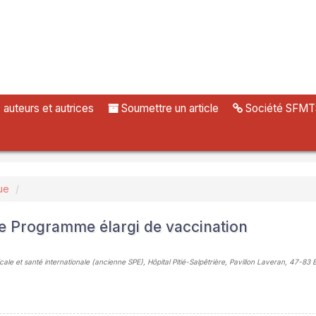
uteurs et autrices
Soumettre un article
Société SFMT
ue
 le Programme élargi de vaccination
le et santé internationale (ancienne SPE), Hôpital Pitié-Salpêtrière, Pavillon Laveran, 47-83