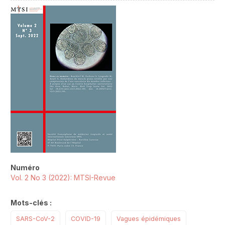
##plugins.themes.novelty.article.sideb
Numéro
Vol. 2 No 3 (2022): MTSI-Revue
Mots-clés :
SARS-CoV-2
COVID-19
Vagues épidémiques