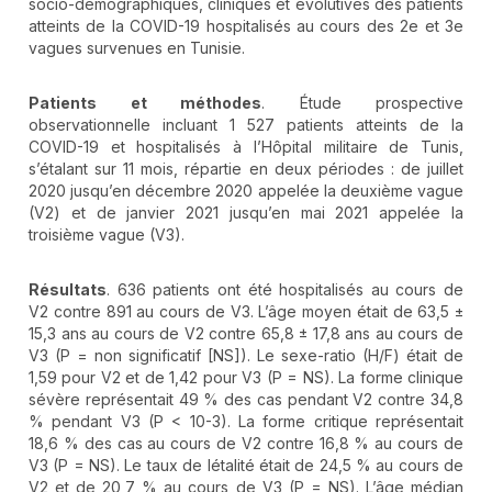
socio-démographiques, cliniques et évolutives des patients
atteints de la COVID-19 hospitalisés au cours des 2e et 3e
vagues survenues en Tunisie.
Patients et méthodes
. Étude prospective
observationnelle incluant 1 527 patients atteints de la
COVID-19 et hospitalisés à l’Hôpital militaire de Tunis,
s’étalant sur 11 mois, répartie en deux périodes : de juillet
2020 jusqu’en décembre 2020 appelée la deuxième vague
(V2) et de janvier 2021 jusqu’en mai 2021 appelée la
troisième vague (V3).
Résultats
. 636 patients ont été hospitalisés au cours de
V2 contre 891 au cours de V3. L’âge moyen était de 63,5 ±
15,3 ans au cours de V2 contre 65,8 ± 17,8 ans au cours de
V3 (P = non significatif [NS]). Le sexe-ratio (H/F) était de
1,59 pour V2 et de 1,42 pour V3 (P = NS). La forme clinique
sévère représentait 49 % des cas pendant V2 contre 34,8
% pendant V3 (P < 10-3). La forme critique représentait
18,6 % des cas au cours de V2 contre 16,8 % au cours de
V3 (P = NS). Le taux de létalité était de 24,5 % au cours de
V2 et de 20,7 % au cours de V3 (P = NS). L’âge médian