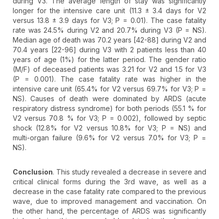
during V3. The average length of stay was significantly
longer for the intensive care unit (11.3 ± 3.4 days for V2
versus 13.8 ± 3.9 days for V3; P = 0.01). The case fatality
rate was 24.5% during V2 and 20.7% during V3 (P = NS).
Median age of death was 70.2 years [42-88] during V2 and
70.4 years [22-96] during V3 with 2 patients less than 40
years of age (1%) for the latter period. The gender ratio
(M/F) of deceased patients was 3.21 for V2 and 1.5 for V3
(P = 0.001). The case fatality rate was higher in the
intensive care unit (65.4% for V2 versus 69.7% for V3; P =
NS). Causes of death were dominated by ARDS (acute
respiratory distress syndrome) for both periods (55.1 % for
V2 versus 70.8 % for V3; P = 0.002), followed by septic
shock (12.8% for V2 versus 10.8% for V3; P = NS) and
multi-organ failure (9.6% for V2 versus 7.0% for V3; P =
NS).
Conclusion
. This study revealed a decrease in severe and
critical clinical forms during the 3rd wave, as well as a
decrease in the case fatality rate compared to the previous
wave, due to improved management and vaccination. On
the other hand, the percentage of ARDS was significantly