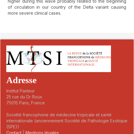
higher during this wave probably related to the beginning
of circulation in our country of the Delta variant causing
more severe clinical cases.
##plugins.themes.novelty.article.detai
Adresse
Institut Pasteur
25 rue du Dr Roux
75015 Paris, France
Société francophone de médecine tropicale et santé
internationale (anciennement Société de Pathologie Exotique
(SPE))
Contact
|
Mentions légales