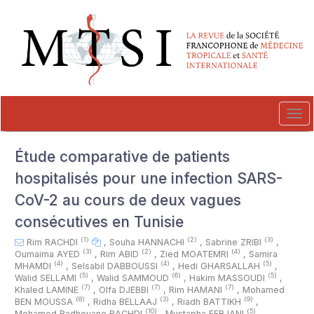
##plugins.themes.novelty.accessible_menu.label##
##plugins.themes.novelty.accessible_menu.main_navigation##
##plugins.themes.novelty.accessible_menu.main_content##
##plugins.themes.novelty.accessible_menu.sidebar##
Tog
navi
Étude comparative de patients
hospitalisés pour une infection SARS-
CoV-2 au cours de deux vagues
consécutives en Tunisie
(1)
(2)
(3)
Rim RACHDI
,
Souha HANNACHI
,
Sabrine ZRIBI
,
(3)
(2)
(4)
Oumaima AYED
,
Rim ABID
,
Zied MOATEMRI
,
Samira
(4)
(4)
(5)
MHAMDI
,
Selsabil DABBOUSSI
,
Hedi GHARSALLAH
,
(5)
(6)
(5)
Walid SELLAMI
,
Walid SAMMOUD
,
Hakim MASSOUDI
,
(7)
(7)
(7)
Khaled LAMINE
,
Olfa DJEBBI
,
Rim HAMANI
,
Mohamed
(8)
(3)
(9)
BEN MOUSSA
,
Ridha BELLAAJ
,
Riadh BATTIKH
,
(10)
(5)
Mohamed Radhouane RACHDI
,
Mustapha FERJANI