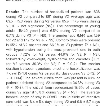
Results
. The number of hospitalized patients was 636
during V2 compared to 891 during V3. Average age was
63.5 ± 15.3 years during V2 versus 65.8 ± 17.8 years during
V3 (P = not significant [NS]). The percentage of young
adults [18-40 years] was 6.5% during V2 compared to
6.7% during V3 (P = NS). The gender ratio (M/F) was 1.59
for V2 and 1.42 for V3 (P = NS). Comorbidities were present
in 65% of V2 patients and 66.3% of V3 patients (P = NS),
with hypertension being the most prevalent one in both
groups (47.2% for V2 versus 44.9% for V3; P = NS),
followed by overweight, dyslipidemia and diabetes (33%
for V2 versus 39.3% for V3; P = 0.012). The median
duration between symptoms onset and hospitalization was
7 days [5-10] during V2 versus 8.5 days during V3 [5-12] (P
= 0.0004). The severe clinical form was present in 49% of
patients admitted during V2 compared to 34.8% during V3
(P < 10-3). The critical form represented 18.6% of cases
during V2 against 16.8% during V3 (P = NS). The average
hospital length of stay in COVID units (outside of intensive
care unit) was 8.4 ± 5.4 days during V2 and 9.8 ± 5.7 days