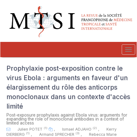
##plugins.themes.novelty.accessible_menu.label##
##plugins.themes.novelty.accessible_menu.main_navigation##
##plugins.themes.novelty.accessible_menu.main_content##
##plugins.themes.novelty.accessible_menu.sidebar##
Tog
navi
Prophylaxie post-exposition contre le
virus Ebola : arguments en faveur d'un
élargissement du rôle des anticorps
monoclonaux dans un contexte d'accès
limité
Post-exposure prophylaxis against Ebola virus: arguments for
expanding the role of monoclonal antibodies in a context of
limited access
(1)
(2)
Julien POTET
,
Ismael ADJAHO
,
Kerry
(1)
(3)
DIERBERG
,
Armand SPRECHER
,
Rebecca Marie