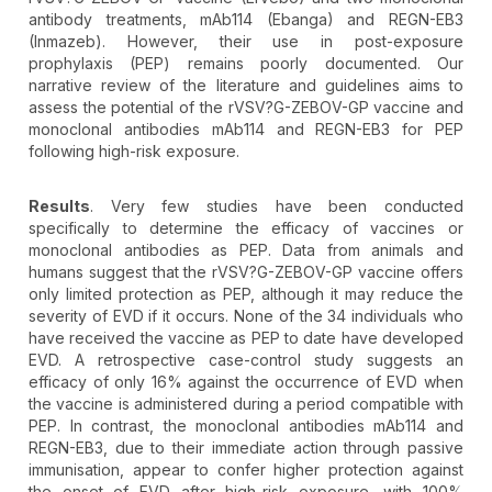
antibody treatments, mAb114 (Ebanga) and REGN-EB3
(Inmazeb). However, their use in post-exposure
prophylaxis (PEP) remains poorly documented. Our
narrative review of the literature and guidelines aims to
assess the potential of the rVSV?G-ZEBOV-GP vaccine and
monoclonal antibodies mAb114 and REGN-EB3 for PEP
following high-risk exposure.
Results
. Very few studies have been conducted
specifically to determine the efficacy of vaccines or
monoclonal antibodies as PEP. Data from animals and
humans suggest that the rVSV?G-ZEBOV-GP vaccine offers
only limited protection as PEP, although it may reduce the
severity of EVD if it occurs. None of the 34 individuals who
have received the vaccine as PEP to date have developed
EVD. A retrospective case-control study suggests an
efficacy of only 16% against the occurrence of EVD when
the vaccine is administered during a period compatible with
PEP. In contrast, the monoclonal antibodies mAb114 and
REGN-EB3, due to their immediate action through passive
immunisation, appear to confer higher protection against
the onset of EVD after high-risk exposure, with 100%