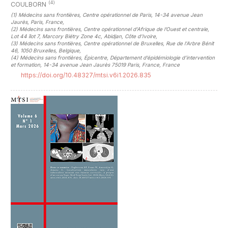
(4)
COULBORN
(1)
Médecins sans frontières, Centre opérationnel de Paris, 14-34 avenue Jean
Jaurès, Paris, France
,
(2)
Médecins sans frontières, Centre opérationnel d’Afrique de l’Ouest et centrale,
Lot 44 îlot 7, Marcory Biétry Zone 4c, Abidjan, Côte d'Ivoire
,
(3)
Médecins sans frontières, Centre opérationnel de Bruxelles, Rue de l'Arbre Bénit
46, 1050 Bruxelles, Belgique
,
(4)
Médecins sans frontières, Épicentre, Département d’épidémiologie d’intervention
et formation, 14-34 avenue Jean Jaurès 75019 Paris, France, France
https://doi.org/10.48327/mtsi.v6i1.2026.835
##plugins.themes.novelty.article.sideb