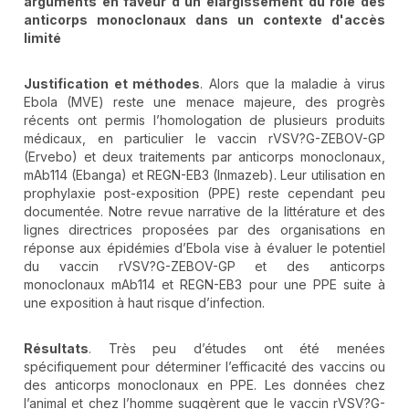
arguments en faveur d'un élargissement du rôle des
anticorps monoclonaux dans un contexte d'accès
limité
Justification et méthodes
. Alors que la maladie à virus
Ebola (MVE) reste une menace majeure, des progrès
récents ont permis l’homologation de plusieurs produits
médicaux, en particulier le vaccin rVSV?G-ZEBOV-GP
(Ervebo) et deux traitements par anticorps monoclonaux,
mAb114 (Ebanga) et REGN-EB3 (Inmazeb). Leur utilisation en
prophylaxie post-exposition (PPE) reste cependant peu
documentée. Notre revue narrative de la littérature et des
lignes directrices proposées par des organisations en
réponse aux épidémies d’Ebola vise à évaluer le potentiel
du vaccin rVSV?G-ZEBOV-GP et des anticorps
monoclonaux mAb114 et REGN-EB3 pour une PPE suite à
une exposition à haut risque d’infection.
Résultats
. Très peu d’études ont été menées
spécifiquement pour déterminer l’efficacité des vaccins ou
des anticorps monoclonaux en PPE. Les données chez
l’animal et chez l’homme suggèrent que le vaccin rVSV?G-