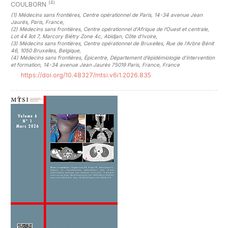
(4)
COULBORN
(1)
Médecins sans frontières, Centre opérationnel de Paris, 14-34 avenue Jean
Jaurès, Paris, France
,
(2)
Médecins sans frontières, Centre opérationnel d’Afrique de l’Ouest et centrale,
Lot 44 îlot 7, Marcory Biétry Zone 4c, Abidjan, Côte d'Ivoire
,
(3)
Médecins sans frontières, Centre opérationnel de Bruxelles, Rue de l'Arbre Bénit
46, 1050 Bruxelles, Belgique
,
(4)
Médecins sans frontières, Épicentre, Département d’épidémiologie d’intervention
et formation, 14-34 avenue Jean Jaurès 75019 Paris, France, France
https://doi.org/10.48327/mtsi.v6i1.2026.835
##plugins.themes.novelty.article.sideb