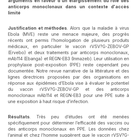
arguments en faveur d'un élargissement du rôle des
anticorps monoclonaux dans un contexte d'accès
limité
Justification et méthodes
. Alors que la maladie à virus
Ebola (MVE) reste une menace majeure, des progrès
récents ont permis l’homologation de plusieurs produits
médicaux, en particulier le vaccin rVSV?G-ZEBOV-GP
(Ervebo) et deux traitements par anticorps monoclonaux,
mAb114 (Ebanga) et REGN-EB3 (Inmazeb). Leur utilisation en
prophylaxie post-exposition (PPE) reste cependant peu
documentée. Notre revue narrative de la littérature et des
lignes directrices proposées par des organisations en
réponse aux épidémies d’Ebola vise à évaluer le potentiel
du vaccin rVSV?G-ZEBOV-GP et des anticorps
monoclonaux mAb114 et REGN-EB3 pour une PPE suite à
une exposition à haut risque d’infection.
Résultats
. Très peu d’études ont été menées
spécifiquement pour déterminer l’efficacité des vaccins ou
des anticorps monoclonaux en PPE. Les données chez
l’animal et chez l’homme suggèrent que le vaccin rVSV?G-