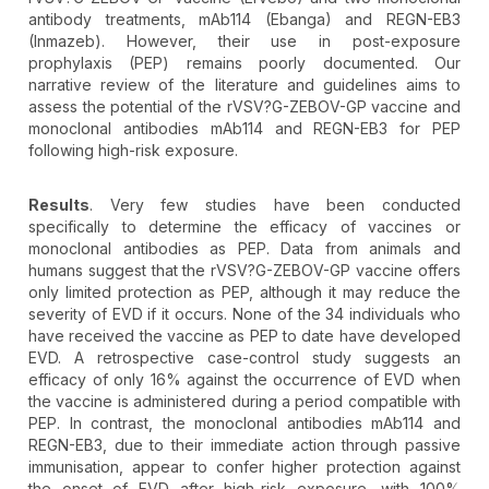
antibody treatments, mAb114 (Ebanga) and REGN-EB3
(Inmazeb). However, their use in post-exposure
prophylaxis (PEP) remains poorly documented. Our
narrative review of the literature and guidelines aims to
assess the potential of the rVSV?G-ZEBOV-GP vaccine and
monoclonal antibodies mAb114 and REGN-EB3 for PEP
following high-risk exposure.
Results
. Very few studies have been conducted
specifically to determine the efficacy of vaccines or
monoclonal antibodies as PEP. Data from animals and
humans suggest that the rVSV?G-ZEBOV-GP vaccine offers
only limited protection as PEP, although it may reduce the
severity of EVD if it occurs. None of the 34 individuals who
have received the vaccine as PEP to date have developed
EVD. A retrospective case-control study suggests an
efficacy of only 16% against the occurrence of EVD when
the vaccine is administered during a period compatible with
PEP. In contrast, the monoclonal antibodies mAb114 and
REGN-EB3, due to their immediate action through passive
immunisation, appear to confer higher protection against
the onset of EVD after high-risk exposure, with 100%