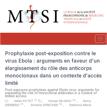
##plugins.themes.novelty.accessible_menu.label##
##plugins.themes.novelty.accessible_menu.main_navigation##
##plugins.themes.novelty.accessible_menu.main_content##
##plugins.themes.novelty.accessible_menu.sidebar##
Tog
navi
Prophylaxie post-exposition contre le
virus Ebola : arguments en faveur d'un
élargissement du rôle des anticorps
monoclonaux dans un contexte d'accès
limité
Post-exposure prophylaxis against Ebola virus: arguments for
expanding the role of monoclonal antibodies in a context of
limited access
(1)
(2)
Julien POTET
,
Ismael ADJAHO
,
Kerry
(1)
(3)
DIERBERG
,
Armand SPRECHER
,
Rebecca Marie