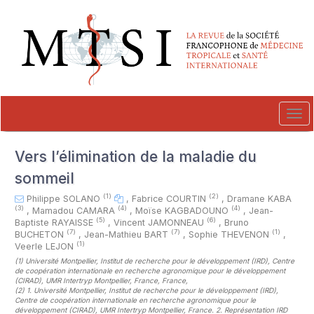
##plugins.themes.novelty.accessible_menu.label##
##plugins.themes.novelty.accessible_menu.main_navigation##
##plugins.themes.novelty.accessible_menu.main_content##
##plugins.themes.novelty.accessible_menu.sidebar##
Tog
navi
Vers l’élimination de la maladie du
sommeil
(1)
(2)
Philippe SOLANO
,
Fabrice COURTIN
,
Dramane KABA
(3)
(4)
(4)
,
Mamadou CAMARA
,
Moïse KAGBADOUNO
,
Jean-
(5)
(6)
Baptiste RAYAISSE
,
Vincent JAMONNEAU
,
Bruno
(7)
(7)
(1)
BUCHETON
,
Jean-Mathieu BART
,
Sophie THEVENON
,
(1)
Veerle LEJON
(1)
Université Montpellier, Institut de recherche pour le développement (IRD), Centre
de coopération internationale en recherche agronomique pour le développement
(CIRAD), UMR Intertryp Montpellier, France, France
,
(2)
1. Université Montpellier, Institut de recherche pour le développement (IRD),
Centre de coopération internationale en recherche agronomique pour le
développement (CIRAD), UMR Intertryp Montpellier, France. 2. Représentation IRD