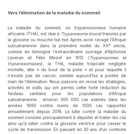
Vers l’élimination de la maladie du sommeil
La maladie du sommeil, ou trypanosomiase humaine
africaine (THA), est due à
Trypanosoma brucei
transmis par
la glossine ou mouche tsé-tsé. Après avoir ravagé l’Afrique
e
subsaharienne dans la première moitié du XX
siècle,
comme en témoigne l’extraordinaire ouvrage d’Alphonse
Laveran et Félix Mesnil en 1912 (
Trypanosomes et
trypanosomiases
), la THA, maladie tropicale négligée
mortelle, dite « du bout de la piste » et pour laquelle il
n’existe pas de vaccin, semble aujourd’hui à portée de
main de l’élimination. Nous passons en revue les stratégies,
activités et outils qui ont permis cette forte réduction du
fardeau sanitaire pour les populations d’Afrique
subsaharienne : environ 300 000 cas estimés dans les
années 1990 contre moins de 1000 cas rapportés
annuellement depuis 2018. La lutte contre la maladie du
sommeil consiste principalement à dépister et traiter les cas
ainsi qu’à lutter contre la glossine vectrice pour casser le
cycle de transmission. En passant en 30 ans d’un contexte