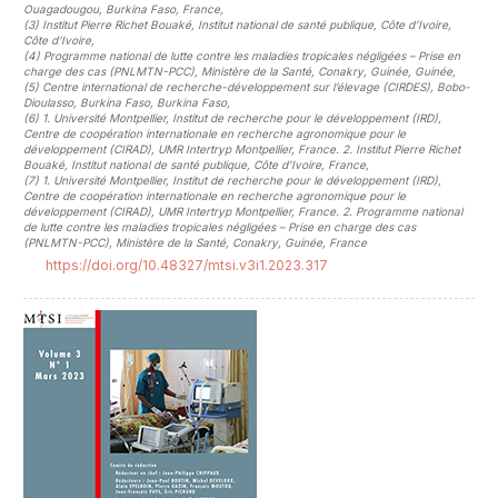
Ouagadougou, Burkina Faso, France
,
(3)
Institut Pierre Richet Bouaké, Institut national de santé publique, Côte d’Ivoire,
Côte d'Ivoire
,
(4)
Programme national de lutte contre les maladies tropicales négligées – Prise en
charge des cas (PNLMTN-PCC), Ministère de la Santé, Conakry, Guinée, Guinée
,
(5)
Centre international de recherche-développement sur l’élevage (CIRDES), Bobo-
Dioulasso, Burkina Faso, Burkina Faso
,
(6)
1. Université Montpellier, Institut de recherche pour le développement (IRD),
Centre de coopération internationale en recherche agronomique pour le
développement (CIRAD), UMR Intertryp Montpellier, France. 2. Institut Pierre Richet
Bouaké, Institut national de santé publique, Côte d’Ivoire, France
,
(7)
1. Université Montpellier, Institut de recherche pour le développement (IRD),
Centre de coopération internationale en recherche agronomique pour le
développement (CIRAD), UMR Intertryp Montpellier, France. 2. Programme national
de lutte contre les maladies tropicales négligées – Prise en charge des cas
(PNLMTN-PCC), Ministère de la Santé, Conakry, Guinée, France
https://doi.org/10.48327/mtsi.v3i1.2023.317
##plugins.themes.novelty.article.sideb