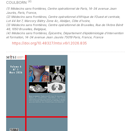
(4)
COULBORN
(1)
Médecins sans frontières, Centre opérationnel de Paris, 14-34 avenue Jean
Jaurès, Paris, France
,
(2)
Médecins sans frontières, Centre opérationnel d’Afrique de l’Ouest et centrale,
Lot 44 îlot 7, Marcory Biétry Zone 4c, Abidjan, Côte d'Ivoire
,
(3)
Médecins sans frontières, Centre opérationnel de Bruxelles, Rue de l'Arbre Bénit
46, 1050 Bruxelles, Belgique
,
(4)
Médecins sans frontières, Épicentre, Département d’épidémiologie d’intervention
et formation, 14-34 avenue Jean Jaurès 75019 Paris, France, France
https://doi.org/10.48327/mtsi.v6i1.2026.835
##plugins.themes.novelty.article.sideb