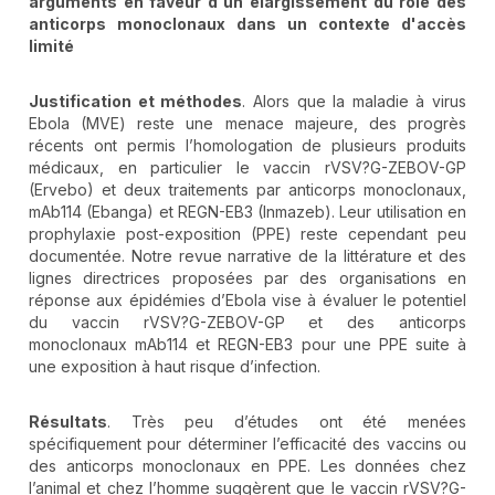
arguments en faveur d'un élargissement du rôle des
anticorps monoclonaux dans un contexte d'accès
limité
Justification et méthodes
. Alors que la maladie à virus
Ebola (MVE) reste une menace majeure, des progrès
récents ont permis l’homologation de plusieurs produits
médicaux, en particulier le vaccin rVSV?G-ZEBOV-GP
(Ervebo) et deux traitements par anticorps monoclonaux,
mAb114 (Ebanga) et REGN-EB3 (Inmazeb). Leur utilisation en
prophylaxie post-exposition (PPE) reste cependant peu
documentée. Notre revue narrative de la littérature et des
lignes directrices proposées par des organisations en
réponse aux épidémies d’Ebola vise à évaluer le potentiel
du vaccin rVSV?G-ZEBOV-GP et des anticorps
monoclonaux mAb114 et REGN-EB3 pour une PPE suite à
une exposition à haut risque d’infection.
Résultats
. Très peu d’études ont été menées
spécifiquement pour déterminer l’efficacité des vaccins ou
des anticorps monoclonaux en PPE. Les données chez
l’animal et chez l’homme suggèrent que le vaccin rVSV?G-