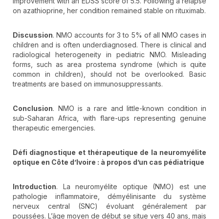
improvement with an EDSS score of 5.5. Following a relapse
on azathioprine, her condition remained stable on rituximab.
Discussion
. NMO accounts for 3 to 5% of all NMO cases in
children and is often underdiagnosed. There is clinical and
radiological heterogeneity in pediatric NMO. Misleading
forms, such as area prostema syndrome (which is quite
common in children), should not be overlooked. Basic
treatments are based on immunosuppressants.
Conclusion
. NMO is a rare and little-known condition in
sub-Saharan Africa, with flare-ups representing genuine
therapeutic emergencies.
Défi diagnostique et thérapeutique de la neuromyélite
optique en Côte d’Ivoire
:
à propos d
’un cas p
édiatrique
Introduction
. La neuromyélite optique (NMO) est une
pathologie inflammatoire, démyélinisante du système
nerveux central (SNC) évoluant généralement par
poussées. L’âge moyen de début se situe vers 40 ans, mais