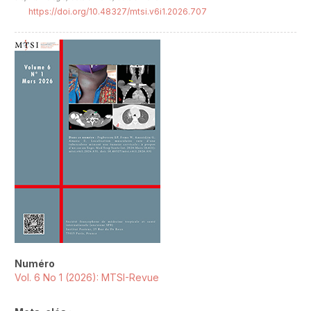
https://doi.org/10.48327/mtsi.v6i1.2026.707
##plugins.themes.novelty.article.sideb
Numéro
Vol. 6 No 1 (2026): MTSI-Revue