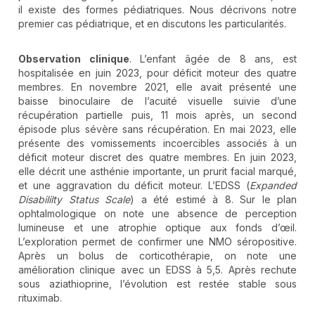
il existe des formes pédiatriques. Nous décrivons notre
premier cas pédiatrique, et en discutons les particularités.
Observation clinique
. L’enfant âgée de 8 ans, est
hospitalisée en juin 2023, pour déficit moteur des quatre
membres. En novembre 2021, elle avait présenté une
baisse binoculaire de l’acuité visuelle suivie d’une
récupération partielle puis, 11 mois après, un second
épisode plus sévère sans récupération. En mai 2023, elle
présente des vomissements incoercibles associés à un
déficit moteur discret des quatre membres. En juin 2023,
elle décrit une asthénie importante, un prurit facial marqué,
et une aggravation du déficit moteur. L’EDSS (
Expanded
Disabililty Status Scale
) a été estimé à 8. Sur le plan
ophtalmologique on note une absence de perception
lumineuse et une atrophie optique aux fonds d’œil.
L’exploration permet de confirmer une NMO séropositive.
Après un bolus de corticothérapie, on note une
amélioration clinique avec un EDSS à 5,5. Après rechute
sous aziathioprine, l’évolution est restée stable sous
rituximab.