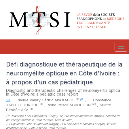
##plugins.themes.novelty.accessible_menu.label##
##plugins.themes.novelty.accessible_menu.main_navigation##
##plugins.themes.novelty.accessible_menu.main_content##
##plugins.themes.novelty.accessible_menu.sidebar##
Tog
navi
Défi diagnostique et thérapeutique de la
neuromyélite optique en Côte d’Ivoire :
à propos d’un cas pédiatrique
Diagnostic and therapeutic challenges of neuromyelitis optica
in Côte d'Ivoire: a pediatric case report
(1)
Claude Valéry Cédric Aka KADJO
,
Constance
(1)
(2)
YAPO-EHOUNOUD
,
Reine Prisca AGBOHOUN
,
Arlette
(1)
Désirée AKA
(1)
Université Félix Houphouët-Boigny, UFR Sciences médicales Abidjan, service de
neurologie médicale, Côte d’Ivoire, Côte d'Ivoire
,
(2)
Université Félix Houphouët-Boigny, UFR Sciences médicales Abidjan, service
d’ophtalmologie, Côte d’Ivoire, Côte d'Ivoire