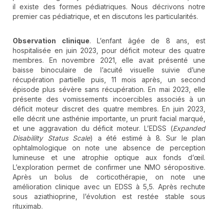
il existe des formes pédiatriques. Nous décrivons notre
premier cas pédiatrique, et en discutons les particularités.
Observation clinique
. L’enfant âgée de 8 ans, est
hospitalisée en juin 2023, pour déficit moteur des quatre
membres. En novembre 2021, elle avait présenté une
baisse binoculaire de l’acuité visuelle suivie d’une
récupération partielle puis, 11 mois après, un second
épisode plus sévère sans récupération. En mai 2023, elle
présente des vomissements incoercibles associés à un
déficit moteur discret des quatre membres. En juin 2023,
elle décrit une asthénie importante, un prurit facial marqué,
et une aggravation du déficit moteur. L’EDSS (
Expanded
Disabililty Status Scale
) a été estimé à 8. Sur le plan
ophtalmologique on note une absence de perception
lumineuse et une atrophie optique aux fonds d’œil.
L’exploration permet de confirmer une NMO séropositive.
Après un bolus de corticothérapie, on note une
amélioration clinique avec un EDSS à 5,5. Après rechute
sous aziathioprine, l’évolution est restée stable sous
rituximab.