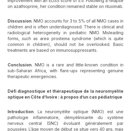
improvement with an EDSS score of 5.5. Following a relapse
on azathioprine, her condition remained stable on rituximab.
Discussion
. NMO accounts for 3 to 5% of all NMO cases in
children and is often underdiagnosed. There is clinical and
radiological heterogeneity in pediatric NMO. Misleading
forms, such as area prostema syndrome (which is quite
common in children), should not be overlooked. Basic
treatments are based on immunosuppressants.
Conclusion
. NMO is a rare and little-known condition in
sub-Saharan Africa, with flare-ups representing genuine
therapeutic emergencies.
Défi diagnostique et thérapeutique de la neuromyélite
optique en Côte d’Ivoire
:
à propos d
’un cas p
édiatrique
Introduction
. La neuromyélite optique (NMO) est une
pathologie inflammatoire, démyélinisante du système
nerveux central (SNC) évoluant généralement par
poussées. L’âge moyen de début se situe vers 40 ans, mais