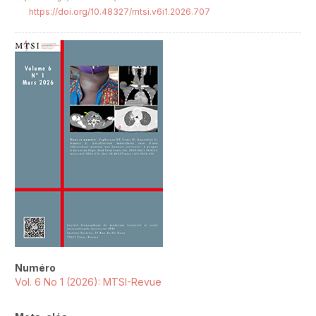
https://doi.org/10.48327/mtsi.v6i1.2026.707
##plugins.themes.novelty.article.sideb
Numéro
Vol. 6 No 1 (2026): MTSI-Revue