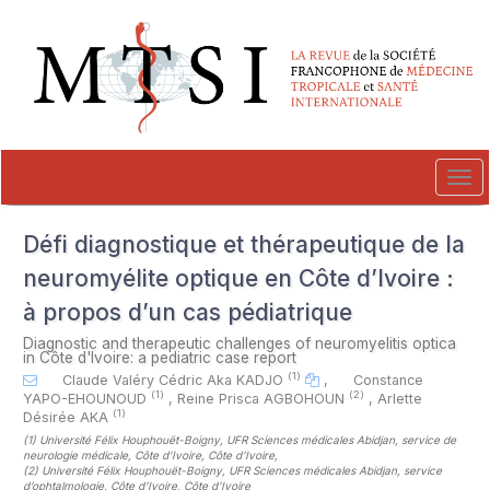
##plugins.themes.novelty.accessible_menu.label##
##plugins.themes.novelty.accessible_menu.main_navigation##
##plugins.themes.novelty.accessible_menu.main_content##
##plugins.themes.novelty.accessible_menu.sidebar##
Tog
navi
Défi diagnostique et thérapeutique de la
neuromyélite optique en Côte d’Ivoire :
à propos d’un cas pédiatrique
Diagnostic and therapeutic challenges of neuromyelitis optica
in Côte d'Ivoire: a pediatric case report
(1)
Claude Valéry Cédric Aka KADJO
,
Constance
(1)
(2)
YAPO-EHOUNOUD
,
Reine Prisca AGBOHOUN
,
Arlette
(1)
Désirée AKA
(1)
Université Félix Houphouët-Boigny, UFR Sciences médicales Abidjan, service de
neurologie médicale, Côte d’Ivoire, Côte d'Ivoire
,
(2)
Université Félix Houphouët-Boigny, UFR Sciences médicales Abidjan, service
d’ophtalmologie, Côte d’Ivoire, Côte d'Ivoire