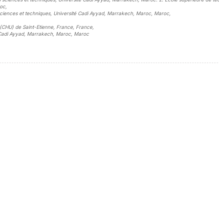
roc
,
s sciences et techniques, Université Cadi Ayyad, Marrakech, Maroc, Maroc
,
e (CHU) de Saint-Etienne, France, France
,
té Cadi Ayyad, Marrakech, Maroc, Maroc
sidebar##