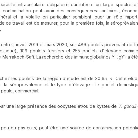
parasite intracellulaire obligatoire qui infecte un large spectre 
a contamination peut avoir des conséquences sanitaires, économ
ral et la volaille en particulier semblent jouer un rôle impor
if de ce travail est de mesurer, pour la première fois, la séropréval
.
 entre janvier 2019 et mars 2020, sur 486 poulets provenant de tr
mestique), 109 poulets fermiers et 255 poulets d'élevage comme
e Marrakech-Safi. La recherche des immunoglobulines Y (IgY) a été
chez les poulets de la région d'étude est de 30,65 %. Cette étud
tre la séroprévalence et le type d'élevage : le poulet domesti
 poulet commercial.
t par une large présence des oocystes et/ou de kystes de
T.
gondii
 peu ou pas cuits, peut être une source de contamination potenti