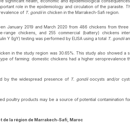
ve significant health, economic and epidemiological consequences.
mportant role in the epidemiology and circulation of the parasite. T
oprevalence of
T.
gondii
in chicken in the Marrakech-Safi region.
een January 2019 and March 2020 from 486 chickens from three 
free-range chickens, and 255 commercial (battery) chickens int
in Y (IgY) testing was performed by ELISA using a total
T.
gondii
an
icken in the study region was 30.65%. This study also showed a si
ype of farming: domestic chickens had a higher seroprevalence t
ined by the widespread presence of
T.
gondii
oocysts and/or cysts
d poultry products may be a source of potential contamination f
et de la région de Marrakech-Safi, Maroc