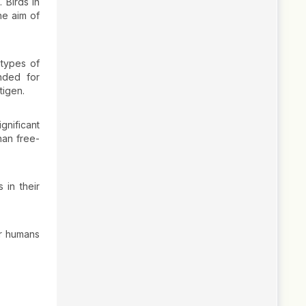
 Birds in
he aim of
types of
ended for
tigen.
gnificant
han free-
 in their
or humans