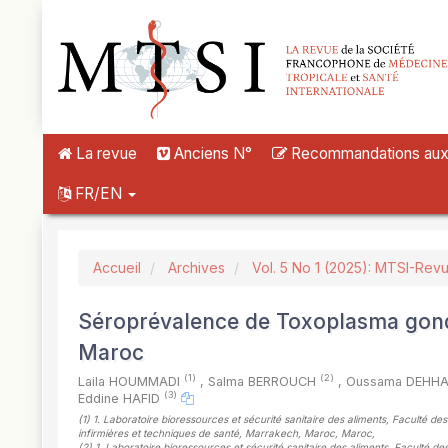
##plugins.themes.novelty.accessible_menu.label##
##plugins.themes.novelty.accessible_menu.main_navigation##
##plugins.themes.novelty.accessible_menu.main_content##
##plugins.themes.novelty.accessible_menu.sidebar##
La revue
Anciens N°
Recommandations aux a
FR/EN
Accueil
Archives
Vol. 5 No 1 (2025): MTSI-Rev
Séroprévalence de Toxoplasma gondii
Maroc
(1)
(2)
Laila HOUMMADI
,
Salma BERROUCH
,
Oussama DEHH
(3)
Eddine HAFID
(1)
1. Laboratoire bioressources et sécurité sanitaire des aliments, Faculté de
infirmières et techniques de santé, Marrakech, Maroc, Maroc
,
(2)
1. Laboratoire bioressources et sécurité sanitaire des aliments, Faculté d