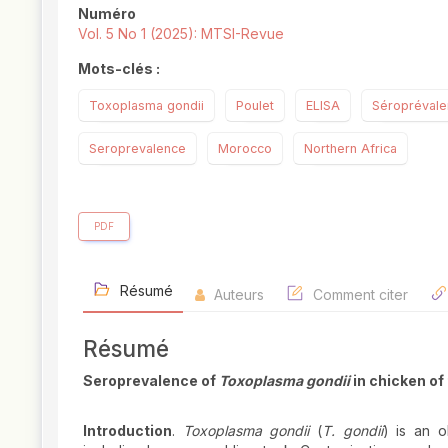
Numéro
Vol. 5 No 1 (2025): MTSI-Revue
Mots-clés :
Toxoplasma gondii
Poulet
ELISA
Séropréval
Seroprevalence
Morocco
Northern Africa
PDF
Résumé
Auteurs
Comment citer
Résumé
Seroprevalence of
Toxoplasma
gondii
in chicken of
Introduction
.
Toxoplasma gondii
(
T.
gondii
) is an o