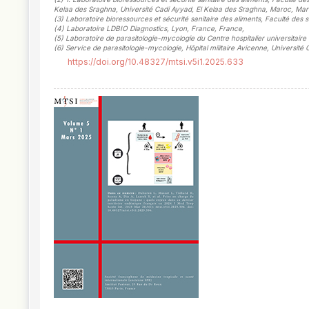
Kelaa des Sraghna, Université Cadi Ayyad, El Kelaa des Sraghna, Maroc, Ma
(3)
Laboratoire bioressources et sécurité sanitaire des aliments, Faculté de
(4)
Laboratoire LDBIO Diagnostics, Lyon, France, France
,
(5)
Laboratoire de parasitologie-mycologie du Centre hospitalier universitair
(6)
Service de parasitologie-mycologie, Hôpital militaire Avicenne, Universi
https://doi.org/10.48327/mtsi.v5i1.2025.633
##plugins.themes.novelty.article.