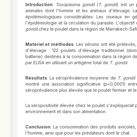
Introduction
.
Toxoplasma gondii
(
T.
gondii
) est un 
animales dont l'homme et les animaux d'élevage. L
épidémiologiques considérables. Les oiseaux en géné
l'épidémiologie et la circulation du parasite. L'object
gondii
chez le poulet dans la région de Marrakech-Safi
Matériel et méthodes
. Les sérums ont été prélevés,
d'élevage : 122 poulets d'élevage traditionnel (do
batterie) destinés à la consommation dans la région d
par ELISA en utilisant un antigène total de
T.
gondii.
Résultats
. La séroprévalence moyenne de
T.
gondii
montré une association significative (p<0,0001) en
séroprévalence plus élevée que le poulet fermier et le
La séropositivité élevée chez le poulet s'expliquerai
environnement et dans son alimentation.
Conclusion
. La consommation des produits avicoles,
l'homme, ainsi que pour les prédateurs dont le chat.