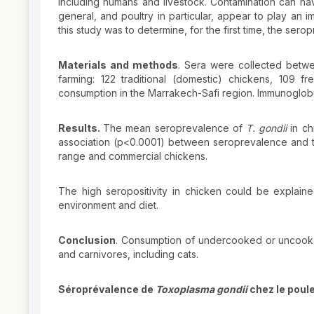
including humans and livestock. Contamination can ha
general, and poultry in particular, appear to play an i
this study was to determine, for the first time, the ser
Materials and methods
. Sera were collected betw
farming: 122 traditional (domestic) chickens, 109 
consumption in the Marrakech-Safi region. Immunoglobul
Results.
The mean seroprevalence of
T.
gondii
in ch
association (p<0.0001) between seroprevalence and t
range and commercial chickens.
The high seropositivity in chicken could be expla
environment and diet.
Conclusion
. Consumption of undercooked or uncooke
and carnivores, including cats.
Séroprévalence de
Toxoplasma gondii
chez le poul