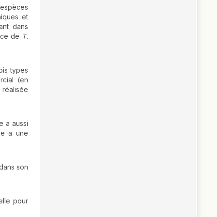
d'espèces
iques et
tant dans
ence de
T.
ois types
rcial (en
 réalisée
e a aussi
que a une
dans son
elle pour