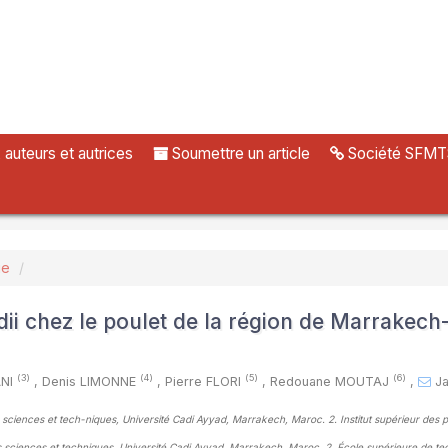
uteurs et autrices
Soumettre un article
Société SFMT
ue
 chez le poulet de la région de Marrakech-
(3)
(4)
(5)
(6)
ANI
,
Denis LIMONNE
,
Pierre FLORI
,
Redouane MOUTAJ
,
Ja
s sciences et tech-niques, Université Cadi Ayyad, Marrakech, Maroc. 2. Institut supérieur des 
es sciences et techniques, Université Cadi Ayyad, Marrakech, Maroc. 2. École supérieure de te