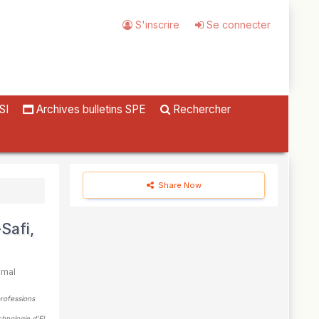
S'inscrire
Se connecter
SI
Archives bulletins SPE
Rechercher
Share Now
Safi,
mal
professions
chnologie d'El