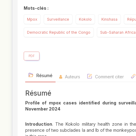
Mots-clés :
Mpox
Surveillance
Kokolo
Kinshasa
Répu
Democratic Republic of the Congo
Sub-Saharan Africa
PDF
Résumé
Auteurs
Comment citer
Résumé
Profile of mpox cases identified during survei
November 2024
Introduction
. The Kokolo military health zone in t
presence of two subclades Ia and Ib of the monkeypox v