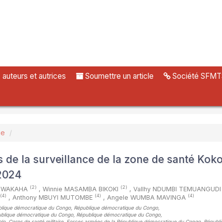
uteurs et autrices
Soumettre un article
Société SFMT
ue
s de la surveillance de la zone de santé Koko
2024
(2)
(2)
NGWAKAHA
,
Winnie MASAMBA BIKOKI
,
Vallhy NDUMBI TEMUANGUD
(4)
(4)
(4)
,
Anthony MBUYI MUTOMBE
,
Angele WUMBA MAVINGA
publique démocratique du Congo, République démocratique du Congo
,
 République démocratique du Congo, République démocratique du Congo
,
lo, Corps de santé militaire, Forces armées de la République démocratique du Congo, Républ