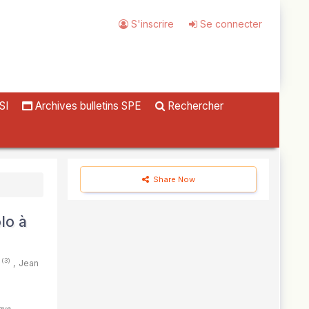
S'inscrire
Se connecter
SI
Archives bulletins SPE
Rechercher
Share Now
lo à
(3)
I
,
Jean
ique