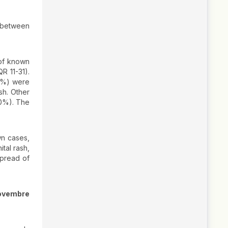
e between
 of known
R 11-31).
20%) were
sh. Other
80%). The
wn cases,
tal rash,
spread of
novembre