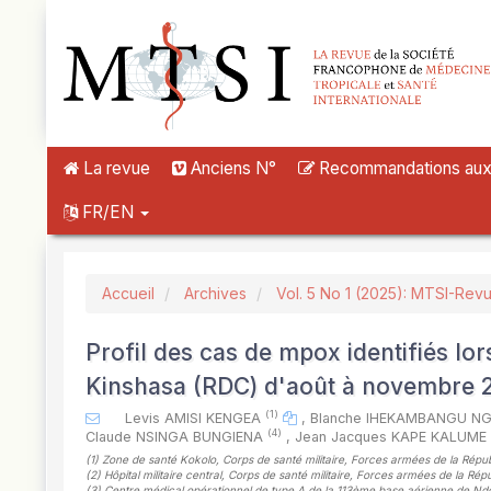
##plugins.themes.novelty.accessible_menu.label##
##plugins.themes.novelty.accessible_menu.main_navigation##
##plugins.themes.novelty.accessible_menu.main_content##
##plugins.themes.novelty.accessible_menu.sidebar##
La revue
Anciens N°
Recommandations aux a
FR/EN
Accueil
Archives
Vol. 5 No 1 (2025): MTSI-Rev
Profil des cas de mpox identifiés lor
Kinshasa (RDC) d'août à novembre 
(1)
Levis AMISI KENGEA
,
Blanche IHEKAMBANGU 
(4)
Claude NSINGA BUNGIENA
,
Jean Jacques KAPE KALUME
(1)
Zone de santé Kokolo, Corps de santé militaire, Forces armées de la Ré
(2)
Hôpital militaire central, Corps de santé militaire, Forces armées de la
(3)
Centre médical opérationnel de type A de la 113ème base aérienne de Ndo