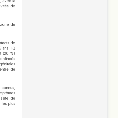
, avec la
ivités de
a zone de
ntacts de
 ans, IIQ
10 (20 %)
onfirmés
génitales
centre de
s connus,
ymptômes
essité de
 les plus