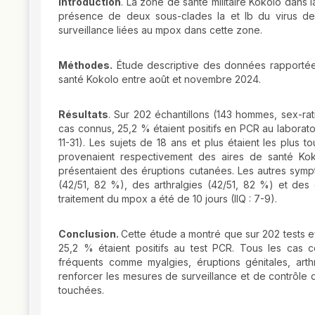
Introduction
. La zone de santé militaire Kokolo dans l
présence de deux sous-clades Ia et Ib du virus de l
surveillance liées au mpox dans cette zone.
Méthodes.
Étude descriptive des données rapportée
santé Kokolo entre août et novembre 2024.
Résultats
. Sur 202 échantillons (143 hommes, sex-ra
cas connus, 25,2 % étaient positifs en PCR au laborato
11-31). Les sujets de 18 ans et plus étaient les plus 
provenaient respectivement des aires de santé Kok
présentaient des éruptions cutanées. Les autres symp
(42/51, 82 %), des arthralgies (42/51, 82 %) et de
traitement du mpox a été de 10 jours (IIQ : 7-9).
Conclusion.
Cette étude a montré que sur 202 tests 
25,2 % étaient positifs au test PCR. Tous les cas 
fréquents comme myalgies, éruptions génitales, arth
renforcer les mesures de surveillance et de contrôle d
touchées.