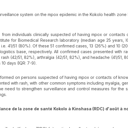
surveillance system on the mpox epidemic in the Kokolo health zon
) from individuals clinically suspected of having mpox or contacts
titute for Biomedical Research laboratory (median age 25 years, IQ
 i.e. 41/51 (80%). Of these 51 confirmed cases, 13 (26%) and 10 (
gistics base, respectively. All confirmed cases presented with ra
rash (42/51, 82%), arthralgia (42/51, 82%), and headache (41/51, 
 10 days (IQR: 7-9).
erformed on persons suspected of having mpox or contacts of kno
nted with rash, with other common symptoms including myalgia, geni
he need to strengthen surveillance and control measures for the 
ngs.
eillance de la zone de santé Kokolo à Kinshasa (RDC) d'août à 