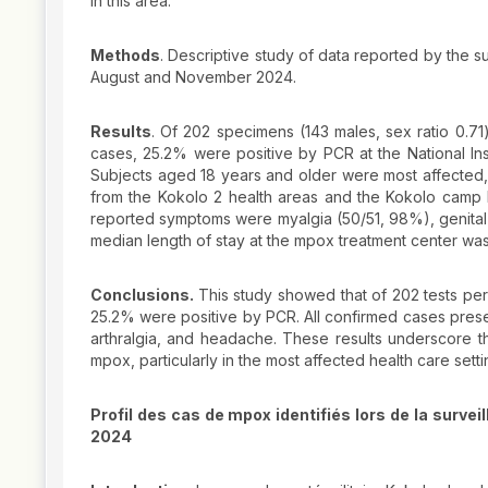
in this area.
Methods
. Descriptive study of data reported by the 
August and November 2024.
Results
. Of 202 specimens (143 males, sex ratio 0.71
cases, 25.2% were positive by PCR at the National Ins
Subjects aged 18 years and older were most affected,
from the Kokolo 2 health areas and the Kokolo camp lo
reported symptoms were myalgia (50/51, 98%), genital 
median length of stay at the mpox treatment center was
Conclusions.
This study showed that of 202 tests p
25.2% were positive by PCR. All confirmed cases prese
arthralgia, and headache. These results underscore t
mpox, particularly in the most affected health care setti
Profil des cas de mpox identifiés lors de la surv
2024