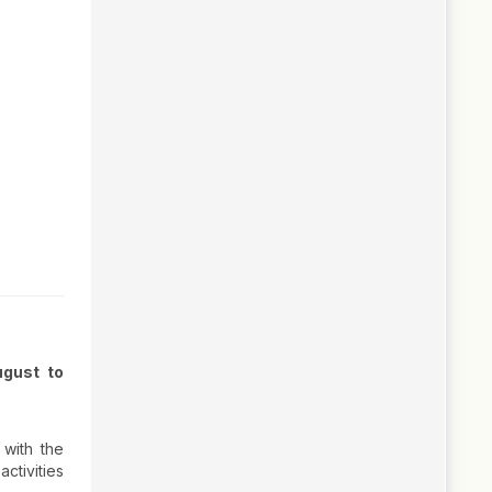
ugust to
 with the
ctivities