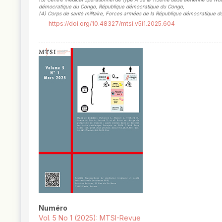
démocratique du Congo, République démocratique du Congo
,
(4)
Corps de santé militaire, Forces armées de la République démocratique
https://doi.org/10.48327/mtsi.v5i1.2025.604
##plugins.themes.novelty.article.
Numéro
Vol. 5 No 1 (2025): MTSI-Revue