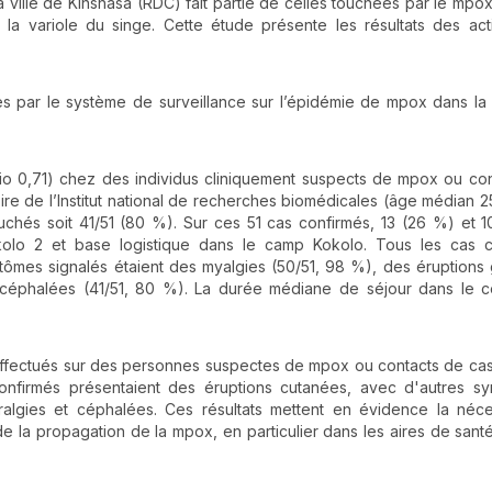
a ville de Kinshasa (RDC) fait partie de celles touchées par le mpox
a variole du singe. Cette étude présente les résultats des act
s par le système de surveillance sur l’épidémie de mpox dans l
tio 0,71) chez des individus cliniquement suspects de mpox ou co
ire de l’Institut national de recherches biomédicales (âge médian 25
touchés soit 41/51 (80 %). Sur ces 51 cas confirmés, 13 (26 %) et 
olo 2 et base logistique dans le camp Kokolo. Tous les cas c
tômes signalés étaient des myalgies (50/51, 98 %), des éruptions 
s céphalées (41/51, 80 %). La durée médiane de séjour dans le 
effectués sur des personnes suspectes de mpox ou contacts de ca
confirmés présentaient des éruptions cutanées, avec d'autres s
ralgies et céphalées. Ces résultats mettent en évidence la néc
e la propagation de la mpox, en particulier dans les aires de santé