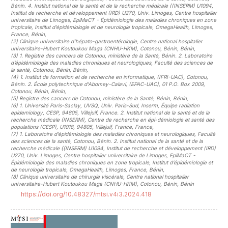
Bénin. 4. Institut national de la santé et de la recherche médicale ((INSERM) U1094,
Institut de recherche et développement (IRD) U270, Univ. Limoges, Centre hospitalier
universitaire de Limoges, EpiMaCT - Épidémiologie des maladies chroniques en zone
tropicale, Institut d’épidémiologie et de neurologie tropicale, OmegaHealth, Limoges,
France, Bénin
,
(2)
Clinique universitaire d’hépato-gastroentérologie, Centre national hospitalier
universitaire-Hubert Koutoukou Maga (CNHU-HKM), Cotonou, Bénin, Bénin
,
(3)
1. Registre des cancers de Cotonou, ministère de la Santé, Bénin. 2. Laboratoire
d’épidémiologie des maladies chroniques et neurologiques, Faculté des sciences de
la santé, Cotonou, Bénin, Bénin
,
(4)
1. Institut de formation et de recherche en informatique, (IFRI-UAC), Cotonou,
Bénin. 2. École polytechnique d’Abomey-Calavi, (EPAC-UAC), 01 P.O. Box 2009,
Cotonou, Bénin, Bénin
,
(5)
Registre des cancers de Cotonou, ministère de la Santé, Bénin, Bénin
,
(6)
1. Université Paris-Saclay, UVSQ, Univ. Paris-Sud, Inserm, Équipe radiation
epidemiology, CESP, 94805, Villejuif, France. 2. Institut national de la santé et de la
recherche médicale (INSERM), Centre de recherche en épi-démiologie et santé des
populations (CESP), U1018, 94805, Villejuif, France, France
,
(7)
1. Laboratoire d’épidémiologie des maladies chroniques et neurologiques, Faculté
des sciences de la santé, Cotonou, Bénin. 2. Institut national de la santé et de la
recherche médicale ((INSERM) U1094, Institut de recherche et développement (IRD)
U270, Univ. Limoges, Centre hospitalier universitaire de Limoges, EpiMaCT -
Épidémiologie des maladies chroniques en zone tropicale, Institut d’épidémiologie et
de neurologie tropicale, OmegaHealth, Limoges, France, Bénin
,
(8)
Clinique universitaire de chirurgie viscérale, Centre national hospitalier
universitaire-Hubert Koutoukou Maga (CNHU-HKM), Cotonou, Bénin, Bénin
https://doi.org/10.48327/mtsi.v4i3.2024.418
##plugins.themes.novelty.article.sideb