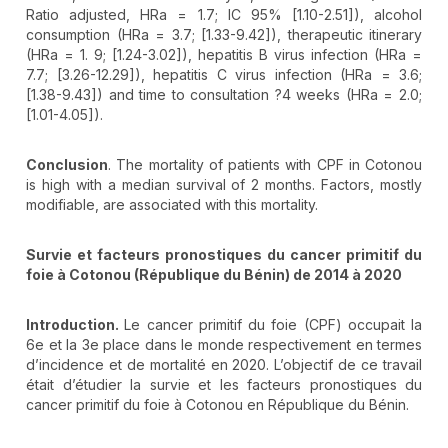
Ratio adjusted, HRa = 1.7; IC 95% [1.10-2.51]), alcohol
consumption (HRa = 3.7; [1.33-9.42]), therapeutic itinerary
(HRa = 1. 9; [1.24-3.02]), hepatitis B virus infection (HRa =
7.7; [3.26-12.29]), hepatitis C virus infection (HRa = 3.6;
[1.38-9.43]) and time to consultation ?4 weeks (HRa = 2.0;
[1.01-4.05]).
Conclusion
. The mortality of patients with CPF in Cotonou
is high with a median survival of 2 months. Factors, mostly
modifiable, are associated with this mortality.
Survie et facteurs pronostiques du cancer primitif du
foie à Cotonou (République du Bénin) de 2014 à 2020
Introduction.
Le cancer primitif du foie (CPF) occupait la
6e et la 3e place dans le monde respectivement en termes
d’incidence et de mortalité en 2020. L’objectif de ce travail
était d’étudier la survie et les facteurs pronostiques du
cancer primitif du foie à Cotonou en République du Bénin.