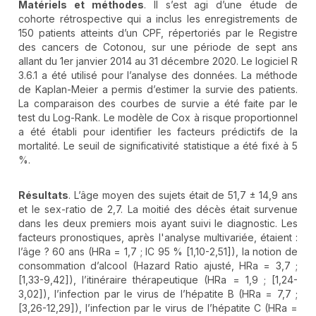
Matériels et méthodes
. Il s’est agi d’une étude de
cohorte rétrospective qui a inclus les enregistrements de
150 patients atteints d’un CPF, répertoriés par le Registre
des cancers de Cotonou, sur une période de sept ans
allant du 1er janvier 2014 au 31 décembre 2020. Le logiciel R
3.6.1 a été utilisé pour l’analyse des données. La méthode
de Kaplan-Meier a permis d’estimer la survie des patients.
La comparaison des courbes de survie a été faite par le
test du Log-Rank. Le modèle de Cox à risque proportionnel
a été établi pour identifier les facteurs prédictifs de la
mortalité. Le seuil de significativité statistique a été fixé à 5
%.
Résultats
. L’âge moyen des sujets était de 51,7 ± 14,9 ans
et le sex-ratio de 2,7. La moitié des décès était survenue
dans les deux premiers mois ayant suivi le diagnostic. Les
facteurs pronostiques, après l'analyse multivariée, étaient :
l’âge ? 60 ans (HRa = 1,7 ; IC 95 % [1,10-2,51]), la notion de
consommation d’alcool (Hazard Ratio ajusté, HRa = 3,7 ;
[1,33-9,42]), l’itinéraire thérapeutique (HRa = 1,9 ; [1,24-
3,02]), l’infection par le virus de l’hépatite B (HRa = 7,7 ;
[3,26-12,29]), l’infection par le virus de l’hépatite C (HRa =