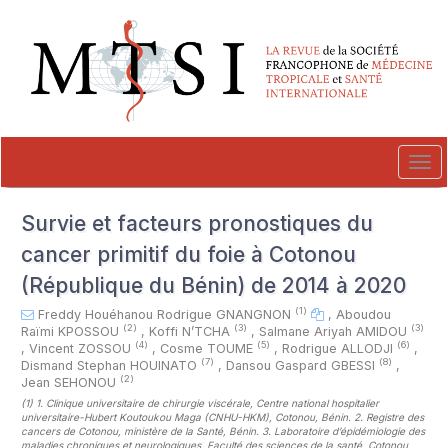
##plugins.themes.novelty.accessible_menu.label##
##plugins.themes.novelty.accessible_menu.main_navigation##
##plugins.themes.novelty.accessible_menu.main_content##
##plugins.themes.novelty.accessible_menu.sidebar##
Tog
navi
Survie et facteurs pronostiques du
cancer primitif du foie à Cotonou
(République du Bénin) de 2014 à 2020
(1)
Freddy Houéhanou Rodrigue GNANGNON
,
Aboudou
(2)
(3)
(3)
Raïmi KPOSSOU
,
Koffi N’TCHA
,
Salmane Ariyah AMIDOU
(4)
(5)
(6)
,
Vincent ZOSSOU
,
Cosme TOUME
,
Rodrigue ALLODJI
,
(7)
(8)
Dismand Stephan HOUINATO
,
Dansou Gaspard GBESSI
,
(2)
Jean SEHONOU
(1)
1. Clinique universitaire de chirurgie viscérale, Centre national hospitalier
universitaire-Hubert Koutoukou Maga (CNHU-HKM), Cotonou, Bénin. 2. Registre des
cancers de Cotonou, ministère de la Santé, Bénin. 3. Laboratoire d’épidémiologie des
maladies chroniques et neurologiques, Faculté des sciences de la santé, Cotonou,