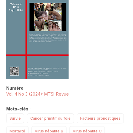
Numéro
Vol. 4 No 3 (2024): MTSI-Revue
Mots-clés :
Survie
Cancer primitif du foie
Facteurs pronostiques
Mortalité
Virus hépatite B
Virus hépatite C