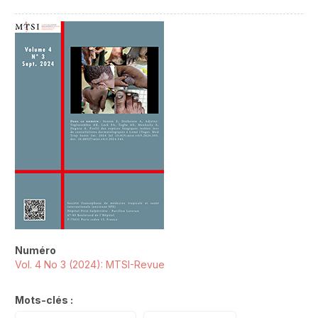
##plugins.themes.novelty.article.sideb
Numéro
Vol. 4 No 3 (2024): MTSI-Revue
Mots-clés :