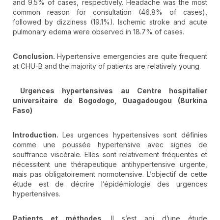
and 9.5% of cases, respectively. Headache was the most
common reason for consultation (46.8% of cases),
followed by dizziness (19.1%). Ischemic stroke and acute
pulmonary edema were observed in 18.7% of cases.
Conclusion.
Hypertensive emergencies are quite frequent
at CHU-B and the majority of patients are relatively young.
Urgences hypertensives au Centre hospitalier
universitaire de Bogodogo, Ouagadougou (Burkina
Faso)
Introduction.
Les urgences hypertensives sont définies
comme une poussée hypertensive avec signes de
souffrance viscérale. Elles sont relativement fréquentes et
nécessitent une thérapeutique antihypertensive urgente,
mais pas obligatoirement normotensive. L’objectif de cette
étude est de décrire l’épidémiologie des urgences
hypertensives.
Patients et méthodes
. Il s’est agi d’une étude