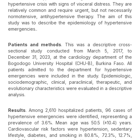
hypertensive crisis with signs of visceral distress. They are
relatively common and require urgent, but not necessarily
normotensive, antihypertensive therapy. The aim of this
study was to describe the epidemiology of hypertensive
emergencies..
Patients and methods
. This was a descriptive cross-
sectional study conducted from March 5, 2017, to
December 31, 2023, at the cardiology department of the
Bogodogo University Hospital (CHU-B), Burkina Faso. All
patients admitted to the department for hypertensive
emergencies were included in the study. Epidemiologic,
sociodemographic, clinical, paraclinical, therapeutic, and
evolutionary characteristics were evaluated in a descriptive
analysis.
Results
. Among 2,610 hospitalized patients, 96 cases of
hypertensive emergencies were identified, representing a
prevalence of 3.6%. Mean age was 50.5 (±10.4) years.
Cardiovascular risk factors were hypertension, sedentary
lifestyle, diabetes, and smoking in 80.8%, 72.3%, 12.7%,