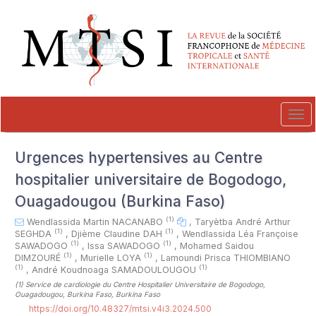
##plugins.themes.novelty.accessible_menu.label##
##plugins.themes.novelty.accessible_menu.main_navigation##
##plugins.themes.novelty.accessible_menu.main_content##
##plugins.themes.novelty.accessible_menu.sidebar##
Tog
navi
Urgences hypertensives au Centre
hospitalier universitaire de Bogodogo,
Ouagadougou (Burkina Faso)
(1)
Wendlassida Martin NACANABO
,
Taryètba André Arthur
(1)
(1)
SEGHDA
,
Djième Claudine DAH
,
Wendlassida Léa Françoise
(1)
(1)
SAWADOGO
,
Issa SAWADOGO
,
Mohamed Saidou
(1)
(1)
DIMZOURÉ
,
Murielle LOYA
,
Lamoundi Prisca THIOMBIANO
(1)
(1)
,
André Koudnoaga SAMADOULOUGOU
(1)
Service de cardiologie du Centre Hospitalier Universitaire de Bogodogo,
Ouagadougou, Burkina Faso, Burkina Faso
https://doi.org/10.48327/mtsi.v4i3.2024.500