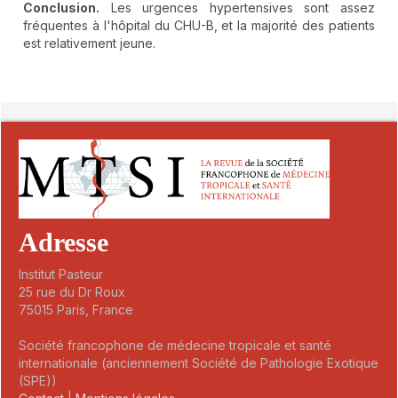
Conclusion.
Les urgences hypertensives sont assez
fréquentes à l'hôpital du CHU-B, et la majorité des patients
est relativement jeune.
##plugins.themes.novelty.article.detai
Adresse
Institut Pasteur
25 rue du Dr Roux
75015 Paris, France
Société francophone de médecine tropicale et santé
internationale (anciennement Société de Pathologie Exotique
(SPE))