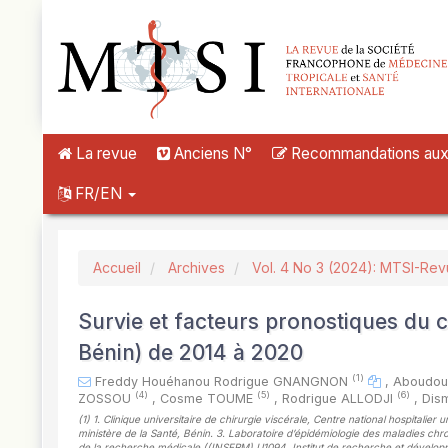
##plugins.themes.novelty.accessible_menu.label##
##plugins.themes.novelty.accessible_menu.main_navigation##
##plugins.themes.novelty.accessible_menu.main_content##
##plugins.themes.novelty.accessible_menu.sidebar##
La revue
Anciens N°
Recommandations aux a
FR/EN
Accueil
Archives
Vol. 4 No 3 (2024): MTSI-Re
Survie et facteurs pronostiques du c
Bénin) de 2014 à 2020
(1)
Freddy Houéhanou Rodrigue GNANGNON
,
Aboudou
(4)
(5)
(6)
ZOSSOU
,
Cosme TOUME
,
Rodrigue ALLODJI
,
Dis
(1)
1. Clinique universitaire de chirurgie viscérale, Centre national hospita
ministère de la Santé, Bénin. 3. Laboratoire d’épidémiologie des maladies chro
de la recherche médicale ((INSERM) U1094, Institut de recherche et développ