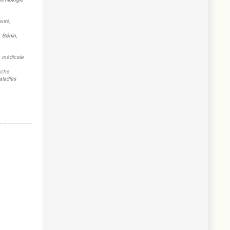
anté,
 Bénin,
e médicale
rche
aladies