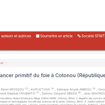
uteurs et autrices
Soumettre un article
Société SFMT
vue
ancer primitif du foie à Cotonou (Républiqu
(2)
(3)
(3)
 Raïmi KPOSSOU
,
Koffi N’TCHA
,
Salmane Ariyah AMIDOU
,
Vinc
(7)
(8)
mand Stephan HOUINATO
,
Dansou Gaspard GBESSI
,
Jean SEHONO
lier universitaire-Hubert Koutoukou Maga (CNHU-HKM), Cotonou, Bénin. 2. Registre des cancers 
niques et neurologiques, Faculté des sciences de la santé, Cotonou, Bénin. 4. Institut national 
ement (IRD) U270, Univ. Limoges, Centre hospitalier universitaire de Limoges, EpiMaCT - Épi