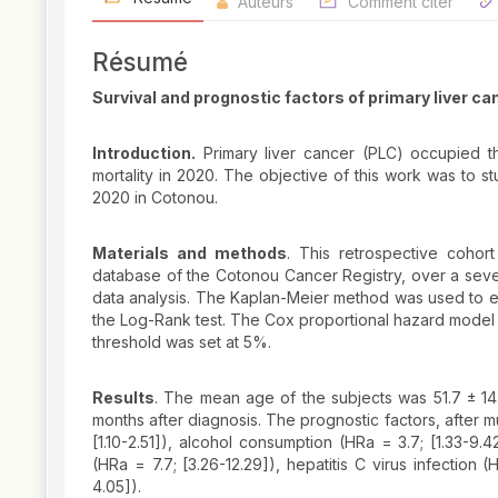
Auteurs
Comment citer
Résumé
Survival and prognostic factors of primary liver c
Introduction.
Primary liver cancer (PLC) occupied th
mortality in 2020. The objective of this work was to s
2020 in Cotonou.
Materials and methods
. This retrospective cohort
database of the Cotonou Cancer Registry, over a seven
data analysis. The Kaplan-Meier method was used to es
the Log-Rank test. The Cox proportional hazard model was
threshold was set at 5%.
Results
. The mean age of the subjects was 51.7 ± 14.9
months after diagnosis. The prognostic factors, after m
[1.10-2.51]), alcohol consumption (HRa = 3.7; [1.33-9.42
(HRa = 7.7; [3.26-12.29]), hepatitis C virus infection 
4.05]).