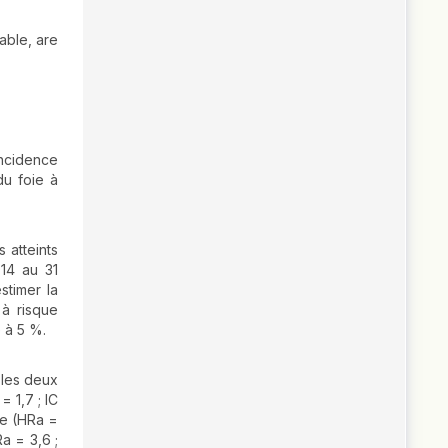
iable, are
incidence
du foie à
 atteints
014 au 31
stimer la
à risque
é à 5 %.
 les deux
= 1,7 ; IC
ue (HRa =
Ra = 3,6 ;