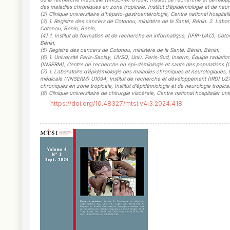
des maladies chroniques en zone tropicale, Institut d’épidémiologie et de ne
(2)
Clinique universitaire d’hépato-gastroentérologie, Centre national hospi
(3)
1. Registre des cancers de Cotonou, ministère de la Santé, Bénin. 2. Labo
Cotonou, Bénin, Bénin
,
(4)
1. Institut de formation et de recherche en informatique, (IFRI-UAC), Co
Bénin
,
(5)
Registre des cancers de Cotonou, ministère de la Santé, Bénin, Bénin
,
(6)
1. Université Paris-Saclay, UVSQ, Univ. Paris-Sud, Inserm, Équipe radiation
(INSERM), Centre de recherche en épi-démiologie et santé des populations (CE
(7)
1. Laboratoire d’épidémiologie des maladies chroniques et neurologiques, F
médicale ((INSERM) U1094, Institut de recherche et développement (IRD) U270
chroniques en zone tropicale, Institut d’épidémiologie et de neurologie tropi
(8)
Clinique universitaire de chirurgie viscérale, Centre national hospitalie
https://doi.org/10.48327/mtsi.v4i3.2024.418
##plugins.themes.novelty.article.