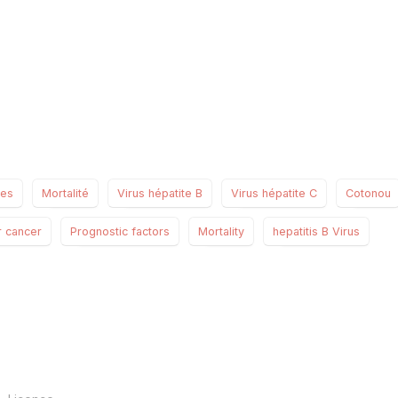
ues
Mortalité
Virus hépatite B
Virus hépatite C
Cotonou
r cancer
Prognostic factors
Mortality
hepatitis B Virus