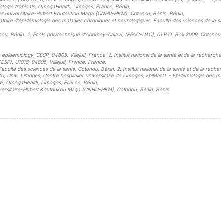
urologie tropicale, OmegaHealth, Limoges, France, Bénin
,
talier universitaire-Hubert Koutoukou Maga (CNHU-HKM), Cotonou, Bénin, Bénin
,
ratoire d’épidémiologie des maladies chroniques et neurologiques, Faculté des sciences de la s
tonou, Bénin. 2. École polytechnique d’Abomey-Calavi, (EPAC-UAC), 01 P.O. Box 2009, Cotonou,
 epidemiology, CESP, 94805, Villejuif, France. 2. Institut national de la santé et de la recherch
SP), U1018, 94805, Villejuif, France, France
,
aculté des sciences de la santé, Cotonou, Bénin. 2. Institut national de la santé et de la reche
, Univ. Limoges, Centre hospitalier universitaire de Limoges, EpiMaCT - Épidémiologie des m
cale, OmegaHealth, Limoges, France, Bénin
,
r universitaire-Hubert Koutoukou Maga (CNHU-HKM), Cotonou, Bénin, Bénin
sidebar##