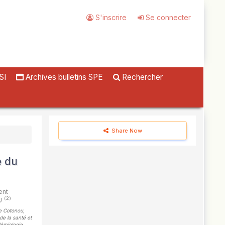
S'inscrire
Se connecter
SI
Archives bulletins SPE
Rechercher
Share Now
e du
ent
(2)
U
de Cotonou,
de la santé et
démiologie