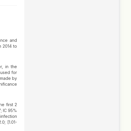
dence and
m 2014 to
r, in the
 used for
s made by
nificance
e first 2
7; IC 95%
 infection
0; [1.01-