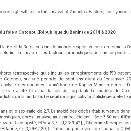
nou is high with a median survival of 2 months. Factors, mostly modif
 du foie à Cotonou (République du Bénin) de 2014 à 2020
it la 6e et la 3e place dans le monde respectivement en termes d’
 d’étudier la survie et les facteurs pronostiques du cancer primitif 
cohorte rétrospective qui a inclus les enregistrements de 150 patients
e Cotonou, sur une période de sept ans allant du 1er janvier 2
r l’analyse des données. La méthode de Kaplan-Meier a permis d’e
 survie a été faite par le test du Log-Rank. Le modèle de Cox 
dictifs de la mortalité. Le seuil de significativité statistique a été fix
9 ans et le sex-ratio de 2,7. La moitié des décès était survenue dans
nostiques, après l'analyse multivariée, étaient : l’âge ? 60 ans (HRa 
azard Ratio ajusté, HRa = 3,7 ; [1,33-9,42]), l’itinéraire thérapeutiq
B (HRa = 7,7 ; [3,26-12,29]), l’infection par le virus de l’hépatite C (H