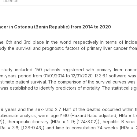
Licence
ancer in Cotonou (Benin Republic) from 2014 to 2020
e 6th and 3rd place in the world respectively in terms of inci
tudy the survival and prognostic factors of primary liver cancer fro
 study included 150 patients registered with primary liver cance
-years period from 01/01/2014 to 12/31/2020. R 3.6.1 software was
timate patient survival. The comparison of the survival curves wa
 established to identify predictors of mortality. The statistical sig
 years and the sex-ratio 2.7. Half of the deaths occurred within th
ultivariate analysis, were: age ? 60 (Hazard Ratio adjusted, HRa = 1.
]), therapeutic itinerary (HRa = 1. 9; [1.24-3.02]), hepatitis B virus
(HRa = 3.6; [1.38-9.43]) and time to consultation ?4 weeks (HRa = 2.