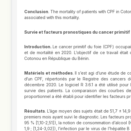
Conclusion
. The mortality of patients with CPF in Coto
associated with this mortality.
Survie et facteurs pronostiques du cancer primitif
Introduction.
Le cancer primitif du foie (CPF) occupa
et de mortalité en 2020. L’objectif de ce travail était
Cotonou en République du Bénin.
Matériels et méthodes
. Il s’est agi d’une étude de 
d’un CPF, répertoriés par le Registre des cancers d
décembre 2020. Le logiciel R 3.6.1 a été utilisé pou
survie des patients. La comparaison des courbes de
proportionnel a été établi pour identifier les facteurs pré
Résultats
. L’âge moyen des sujets était de 51,7 ± 14,
premiers mois ayant suivi le diagnostic. Les facteurs pro
95 % [1,10-2,51]), la notion de consommation d’alcool (H
1,9 ; [1,24-3,02]), l’infection par le virus de l’hépatite 