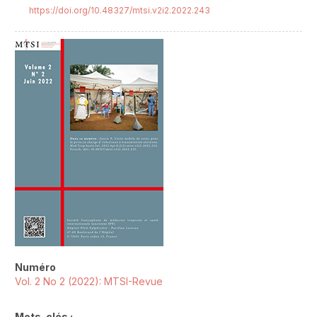
https://doi.org/10.48327/mtsi.v2i2.2022.243
##plugins.themes.novelty.article.sideb
Numéro
Vol. 2 No 2 (2022): MTSI-Revue
Mots-clés :