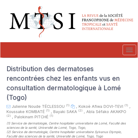
##plugins.themes.novelty.accessible_menu.label##
##plugins.themes.novelty.accessible_menu.main_navigation##
##plugins.themes.novelty.accessible_menu.main_content##
##plugins.themes.novelty.accessible_menu.sidebar##
Tog
navi
Distribution des dermatoses
rencontrées chez les enfants vus en
consultation dermatologique à Lomé
(Togo)
(1)
(1)
Julienne Noude TÉCLESSOU
,
Kokoè Afiwa DOVI-TEVI
,
(1)
(2)
Koussake KOMBATÉ
,
Bayaki SAKA
,
Abla Séfako AKAKPO
(2)
(1)
,
Palokinam PITCHÉ
(1)
Service de dermatologie, Centre hospitalier universitaire de Lomé, Faculté des
sciences de la santé, Université de Lomé, Togo, Togo
,
(2)
Service de dermatologie, Centre hospitalier universitaire Sylvanus Olympio,
Faculté des sciences de la santé, Université de Lomé, Togo, Togo