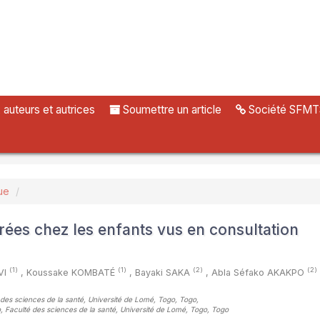
uteurs et autrices
Soumettre un article
Société SFMT
ue
rées chez les enfants vus en consultation
(1)
(1)
(2)
(2)
VI
,
Koussake KOMBATÉ
,
Bayaki SAKA
,
Abla Séfako AKAKPO
é des sciences de la santé, Université de Lomé, Togo, Togo
,
o, Faculté des sciences de la santé, Université de Lomé, Togo, Togo