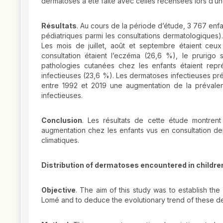
dermatoses a été faite avec celles recensées lors d’un
Résultats
. Au cours de la période d’étude, 3 767 enf
pédiatriques parmi les consultations dermatologiques).
Les mois de juillet, août et septembre étaient ceux 
consultation étaient l’eczéma (26,6 %), le prurigo 
pathologies cutanées chez les enfants étaient rep
infectieuses (23,6 %). Les dermatoses infectieuses p
entre 1992 et 2019 une augmentation de la prévale
infectieuses.
Conclusion
. Les résultats de cette étude montren
augmentation chez les enfants vus en consultation de
climatiques.
Distribution of dermatoses encountered in childre
Objective
. The aim of this study was to establish the
Lomé and to deduce the evolutionary trend of these 