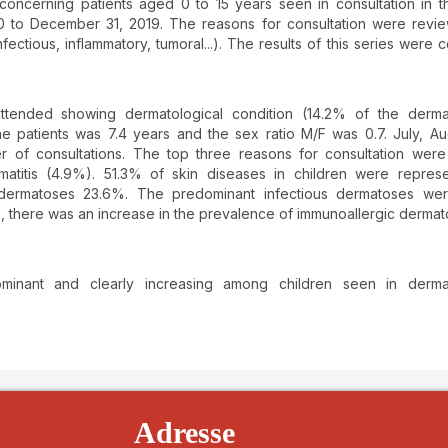
 concerning patients aged 0 to 15 years seen in consultation in t
10 to December 31, 2019. The reasons for consultation were rev
nfectious, inflammatory, tumoral...). The results of this series were
ttended showing dermatological condition (14.2% of the dermat
he patients was 7.4 years and the sex ratio M/F was 0.7. July, A
 of consultations. The top three reasons for consultation wer
matitis (4.9%). 51.3% of skin diseases in children were repres
 dermatoses 23.6%. The predominant infectious dermatoses wer
, there was an increase in the prevalence of immunoallergic derma
minant and clearly increasing among children seen in dermat
details##
Adresse