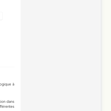
logique à
ation dans
férentes