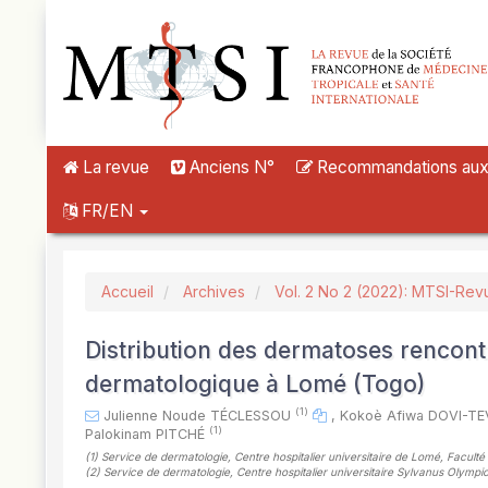
##plugins.themes.novelty.accessible_menu.label##
##plugins.themes.novelty.accessible_menu.main_navigation##
##plugins.themes.novelty.accessible_menu.main_content##
##plugins.themes.novelty.accessible_menu.sidebar##
La revue
Anciens N°
Recommandations aux a
FR/EN
Accueil
Archives
Vol. 2 No 2 (2022): MTSI-Rev
Distribution des dermatoses rencont
dermatologique à Lomé (Togo)
(1)
Julienne Noude TÉCLESSOU
,
Kokoè Afiwa DOVI-TE
(1)
Palokinam PITCHÉ
(1)
Service de dermatologie, Centre hospitalier universitaire de Lomé, Facult
(2)
Service de dermatologie, Centre hospitalier universitaire Sylvanus Olympi