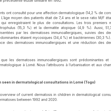
e précédente étude similaire en 1992.
ants ont consulté pour une affection dermatologique (14,2 % de cons
 L’âge moyen des patients était de 7,4 ans et le sexe ratio M/F étai
qui enregistraient le plus de consultations. Les trois premiers 
strophulus (15,3 %) et la dermatite atopique (4,9 %). Aussi, 5
résentées par les dermatoses immunoallergiques, suivies des de
rédominantes étaient mycosiques (34,4 %) et bactériennes (30,3 %)
nce des dermatoses immunoallergiques et une réduction des de
t que les dermatoses immunoallergiques sont prédominantes et 
rmatologique à Lomé. Nous l’attribuons à l’urbanisation et aux ch
n seen in dermatological consultations in Lomé (Togo)
 overview of current dermatosis in children in dermatological consul
dermatoses between 1992 and 2020.