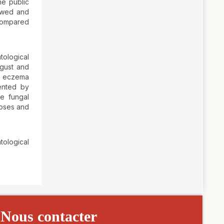
he public
iewed and
 compared
ological
ugust and
e eczema
ented by
e fungal
toses and
ological
Nous contacter