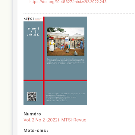
https://doi.org/10.48327/mtsi.v2i2.2022.243
##plugins.themes.novelty.article.
Numéro
Vol. 2 No 2 (2022): MTSI-Revue
Mots-clés :