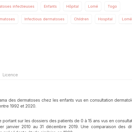
toses infectieuses
Enfants
Hôpital
Lomé
Togo
rmatoses
Infectious dermatoses
Children
Hospital
Lomé
Licence
norama des dermatoses chez les enfants vus en consultation dermato
ntre 1992 et 2020.
ive portant sur les dossiers des patients de 0 à 15 ans vus en consult
er janvier 2010 au 31 décembre 2019. Une comparaison des dif