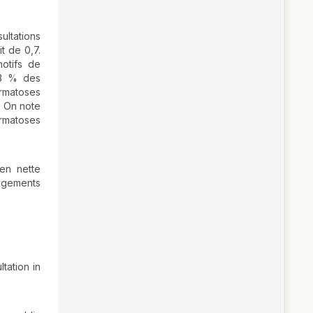
ultations
t de 0,7.
motifs de
1,3 % des
rmatoses
. On note
rmatoses
en nette
angements
tation in