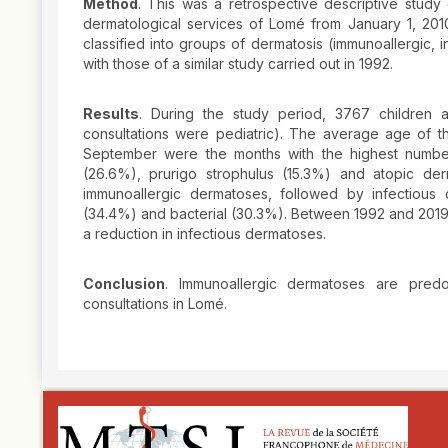
Method
. This was a retrospective descriptive study
dermatological services of Lomé from January 1, 20
classified into groups of dermatosis (immunoallergic, i
with those of a similar study carried out in 1992.
Results
. During the study period, 3767 children a
consultations were pediatric). The average age of t
September were the months with the highest number
(26.6%), prurigo strophulus (15.3%) and atopic der
immunoallergic dermatoses, followed by infectious
(34.4%) and bacterial (30.3%). Between 1992 and 2019
a reduction in infectious dermatoses.
Conclusion
. Immunoallergic dermatoses are predo
consultations in Lomé.
##plugins.themes.novelty.article.