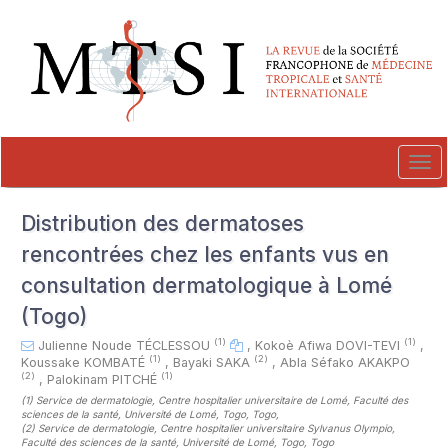
##plugins.themes.novelty.accessible_menu.label##
##plugins.themes.novelty.accessible_menu.main_navigation##
##plugins.themes.novelty.accessible_menu.main_content##
##plugins.themes.novelty.accessible_menu.sidebar##
Tog
navi
Distribution des dermatoses
rencontrées chez les enfants vus en
consultation dermatologique à Lomé
(Togo)
(1)
(1)
Julienne Noude TÉCLESSOU
,
Kokoè Afiwa DOVI-TEVI
,
(1)
(2)
Koussake KOMBATÉ
,
Bayaki SAKA
,
Abla Séfako AKAKPO
(2)
(1)
,
Palokinam PITCHÉ
(1)
Service de dermatologie, Centre hospitalier universitaire de Lomé, Faculté des
sciences de la santé, Université de Lomé, Togo, Togo
,
(2)
Service de dermatologie, Centre hospitalier universitaire Sylvanus Olympio,
Faculté des sciences de la santé, Université de Lomé, Togo, Togo