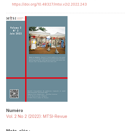
https://doi.org/10.48327/mtsi.v2i2.2022.243
##plugins.themes.novelty.article.sideb
Numéro
Vol. 2 No 2 (2022): MTSI-Revue
Mots-clés :