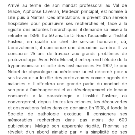
Arrivé au terme de son mandat professoral au Val de
Grâce, Alphonse Laveran, Médecin principal, est nommé à
Lille puis à Nantes. Ces affectations le privent d’un service
hospitalier pour poursuivre ses recherches et, face à la
rigidité des autorités hiérarchiques, il demande sa mise à la
retraite en 1896. Il a 50 ans. Le Dr Roux l’accueille à l’Institut
Pasteur, en qualité de chef de service honoraire, où,
bénévolement, il commence une deuxième carrière. Il va
consacrer 25 ans de travaux aux grands problèmes de
protozoologie. Avec Félix Mesnil, il entreprend l’étude de la
trypanosomiase et celle des leishmanioses. En 1907, le prix
Nobel de physiologie ou médecine lui est décerné pour «
ses travaux sur le rôle des protozoaires comme agents de
maladies ». Il affectera une grande partie du montant de
son prix à l’aménagement et au développement de locaux
consacrés à la parasitologie à l’Institut Pasteur, où
convergeront, depuis toutes les colonies, les découvertes
et observations faites dans ce domaine. En 1908, il fonde la
Société de pathologie exotique. Il consignera ses
mémorables recherches dans pas moins de 600
publications. Malgré son apparente rigidité, l’homme se
révélait d’un abord aimable par « la simplicité de ses