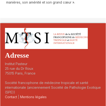
manières, son aménité et son grand cœur ».
##plugins.themes.novelty.article.detai
Adresse
Institut Pasteur
25 rue du Dr Roux
75015 Paris, France
Société francophone de médecine tropicale et santé
internationale (anciennement Société de Pathologie Exotique
(SPE))
Contact
|
Mentions légales