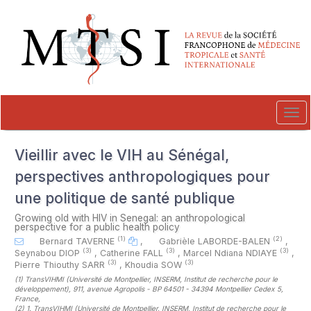
##plugins.themes.novelty.accessible_menu.label##
##plugins.themes.novelty.accessible_menu.main_navigation##
##plugins.themes.novelty.accessible_menu.main_content##
##plugins.themes.novelty.accessible_menu.sidebar##
Tog
navi
Vieillir avec le VIH au Sénégal,
perspectives anthropologiques pour
une politique de santé publique
Growing old with HIV in Senegal: an anthropological
perspective for a public health policy
(1)
(2)
Bernard TAVERNE
,
Gabrièle LABORDE-BALEN
,
(3)
(3)
(3)
Seynabou DIOP
,
Catherine FALL
,
Marcel Ndiana NDIAYE
,
(3)
(3)
Pierre Thiouthy SARR
,
Khoudia SOW
(1)
TransVIHMI (Université de Montpellier, INSERM, Institut de recherche pour le
développement), 911, avenue Agropolis - BP 64501 - 34394 Montpellier Cedex 5,
France
,
(2)
1. TransVIHMI (Université de Montpellier, INSERM, Institut de recherche pour le