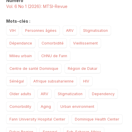
Numéro
Vol. 6 No 1 (2026): MTSI-Revue
Mots-clés :
VIH
Personnes âgées
ARV
Stigmatisation
Dépendance
Comorbidité
Vieillissement
Milieu urbain
CHNU de Fann
Centre de santé Dominique
Région de Dakar
Sénégal
Afrique subsaharienne
HIV
Older adults
ARV
Stigmatization
Dependency
Comorbidity
Aging
Urban environment
Fann University Hospital Center
Dominique Health Center
Dakar Region
Senegal
Sub-Saharan Africa