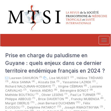
##plugins.themes.novelty.accessible_menu.label##
##plugins.themes.novelty.accessible_menu.main_navigation##
##plugins.themes.novelty.accessible_menu.main_content##
##plugins.themes.novelty.accessible_menu.sidebar##
Tog
navi
Prise en charge du paludisme en
Guyane : quels enjeux dans ce dernier
territoire endémique français en 2024 ?
(1)
(2)
Laureen DAHURON
,
Lise MUSSET
,
Hélène TRÉHARD
(3)
(4)
(5)
(2)
,
Alice SANNA
,
Aïssata DIA
,
Yassamine LAZREK
,
(1)
(6)
Richard NALDJINAN-KODBAYE
,
Virgine CÉBRIAN
,
Luisiane
(7)
(8)
(9)
CARVALHO
,
Yannick ANDRO
,
Bérengère BONOT
,
(1)
(1)
(10)
Mathilde BOUTROU
,
Olivier LESENS
,
Paul Le TURNIER
,
(1)
(9)
(6)
Philippe ABBOUD
,
Brice DAVERTON
,
Francky MUBENGA
,
(11)
(12)
Margot OBERLIS
,
Jean Bernard DUCHEMIN
,
Félix
(1)
(13)
(3)
DJOSSOU
,
Delphine PATAROT
,
Joseph RWAGITINYWA
,
(14)
(4)