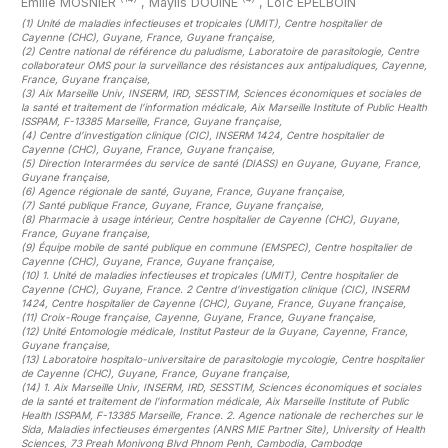
Emilie MOSNIER
,
Maylis DOUINE
,
Loïc EPELBOIN
(1)
Unité de maladies infectieuses et tropicales (UMIT), Centre hospitalier de
Cayenne (CHC), Guyane, France, Guyane française
,
(2)
Centre national de référence du paludisme, Laboratoire de parasitologie, Centre
collaborateur OMS pour la surveillance des résistances aux antipaludiques, Cayenne,
France, Guyane française
,
(3)
Aix Marseille Univ, INSERM, IRD, SESSTIM, Sciences économiques et sociales de
la santé et traitement de l’information médicale, Aix Marseille Institute of Public Health
ISSPAM, F-13385 Marseille, France, Guyane française
,
(4)
Centre d’investigation clinique (CIC), INSERM 1424, Centre hospitalier de
Cayenne (CHC), Guyane, France, Guyane française
,
(5)
Direction Interarmées du service de santé (DIASS) en Guyane, Guyane, France,
Guyane française
,
(6)
Agence régionale de santé, Guyane, France, Guyane française
,
(7)
Santé publique France, Guyane, France, Guyane française
,
(8)
Pharmacie à usage intérieur, Centre hospitalier de Cayenne (CHC), Guyane,
France, Guyane française
,
(9)
Équipe mobile de santé publique en commune (EMSPEC), Centre hospitalier de
Cayenne (CHC), Guyane, France, Guyane française
,
(10)
1. Unité de maladies infectieuses et tropicales (UMIT), Centre hospitalier de
Cayenne (CHC), Guyane, France. 2 Centre d’investigation clinique (CIC), INSERM
1424, Centre hospitalier de Cayenne (CHC), Guyane, France, Guyane française
,
(11)
Croix-Rouge française, Cayenne, Guyane, France, Guyane française
,
(12)
Unité Entomologie médicale, Institut Pasteur de la Guyane, Cayenne, France,
Guyane française
,
(13)
Laboratoire hospitalo-universitaire de parasitologie mycologie, Centre hospitalier
de Cayenne (CHC), Guyane, France, Guyane française
,
(14)
1. Aix Marseille Univ, INSERM, IRD, SESSTIM, Sciences économiques et sociales
de la santé et traitement de l’information médicale, Aix Marseille Institute of Public
Health ISSPAM, F-13385 Marseille, France. 2. Agence nationale de recherches sur le
Sida, Maladies infectieuses émergentes (ANRS MIE Partner Site), University of Health
Sciences, 73 Preah Monivong Blvd Phnom Penh, Cambodia, Cambodge