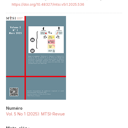
https://doi.org/10.48327/mtsi.v5i1.2025.536
##plugins.themes.novelty.article.sideb
Numéro
Vol. 5 No 1 (2025): MTSI-Revue