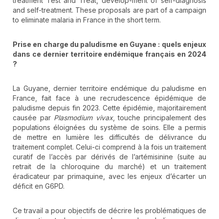
treatment Test and Treat, develop-ment of self-diagnosis
and self-treatment. These proposals are part of a campaign
to eliminate malaria in France in the short term.
Prise en charge du paludisme en Guyane
: quels enjeux
dans ce dernier territoire end
émique fran
çais en 2024
?
La Guyane, dernier territoire endémique du paludisme en
France, fait face à une recrudescence épidémique de
paludisme depuis fin 2023. Cette épidémie, majoritairement
causée par
Plasmodium vivax
, touche principalement des
populations éloignées du système de soins. Elle a permis
de mettre en lumière les difficultés de délivrance du
traitement complet. Celui-ci comprend à la fois un traitement
curatif de l’accès par dérivés de l’artémisinine (suite au
retrait de la chloroquine du marché) et un traitement
éradicateur par primaquine, avec les enjeux d’écarter un
déficit en G6PD.
Ce travail a pour objectifs de décrire les problématiques de