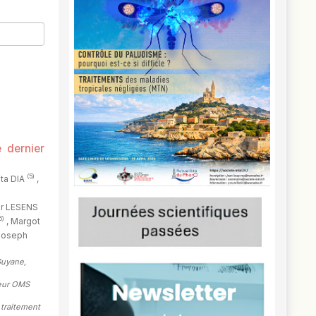
 dernier
(5)
ata DIA
,
er LESENS
6)
, Margot
Joseph
Guyane,
teur OMS
 traitement