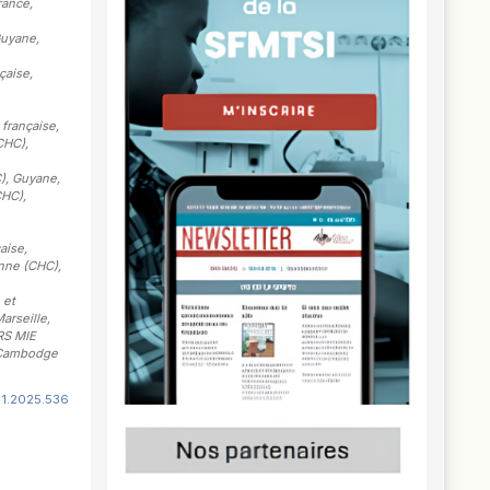
rance,
Guyane,
çaise
,
 française
,
CHC),
C), Guyane,
CHC),
aise
,
enne (CHC),
 et
arseille,
RS MIE
, Cambodge
i1.2025.536