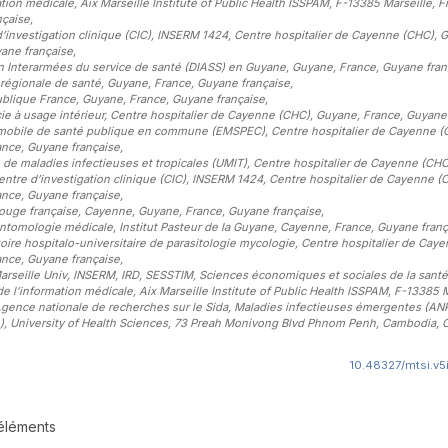
ation médicale, Aix Marseille Institute of Public Health ISSPAM, F-13385 Marseille, F
nçaise
,
’investigation clinique (CIC), INSERM 1424, Centre hospitalier de Cayenne (CHC), 
ane française
,
n Interarmées du service de santé (DIASS) en Guyane, Guyane, France, Guyane fran
régionale de santé, Guyane, France, Guyane française
,
blique France, Guyane, France, Guyane française
,
e à usage intérieur, Centre hospitalier de Cayenne (CHC), Guyane, France, Guyane
mobile de santé publique en commune (EMSPEC), Centre hospitalier de Cayenne (
nce, Guyane française
,
é de maladies infectieuses et tropicales (UMIT), Centre hospitalier de Cayenne (CH
entre d’investigation clinique (CIC), INSERM 1424, Centre hospitalier de Cayenne (
nce, Guyane française
,
ouge française, Cayenne, Guyane, France, Guyane française
,
ntomologie médicale, Institut Pasteur de la Guyane, Cayenne, France, Guyane franç
oire hospitalo-universitaire de parasitologie mycologie, Centre hospitalier de Cay
nce, Guyane française
,
Marseille Univ, INSERM, IRD, SESSTIM, Sciences économiques et sociales de la santé
de l’information médicale, Aix Marseille Institute of Public Health ISSPAM, F-13385 M
Agence nationale de recherches sur le Sida, Maladies infectieuses émergentes (AN
e), University of Health Sciences, 73 Preah Monivong Blvd Phnom Penh, Cambodia
10.48327/mtsi.v5
 éléments