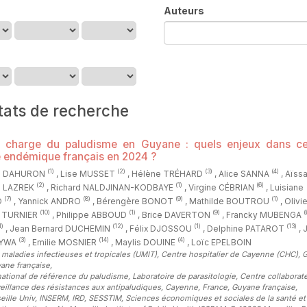
Auteurs
tats de recherche
n charge du paludisme en Guyane : quels enjeux dans ce
re endémique français en 2024 ?
(1)
(2)
(3)
(4)
n DAHURON
, Lise MUSSET
, Hélène TRÉHARD
, Alice SANNA
, Aïss
(2)
(1)
(6)
e LAZREK
, Richard NALDJINAN-KODBAYE
, Virgine CÉBRIAN
, Luisiane
(7)
(8)
(9)
(1)
O
, Yannick ANDRO
, Bérengère BONOT
, Mathilde BOUTROU
, Olivi
(10)
(1)
(9)
(
e TURNIER
, Philippe ABBOUD
, Brice DAVERTON
, Francky MUBENGA
1)
(12)
(1)
(13)
, Jean Bernard DUCHEMIN
, Félix DJOSSOU
, Delphine PATAROT
, 
(3)
(14)
(4)
NYWA
, Emilie MOSNIER
, Maylis DOUINE
, Loïc EPELBOIN
 maladies infectieuses et tropicales (UMIT), Centre hospitalier de Cayenne (CHC), 
ane française
,
ational de référence du paludisme, Laboratoire de parasitologie, Centre collabora
veillance des résistances aux antipaludiques, Cayenne, France, Guyane française
,
eille Univ, INSERM, IRD, SESSTIM, Sciences économiques et sociales de la santé et