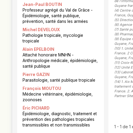
de l’inform
Jean-Paul BOUTIN
Guyane fra
Professeur agrégé du Val de Grâce -
(4)
Centre d
France, Guy
Épidémiologie, santé publique,
(5)
Directio
prévention, santé dans les armées
(6)
Agence 
Michel DEVELOUX
(7)
Santé pu
(8)
Pharmaci
Pathologie tropicale, mycologie
(9)
Équipe 
tropicale
Guyane, Fra
(10)
1. Unit
Alain EPELBOIN
France. 2 C
Attaché honoraire MNHN -
Guyane, Fra
Anthropologie médicale, épidémiologie,
(11)
Croix-R
santé publique
(12)
Unité E
(13)
Laborat
Pierre GAZIN
Guyane, Fra
Parasitologie, santé publique tropicale
(14)
1. Aix 
traitement 
François MOUTOU
France. 2. 
Médecine vétérinaire, épidémiologie,
Partner Sit
zoonoses
Éric PICHARD
Épidémiologie, diagnostic, traitement et
prévention des pathologies tropicales
transmissibles et non transmissibles
1 - 1 de 1