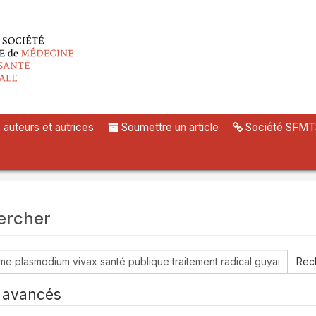
uteurs et autrices
Soumettre un article
Société SFMT
ercher
her
s avancés
nt