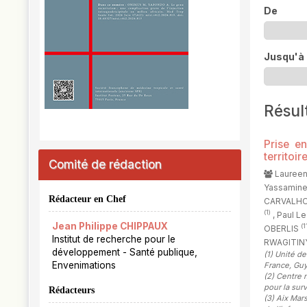
De
Jusqu'à
Résul
Prise e
territoi
Comité de rédaction
Lauree
Yassamin
Rédacteur en Chef
CARVALH
(1)
, Paul L
Jean Philippe CHIPPAUX
(1
OBERLIS
Institut de recherche pour le
RWAGITI
développement - Santé publique,
(1)
Unité de
Envenimations
France, Guy
(2)
Centre n
pour la sur
Rédacteurs
(3)
Aix Mars