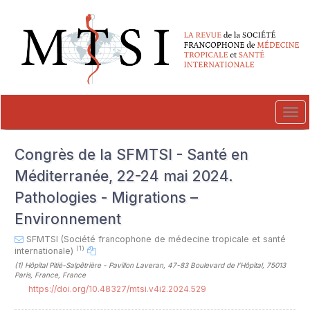
##plugins.themes.novelty.accessible_menu.label##
##plugins.themes.novelty.accessible_menu.main_navigation##
##plugins.themes.novelty.accessible_menu.main_content##
##plugins.themes.novelty.accessible_menu.sidebar##
Tog
navi
Congrès de la SFMTSI - Santé en
Méditerranée, 22-24 mai 2024.
Pathologies - Migrations –
Environnement
SFMTSI (Société francophone de médecine tropicale et santé
(1)
internationale)
(1)
Hôpital Pitié-Salpêtrière - Pavillon Laveran, 47-83 Boulevard de l’Hôpital, 75013
Paris, France, France
https://doi.org/10.48327/mtsi.v4i2.2024.529