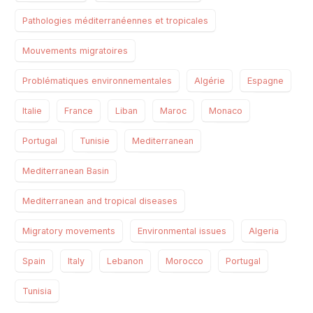
Pathologies méditerranéennes et tropicales
Mouvements migratoires
Problématiques environnementales
Algérie
Espagne
Italie
France
Liban
Maroc
Monaco
Portugal
Tunisie
Mediterranean
Mediterranean Basin
Mediterranean and tropical diseases
Migratory movements
Environmental issues
Algeria
Spain
Italy
Lebanon
Morocco
Portugal
Tunisia