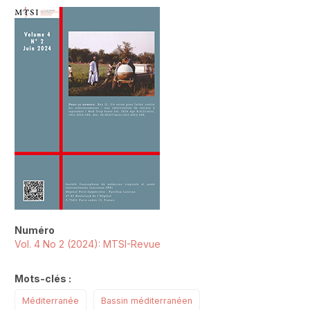
##plugins.themes.novelty.article.sideb
Numéro
Vol. 4 No 2 (2024): MTSI-Revue
Mots-clés :
Méditerranée
Bassin méditerranéen