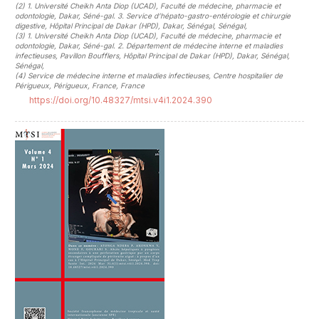
(2)
1. Université Cheikh Anta Diop (UCAD), Faculté de médecine, pharmacie et
odontologie, Dakar, Séné-gal. 3. Service d’hépato-gastro-entérologie et chirurgie
digestive, Hôpital Principal de Dakar (HPD), Dakar, Sénégal, Sénégal
,
(3)
1. Université Cheikh Anta Diop (UCAD), Faculté de médecine, pharmacie et
odontologie, Dakar, Séné-gal. 2. Département de médecine interne et maladies
infectieuses, Pavillon Boufflers, Hôpital Principal de Dakar (HPD), Dakar, Sénégal,
Sénégal
,
(4)
Service de médecine interne et maladies infectieuses, Centre hospitalier de
Périgueux, Périgueux, France, France
https://doi.org/10.48327/mtsi.v4i1.2024.390
##plugins.themes.novelty.article.sideb