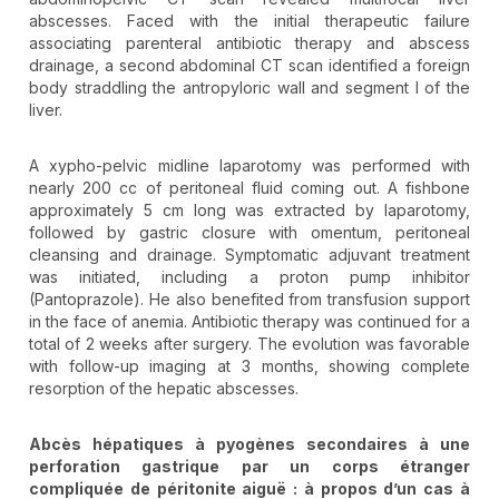
abscesses. Faced with the initial therapeutic failure
associating parenteral antibiotic therapy and abscess
drainage, a second abdominal CT scan identified a foreign
body straddling the antropyloric wall and segment I of the
liver.
A xypho-pelvic midline laparotomy was performed with
nearly 200 cc of peritoneal fluid coming out. A fishbone
approximately 5 cm long was extracted by laparotomy,
followed by gastric closure with omentum, peritoneal
cleansing and drainage. Symptomatic adjuvant treatment
was initiated, including a proton pump inhibitor
(Pantoprazole). He also benefited from transfusion support
in the face of anemia. Antibiotic therapy was continued for a
total of 2 weeks after surgery. The evolution was favorable
with follow-up imaging at 3 months, showing complete
resorption of the hepatic abscesses.
Abcès hépatiques à pyogènes secondaires à une
perforation gastrique par un corps étranger
compliquée de péritonite aiguë : à propos d’un cas à