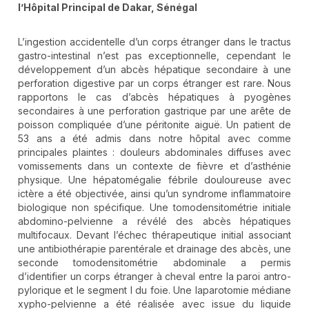
l’Hôpital Principal de Dakar, Sénégal
L’ingestion accidentelle d’un corps étranger dans le tractus
gastro-intestinal n’est pas exceptionnelle, cependant le
développement d’un abcès hépatique secondaire à une
perforation digestive par un corps étranger est rare. Nous
rapportons le cas d’abcès hépatiques à pyogènes
secondaires à une perforation gastrique par une arête de
poisson compliquée d’une péritonite aiguë. Un patient de
53 ans a été admis dans notre hôpital avec comme
principales plaintes : douleurs abdominales diffuses avec
vomissements dans un contexte de fièvre et d’asthénie
physique. Une hépatomégalie fébrile douloureuse avec
ictère a été objectivée, ainsi qu’un syndrome inflammatoire
biologique non spécifique. Une tomodensitométrie initiale
abdomino-pelvienne a révélé des abcès hépatiques
multifocaux. Devant l’échec thérapeutique initial associant
une antibiothérapie parentérale et drainage des abcès, une
seconde tomodensitométrie abdominale a permis
d’identifier un corps étranger à cheval entre la paroi antro-
pylorique et le segment I du foie. Une laparotomie médiane
xypho-pelvienne a été réalisée avec issue du liquide