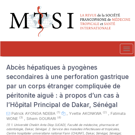
##plugins.themes.novelty.accessible_menu.label##
##plugins.themes.novelty.accessible_menu.main_navigation##
##plugins.themes.novelty.accessible_menu.main_content##
##plugins.themes.novelty.accessible_menu.sidebar##
Tog
navi
Abcès hépatiques à pyogènes
secondaires à une perforation gastrique
par un corps étranger compliquée de
péritonite aiguë : à propos d’un cas à
l’Hôpital Principal de Dakar, Sénégal
(1)
(2)
Patrick AYONGA NDEBA
,
Yvette AKONKWA
,
Fatimata
(3)
(4)
WONE
,
Sihem GOURARI
(1)
1. Université Cheikh Anta Diop (UCAD), Faculté de médecine, pharmacie et
odontologie, Dakar, Sénégal. 2. Service des maladies infectieuses et tropicales,
Centre hospitalier universitaire national Fann (CHUNF), Dakar, Sénégal, Sénégal
,