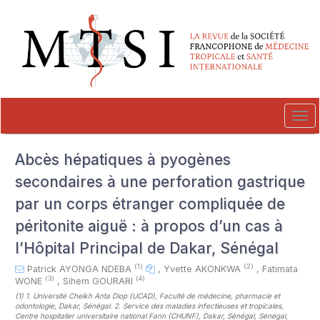
##plugins.themes.novelty.accessible_menu.label##
##plugins.themes.novelty.accessible_menu.main_navigation##
##plugins.themes.novelty.accessible_menu.main_content##
##plugins.themes.novelty.accessible_menu.sidebar##
Tog
navi
Abcès hépatiques à pyogènes
secondaires à une perforation gastrique
par un corps étranger compliquée de
péritonite aiguë : à propos d’un cas à
l’Hôpital Principal de Dakar, Sénégal
(1)
(2)
Patrick AYONGA NDEBA
,
Yvette AKONKWA
,
Fatimata
(3)
(4)
WONE
,
Sihem GOURARI
(1)
1. Université Cheikh Anta Diop (UCAD), Faculté de médecine, pharmacie et
odontologie, Dakar, Sénégal. 2. Service des maladies infectieuses et tropicales,
Centre hospitalier universitaire national Fann (CHUNF), Dakar, Sénégal, Sénégal
,