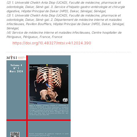
(2)
1. Université Cheikh Anta Diop (UCAD), Faculté de médecine, pharmacie et
odontologie, Dakar, Séné-gal. 3. Service d’hépato-gastro-entérologie et chirurgie
digestive, Hôpital Principal de Dakar (HPD), Dakar, Sénégal, Sénégal
,
(3)
1. Université Cheikh Anta Diop (UCAD), Faculté de médecine, pharmacie et
odontologie, Dakar, Séné-gal. 2. Département de médecine interne et maladies
infectieuses, Pavillon Boufflers, Hôpital Principal de Dakar (HPD), Dakar, Sénégal,
Sénégal
,
(4)
Service de médecine interne et maladies infectieuses, Centre hospitalier de
Périgueux, Périgueux, France, France
https://doi.org/10.48327/mtsi.v4i1.2024.390
##plugins.themes.novelty.article.sideb