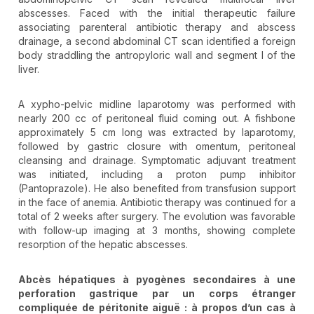
abscesses. Faced with the initial therapeutic failure
associating parenteral antibiotic therapy and abscess
drainage, a second abdominal CT scan identified a foreign
body straddling the antropyloric wall and segment I of the
liver.
A xypho-pelvic midline laparotomy was performed with
nearly 200 cc of peritoneal fluid coming out. A fishbone
approximately 5 cm long was extracted by laparotomy,
followed by gastric closure with omentum, peritoneal
cleansing and drainage. Symptomatic adjuvant treatment
was initiated, including a proton pump inhibitor
(Pantoprazole). He also benefited from transfusion support
in the face of anemia. Antibiotic therapy was continued for a
total of 2 weeks after surgery. The evolution was favorable
with follow-up imaging at 3 months, showing complete
resorption of the hepatic abscesses.
Abcès hépatiques à pyogènes secondaires à une
perforation gastrique par un corps étranger
compliquée de péritonite aiguë : à propos d’un cas à