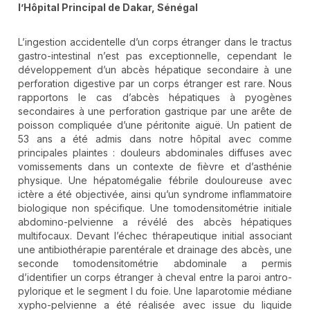
l’Hôpital Principal de Dakar, Sénégal
L’ingestion accidentelle d’un corps étranger dans le tractus
gastro-intestinal n’est pas exceptionnelle, cependant le
développement d’un abcès hépatique secondaire à une
perforation digestive par un corps étranger est rare. Nous
rapportons le cas d’abcès hépatiques à pyogènes
secondaires à une perforation gastrique par une arête de
poisson compliquée d’une péritonite aiguë. Un patient de
53 ans a été admis dans notre hôpital avec comme
principales plaintes : douleurs abdominales diffuses avec
vomissements dans un contexte de fièvre et d’asthénie
physique. Une hépatomégalie fébrile douloureuse avec
ictère a été objectivée, ainsi qu’un syndrome inflammatoire
biologique non spécifique. Une tomodensitométrie initiale
abdomino-pelvienne a révélé des abcès hépatiques
multifocaux. Devant l’échec thérapeutique initial associant
une antibiothérapie parentérale et drainage des abcès, une
seconde tomodensitométrie abdominale a permis
d’identifier un corps étranger à cheval entre la paroi antro-
pylorique et le segment I du foie. Une laparotomie médiane
xypho-pelvienne a été réalisée avec issue du liquide