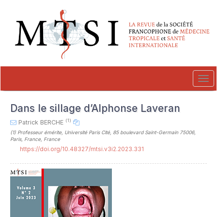
##plugins.themes.novelty.accessible_menu.label##
##plugins.themes.novelty.accessible_menu.main_navigation##
##plugins.themes.novelty.accessible_menu.main_content##
##plugins.themes.novelty.accessible_menu.sidebar##
Tog
navi
Dans le sillage d’Alphonse Laveran
(1)
Patrick BERCHE
(1)
Professeur émérite, Université Paris Cité, 85 boulevard Saint-Germain 75006,
Paris, France, France
https://doi.org/10.48327/mtsi.v3i2.2023.331
##plugins.themes.novelty.article.sideb