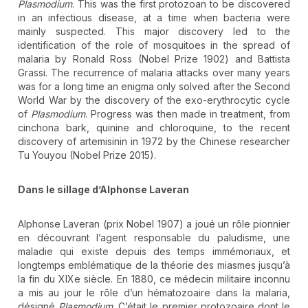
Plasmodium
. This was the first protozoan to be discovered
in an infectious disease, at a time when bacteria were
mainly suspected. This major discovery led to the
identification of the role of mosquitoes in the spread of
malaria by Ronald Ross (Nobel Prize 1902) and Battista
Grassi. The recurrence of malaria attacks over many years
was for a long time an enigma only solved after the Second
World War by the discovery of the exo-erythrocytic cycle
of
Plasmodium
. Progress was then made in treatment, from
cinchona bark, quinine and chloroquine, to the recent
discovery of artemisinin in 1972 by the Chinese researcher
Tu Youyou (Nobel Prize 2015).
Dans le sillage d’Alphonse Laveran
Alphonse Laveran (prix Nobel 1907) a joué un rôle pionnier
en découvrant l’agent responsable du paludisme, une
maladie qui existe depuis des temps immémoriaux, et
longtemps emblématique de la théorie des miasmes jusqu’à
la fin du XIXe siècle. En 1880, ce médecin militaire inconnu
a mis au jour le rôle d’un hématozoaire dans la malaria,
désigné
Plasmodium
. C’était le premier protozoaire dont le