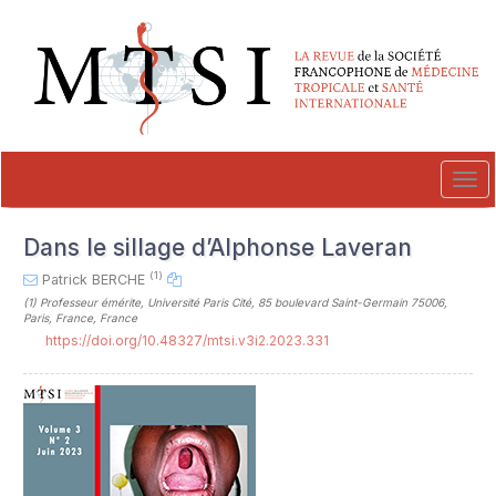
##plugins.themes.novelty.accessible_menu.label##
##plugins.themes.novelty.accessible_menu.main_navigation##
##plugins.themes.novelty.accessible_menu.main_content##
##plugins.themes.novelty.accessible_menu.sidebar##
Tog
navi
Dans le sillage d’Alphonse Laveran
(1)
Patrick BERCHE
(1)
Professeur émérite, Université Paris Cité, 85 boulevard Saint-Germain 75006,
Paris, France, France
https://doi.org/10.48327/mtsi.v3i2.2023.331
##plugins.themes.novelty.article.sideb