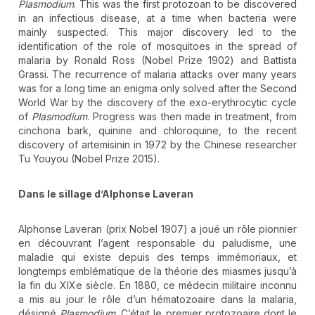
Plasmodium
. This was the first protozoan to be discovered
in an infectious disease, at a time when bacteria were
mainly suspected. This major discovery led to the
identification of the role of mosquitoes in the spread of
malaria by Ronald Ross (Nobel Prize 1902) and Battista
Grassi. The recurrence of malaria attacks over many years
was for a long time an enigma only solved after the Second
World War by the discovery of the exo-erythrocytic cycle
of
Plasmodium
. Progress was then made in treatment, from
cinchona bark, quinine and chloroquine, to the recent
discovery of artemisinin in 1972 by the Chinese researcher
Tu Youyou (Nobel Prize 2015).
Dans le sillage d’Alphonse Laveran
Alphonse Laveran (prix Nobel 1907) a joué un rôle pionnier
en découvrant l’agent responsable du paludisme, une
maladie qui existe depuis des temps immémoriaux, et
longtemps emblématique de la théorie des miasmes jusqu’à
la fin du XIXe siècle. En 1880, ce médecin militaire inconnu
a mis au jour le rôle d’un hématozoaire dans la malaria,
désigné
Plasmodium
. C’était le premier protozoaire dont le