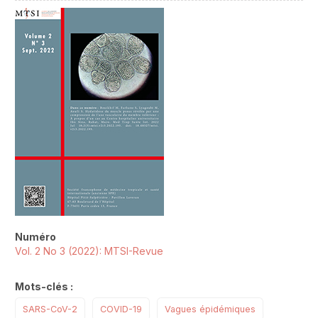
##plugins.themes.novelty.article.sideb
Numéro
Vol. 2 No 3 (2022): MTSI-Revue
Mots-clés :
SARS-CoV-2
COVID-19
Vagues épidémiques