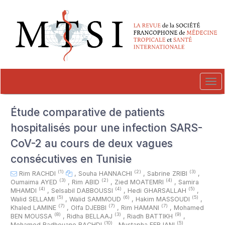
##plugins.themes.novelty.accessible_menu.label##
##plugins.themes.novelty.accessible_menu.main_navigation##
##plugins.themes.novelty.accessible_menu.main_content##
##plugins.themes.novelty.accessible_menu.sidebar##
Tog
navi
Étude comparative de patients
hospitalisés pour une infection SARS-
CoV-2 au cours de deux vagues
consécutives en Tunisie
(1)
(2)
(3)
Rim RACHDI
,
Souha HANNACHI
,
Sabrine ZRIBI
,
(3)
(2)
(4)
Oumaima AYED
,
Rim ABID
,
Zied MOATEMRI
,
Samira
(4)
(4)
(5)
MHAMDI
,
Selsabil DABBOUSSI
,
Hedi GHARSALLAH
,
(5)
(6)
(5)
Walid SELLAMI
,
Walid SAMMOUD
,
Hakim MASSOUDI
,
(7)
(7)
(7)
Khaled LAMINE
,
Olfa DJEBBI
,
Rim HAMANI
,
Mohamed
(8)
(3)
(9)
BEN MOUSSA
,
Ridha BELLAAJ
,
Riadh BATTIKH
,
(10)
(5)
Mohamed Radhouane RACHDI
,
Mustapha FERJANI