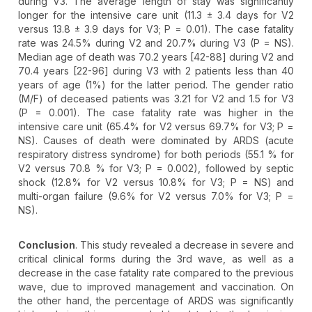
during V3. The average length of stay was significantly
longer for the intensive care unit (11.3 ± 3.4 days for V2
versus 13.8 ± 3.9 days for V3; P = 0.01). The case fatality
rate was 24.5% during V2 and 20.7% during V3 (P = NS).
Median age of death was 70.2 years [42-88] during V2 and
70.4 years [22-96] during V3 with 2 patients less than 40
years of age (1%) for the latter period. The gender ratio
(M/F) of deceased patients was 3.21 for V2 and 1.5 for V3
(P = 0.001). The case fatality rate was higher in the
intensive care unit (65.4% for V2 versus 69.7% for V3; P =
NS). Causes of death were dominated by ARDS (acute
respiratory distress syndrome) for both periods (55.1 % for
V2 versus 70.8 % for V3; P = 0.002), followed by septic
shock (12.8% for V2 versus 10.8% for V3; P = NS) and
multi-organ failure (9.6% for V2 versus 7.0% for V3; P =
NS).
Conclusion
. This study revealed a decrease in severe and
critical clinical forms during the 3rd wave, as well as a
decrease in the case fatality rate compared to the previous
wave, due to improved management and vaccination. On
the other hand, the percentage of ARDS was significantly