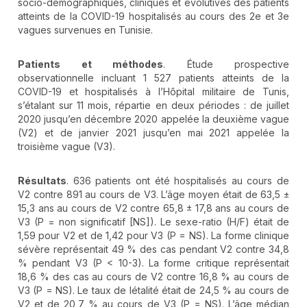
socio-démographiques, cliniques et évolutives des patients
atteints de la COVID-19 hospitalisés au cours des 2e et 3e
vagues survenues en Tunisie.
Patients et méthodes
. Étude prospective
observationnelle incluant 1 527 patients atteints de la
COVID-19 et hospitalisés à l’Hôpital militaire de Tunis,
s’étalant sur 11 mois, répartie en deux périodes : de juillet
2020 jusqu’en décembre 2020 appelée la deuxième vague
(V2) et de janvier 2021 jusqu’en mai 2021 appelée la
troisième vague (V3).
Résultats
. 636 patients ont été hospitalisés au cours de
V2 contre 891 au cours de V3. L’âge moyen était de 63,5 ±
15,3 ans au cours de V2 contre 65,8 ± 17,8 ans au cours de
V3 (P = non significatif [NS]). Le sexe-ratio (H/F) était de
1,59 pour V2 et de 1,42 pour V3 (P = NS). La forme clinique
sévère représentait 49 % des cas pendant V2 contre 34,8
% pendant V3 (P < 10-3). La forme critique représentait
18,6 % des cas au cours de V2 contre 16,8 % au cours de
V3 (P = NS). Le taux de létalité était de 24,5 % au cours de
V2 et de 20,7 % au cours de V3 (P = NS). L’âge médian