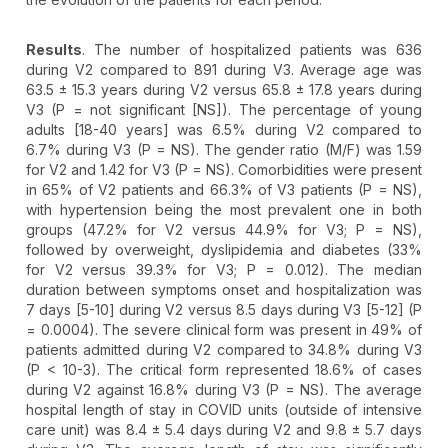
Results
. The number of hospitalized patients was 636
during V2 compared to 891 during V3. Average age was
63.5 ± 15.3 years during V2 versus 65.8 ± 17.8 years during
V3 (P = not significant [NS]). The percentage of young
adults [18-40 years] was 6.5% during V2 compared to
6.7% during V3 (P = NS). The gender ratio (M/F) was 1.59
for V2 and 1.42 for V3 (P = NS). Comorbidities were present
in 65% of V2 patients and 66.3% of V3 patients (P = NS),
with hypertension being the most prevalent one in both
groups (47.2% for V2 versus 44.9% for V3; P = NS),
followed by overweight, dyslipidemia and diabetes (33%
for V2 versus 39.3% for V3; P = 0.012). The median
duration between symptoms onset and hospitalization was
7 days [5-10] during V2 versus 8.5 days during V3 [5-12] (P
= 0.0004). The severe clinical form was present in 49% of
patients admitted during V2 compared to 34.8% during V3
(P < 10-3). The critical form represented 18.6% of cases
during V2 against 16.8% during V3 (P = NS). The average
hospital length of stay in COVID units (outside of intensive
care unit) was 8.4 ± 5.4 days during V2 and 9.8 ± 5.7 days