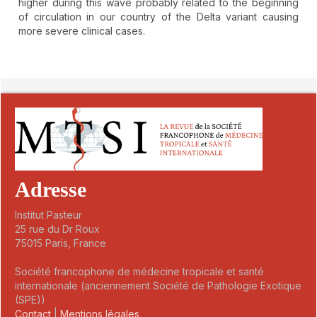
higher during this wave probably related to the beginning
of circulation in our country of the Delta variant causing
more severe clinical cases.
##plugins.themes.novelty.article.detai
Adresse
Institut Pasteur
25 rue du Dr Roux
75015 Paris, France
Société francophone de médecine tropicale et santé
internationale (anciennement Société de Pathologie Exotique
(SPE))
Contact
|
Mentions légales