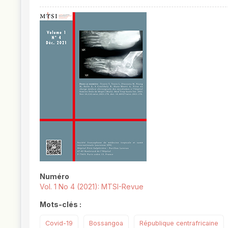
##plugins.themes.novelty.article.
Numéro
Vol. 1 No 4 (2021): MTSI-Revue
Mots-clés :
Covid-19
Bossangoa
République centrafricaine