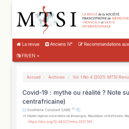
##plugins.themes.novelty.accessible_menu.label##
##plugins.themes.novelty.accessible_menu.main_navigation##
##plugins.themes.novelty.accessible_menu.main_content##
##plugins.themes.novelty.accessible_menu.sidebar##
La revue
Anciens N°
Recommandations aux a
FR/EN
Accueil
Archives
Vol. 1 No 4 (2021): MTSI-Rev
Covid-19 : mythe ou réalité ? Note s
centrafricaine)
(1)
Sosthène Constant SABE
(1)
Hôpital régional universitaire de Bossangoa, République centrafricaine, Ré
https://doi.org/10.48327/mtsi.2021.165