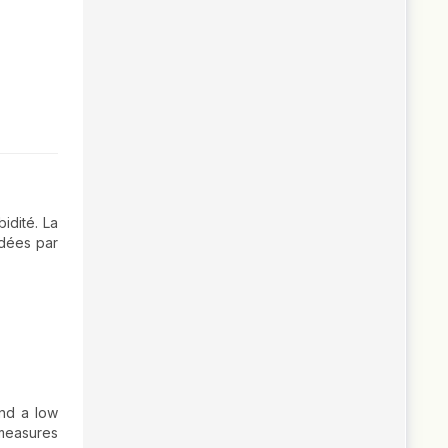
idité. La
idées par
and a low
 measures