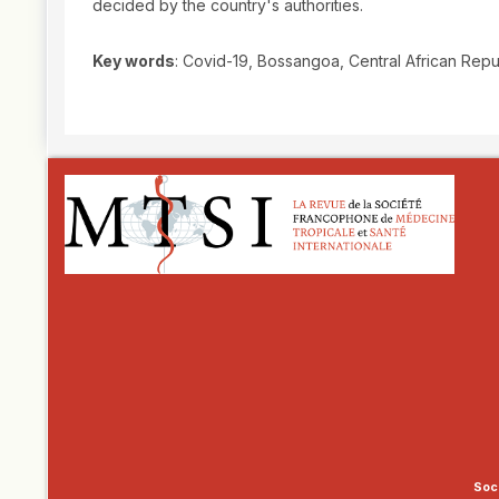
decided by the country's authorities.
Key words
: Covid-19, Bossangoa, Central African Repu
##plugins.themes.novelty.article.
Soci