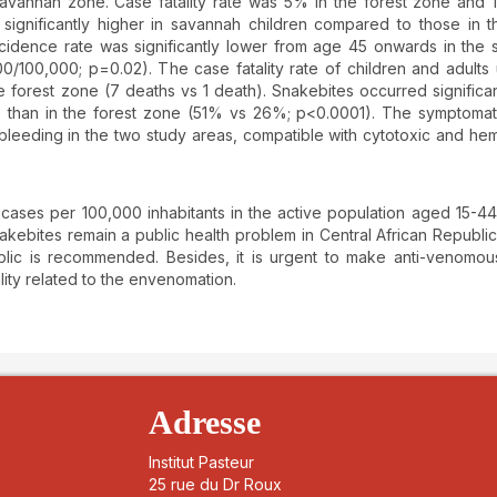
savannah zone. Case fatality rate was 5% in the forest zone and 
ignificantly higher in savannah children compared to those in t
incidence rate was significantly lower from age 45 onwards in the
0/100,000; p=0.02). The case fatality rate of children and adults
e forest zone (7 deaths vs 1 death). Snakebites occurred significa
one than in the forest zone (51% vs 26%; p<0.0001). The symptoma
bleeding in the two study areas, compatible with cytotoxic and he
 cases per 100,000 inhabitants in the active population aged 15-44
kebites remain a public health problem in Central African Republic
public is recommended. Besides, it is urgent to make anti-venomo
ality related to the envenomation.
details##
Adresse
Institut Pasteur
25 rue du Dr Roux