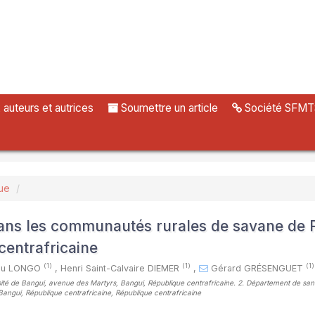
uteurs et autrices
Soumettre un article
Société SFMT
ue
dans les communautés rurales de savane de
centrafricaine
(1)
(1)
(1)
ieu LONGO
,
Henri Saint-Calvaire DIEMER
,
Gérard GRÉSENGUET
rsité de Bangui, avenue des Martyrs, Bangui, République centrafricaine. 2. Département de san
Bangui, République centrafricaine, République centrafricaine