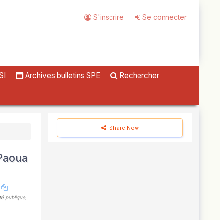
S'inscrire
Se connecter
SI
Archives bulletins SPE
Rechercher
Share Now
 Paoua
té publique,