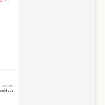
aoua
e serpent
épublique