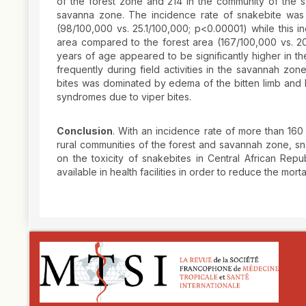
of the forest zone and 214 in the community of the 
savanna zone. The incidence rate of snakebite was s
(98/100,000 vs. 25.1/100,000; p<0.00001) while this 
area compared to the forest area (167/100,000 vs. 20
years of age appeared to be significantly higher in th
frequently during field activities in the savannah z
bites was dominated by edema of the bitten limb and 
syndromes due to viper bites.
Conclusion
. With an incidence rate of more than 160
rural communities of the forest and savannah zone, sna
on the toxicity of snakebites in Central African Re
available in health facilities in order to reduce the mort
##plugins.themes.novelty.article.