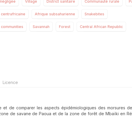
 négligée
Village
District sanitaire
Communauté rurale
P
centrafricaine
Afrique subsaharienne
Snakebites
l communities
Savannah
Forest
Central African Republic
Licence
rire et de comparer les aspects épidémiologiques des morsures d
 la zone de savane de Paoua et de la zone de forêt de Mbaïki en R