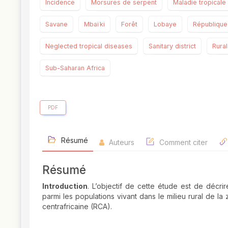
Incidence
Morsures de serpent
Maladie tropicale
Savane
Mbaïki
Forêt
Lobaye
République 
Neglected tropical diseases
Sanitary district
Rura
Sub-Saharan Africa
PDF
Résumé
Auteurs
Comment citer
Résumé
Introduction
. L’objectif de cette étude est de déc
parmi les populations vivant dans le milieu rural de
centrafricaine (RCA).