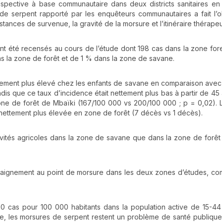
prospective à base communautaire dans deux districts sanitaires e
e serpent rapporté par les enquêteurs communautaires a fait l’o
stances de survenue, la gravité de la morsure et l’itinéraire thérape
ont été recensés au cours de l’étude dont 198 cas dans la zone fore
ans la zone de forêt et de 1 % dans la zone de savane.
ttement plus élevé chez les enfants de savane en comparaison ave
ndis que ce taux d’incidence était nettement plus bas à partir de 45
e de forêt de Mbaïki (167/100 000 vs 200/100 000 ; p = 0,02). La
 nettement plus élevée en zone de forêt (7 décès vs 1 décès).
vités agricoles dans la zone de savane que dans la zone de forêt
saignement au point de morsure dans les deux zones d’études, co
60 cas pour 100 000 habitants dans la population active de 15-4
e, les morsures de serpent restent un problème de santé publiqu