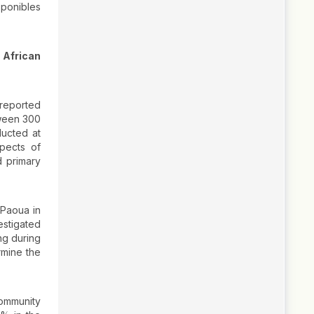
sponibles
 African
 reported
tween 300
ucted at
spects of
d primary
 Paoua in
estigated
ng during
rmine the
community