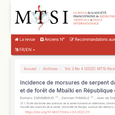
##plugins.themes.novelty.accessible_menu.label##
##plugins.themes.novelty.accessible_menu.main_navigation##
##plugins.themes.novelty.accessible_menu.main_content##
##plugins.themes.novelty.accessible_menu.sidebar##
La revue
Anciens N°
Recommandations aux a
FR/EN
Accueil
Archives
Vol. 2 No 4 (2022): MTSI-Rev
Incidence de morsures de serpent 
et de forêt de Mbaïki en République 
(1)
(1)
Romaric ZARAMBAUD
,
Germain PIAMALE
,
Jean de D
(1)
1. École doctorale des sciences de la santé humaine et vétérinaire, Unive
Faculté des sciences de la santé, Université de Bangui, avenue des Martyrs, 
https://doi.org/10.48327/mtsi.v2i4.2022.211