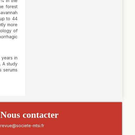
1% in the
he forest
 savannah
 up to 44
ntly more
tology of
morrhagic
 years in
. A study
us serums
Nous contacter
revue@societe-mtsi.fr