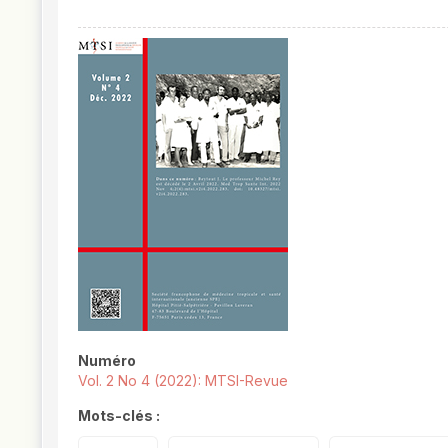
##plugins.themes.novelty.article.
Numéro
Vol. 2 No 4 (2022): MTSI-Revue
Mots-clés :