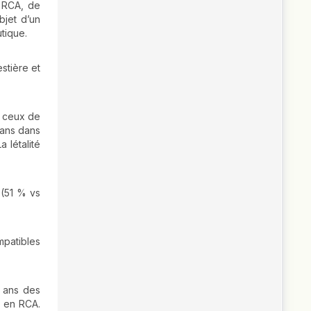
n RCA, de
bjet d’un
utique.
stière et
c ceux de
 ans dans
 létalité
 (51 % vs
mpatibles
4 ans des
e en RCA.