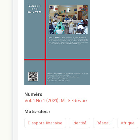
Numéro
Vol. 1 No 1 (2021): MTSI-Revue
Mots-clés :
Diaspora libanaise
Identité
Réseau
Afrique