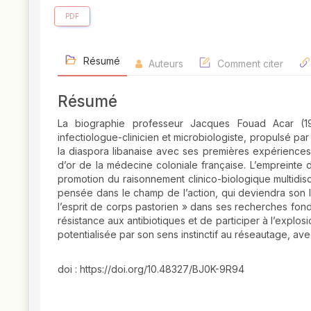
PDF
Résumé
Auteurs
Comment citer
Résumé
La biographie professeur Jacques Fouad Acar (193
infectiologue-clinicien et microbiologiste, propulsé pa
la diaspora libanaise avec ses premières expériences
d’or de la médecine coloniale française. L’empreinte
promotion du raisonnement clinico-biologique multidisc
pensée dans le champ de l’action, qui deviendra son lei
l’esprit de corps pastorien » dans ses recherches fond
résistance aux antibiotiques et de participer à l’explos
potentialisée par son sens instinctif au réseautage, ave
doi : https://doi.org/10.48327/BJ0K-9R94
##plugins.themes.novelty.article.