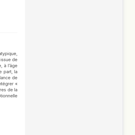
typique,
 issue de
, à l’âge
 part, la
ndance de
ntégrer «
res de la
tionnelle