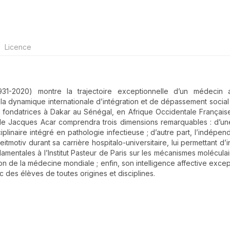
Licence
1-2020) montre la trajectoire exceptionnelle d’un médecin a
r la dynamique internationale d’intégration et de dépassement social
 fondatrices à Dakar au Sénégal, en Afrique Occidentale Française
 de Jacques Acar comprendra trois dimensions remarquables : d’une
iplinaire intégré en pathologie infectieuse ; d’autre part, l’indépe
tmotiv durant sa carrière hospitalo-universitaire, lui permettant d’i
amentales à l’Institut Pasteur de Paris sur les mécanismes moléculai
ion de la médecine mondiale ; enfin, son intelligence affective excep
c des élèves de toutes origines et disciplines.
details##