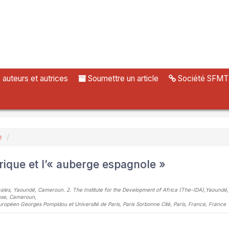
uteurs et autrices
Soumettre un article
Société SFMT
e
rique et l’« auberge espagnole »
icales, Yaoundé, Cameroun. 2. The Institute for the Development of Africa (The-IDA),Yaound
isse, Cameroun
,
uropéen Georges Pompidou et Université de Paris, Paris Sorbonne Cité, Paris, France, France
sidebar##