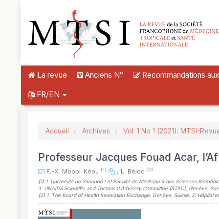
##plugins.themes.novelty.accessible_menu.label##
##plugins.themes.novelty.accessible_menu.main_navigation##
##plugins.themes.novelty.accessible_menu.main_content##
##plugins.themes.novelty.accessible_menu.sidebar##
La revue
Anciens N°
Recommandations aux a
FR/EN
Accueil
Archives
Vol. 1 No 1 (2021): MTSI-Revu
Professeur Jacques Fouad Acar, l’Af
(1)
(2)
F.-X. Mbopi-Kéou
,
L. Bélec
(1)
1. Université de Yaoundé I et Faculté de Médicine & des Sciences Bioméd
3. UNAIDS Scientific and Technical Advisory Committee (STAC), Genève, Su
(2)
1. The Board of Health Innovation Exchange, Genève, Suisse. 2. Hôpital e
##plugins.themes.novelty.article.