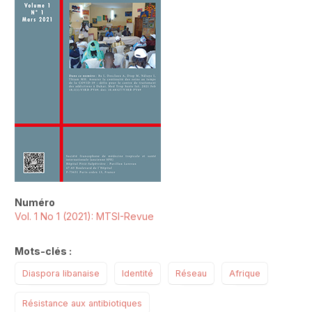
Numéro
Vol. 1 No 1 (2021): MTSI-Revue
Mots-clés :
Diaspora libanaise
Identité
Réseau
Afrique
Résistance aux antibiotiques