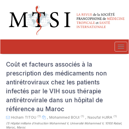
##plugins.themes.novelty.accessible_menu.label##
##plugins.themes.novelty.accessible_menu.main_navigation##
##plugins.themes.novelty.accessible_menu.main_content##
##plugins.themes.novelty.accessible_menu.sidebar##
Tog
navi
Coût et facteurs associés à la
prescription des médicaments non
antirétroviraux chez les patients
infectés par le VIH sous thérapie
antirétrovirale dans un hôpital de
référence au Maroc
(1)
(1)
(1)
Hicham TITOU
,
Mohammed BOUI
,
Naoufal HJIRA
(1)
Hôpital militaire d’instruction Mohammed V, Université Mohammed V, 10100 Rabat,
Maroc, Maroc