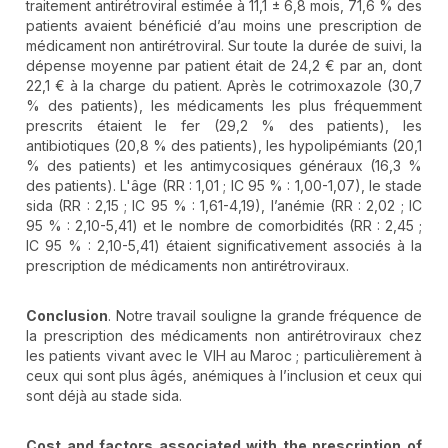
traitement antirétroviral estimée à 11,1 ± 6,8 mois, 71,6 % des
patients avaient bénéficié d’au moins une prescription de
médicament non antirétroviral. Sur toute la durée de suivi, la
dépense moyenne par patient était de 24,2 € par an, dont
22,1 € à la charge du patient. Après le cotrimoxazole (30,7
% des patients), les médicaments les plus fréquemment
prescrits étaient le fer (29,2 % des patients), les
antibiotiques (20,8 % des patients), les hypolipémiants (20,1
% des patients) et les antimycosiques généraux (16,3 %
des patients). L'âge (RR : 1,01 ; IC 95 % : 1,00-1,07), le stade
sida (RR : 2,15 ; IC 95 % : 1,61-4,19), l’anémie (RR : 2,02 ; IC
95 % : 2,10-5,41) et le nombre de comorbidités (RR : 2,45 ;
IC 95 % : 2,10-5,41) étaient significativement associés à la
prescription de médicaments non antirétroviraux.
Conclusion
. Notre travail souligne la grande fréquence de
la prescription des médicaments non antirétroviraux chez
les patients vivant avec le VIH au Maroc ; particulièrement à
ceux qui sont plus âgés, anémiques à l’inclusion et ceux qui
sont déjà au stade sida.
Cost and factors associated with the prescription of