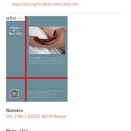
https://doi.org/10.48327/mtsi.2022.199
##plugins.themes.novelty.article.sideb
Numéro
Vol. 2 No 1 (2022): MTSI-Revue
Mots-clés :