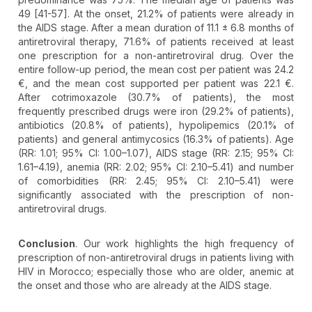
49 [41-57]. At the onset, 21.2% of patients were already in
the AIDS stage. After a mean duration of 11.1 ± 6.8 months of
antiretroviral therapy, 71.6% of patients received at least
one prescription for a non-antiretroviral drug. Over the
entire follow-up period, the mean cost per patient was 24.2
€, and the mean cost supported per patient was 22.1 €.
After cotrimoxazole (30.7% of patients), the most
frequently prescribed drugs were iron (29.2% of patients),
antibiotics (20.8% of patients), hypolipemics (20.1% of
patients) and general antimycosics (16.3% of patients). Age
(RR: 1.01; 95% CI: 1.00–1.07), AIDS stage (RR: 2.15; 95% CI:
1.61–4.19), anemia (RR: 2.02; 95% CI: 2.10–5.41) and number
of comorbidities (RR: 2.45; 95% CI: 2.10–5.41) were
significantly associated with the prescription of non-
antiretroviral drugs.
Conclusion
. Our work highlights the high frequency of
prescription of non-antiretroviral drugs in patients living with
HIV in Morocco; especially those who are older, anemic at
the onset and those who are already at the AIDS stage.