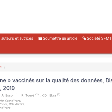
uteurs et autrices
Soumettre un article
Société SFMT
ue
ne » vaccinés sur la qualité des données, Dis
, 2019
(1)
(2)
(3)
,
A. Essoh
,
R. Touré
,
K.D . Ekra
re, Côte d'Ivoire
,
voire, Côte d'Ivoire
,
 d'Ivoire