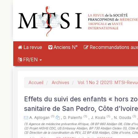
##plugins.themes.novelty.accessible_menu.label##
##plugins.themes.novelty.accessible_menu.main_navigation##
##plugins.themes.novelty.accessible_menu.main_content##
##plugins.themes.novelty.accessible_menu.sidebar##
La revue
Anciens N°
Recommandations aux a
FR/EN
Accueil
Archives
Vol. 1 No 2 (2021): MTSI-Rev
Effets du suivi des enfants « hors zo
sanitaire de San Pedro, Côte d’Ivoire
(1)
(1)
(1)
(1)
A. Aplogan
,
D. Palenfo
,
J. Koala
,
N. Gouda
(1)
Agence de médecine préventive Afrique, 08 BP 660 Abidjan 08, Côte d’Ivoi
(2)
Projet HIGHS CDC, US Embassy Abidjan, BP 730 Abidjan Cedex 03, Côte d’I
(3)
Direction de la coordination du PEV, 22 BP 458 Abidjan, Côte d’Ivoire, Côte