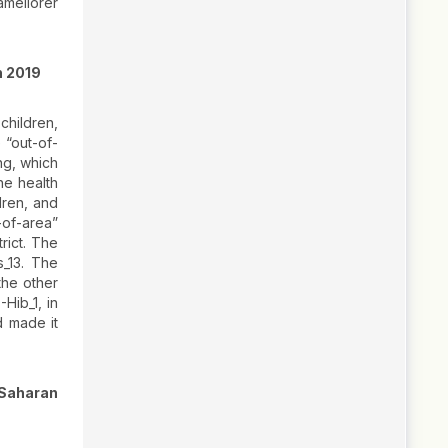
améliorer
n 2019
children,
 “out-of-
ng, which
he health
dren, and
-of-area”
rict. The
s_13. The
the other
Hib_1, in
d made it
-Saharan