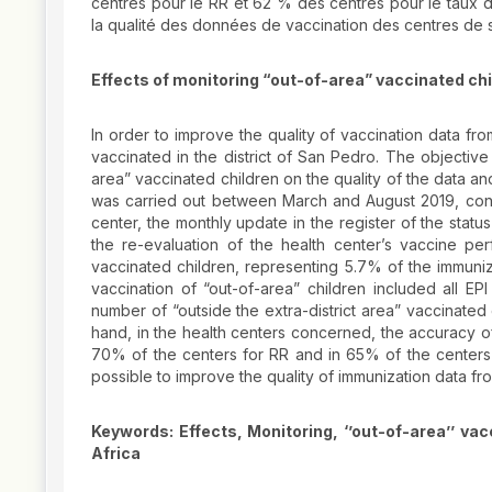
centres pour le RR et 62 % des centres pour le taux d’
la qualité des données de vaccination des centres de s
Effects of monitoring “out-of-area” vaccinated chil
In order to improve the quality of vaccination data fro
vaccinated in the district of San Pedro. The objective
area” vaccinated children on the quality of the data a
was carried out between March and August 2019, consis
center, the monthly update in the register of the statu
the re-evaluation of the health center’s vaccine pe
vaccinated children, representing 5.7% of the immuniza
vaccination of “out-of-area” children included all 
number of “outside the extra-district area” vaccinated
hand, in the health centers concerned, the accuracy 
70% of the centers for RR and in 65% of the centers
possible to improve the quality of immunization data fro
Keywords: Effects, Monitoring, ‘’out-of-area’’ va
Africa