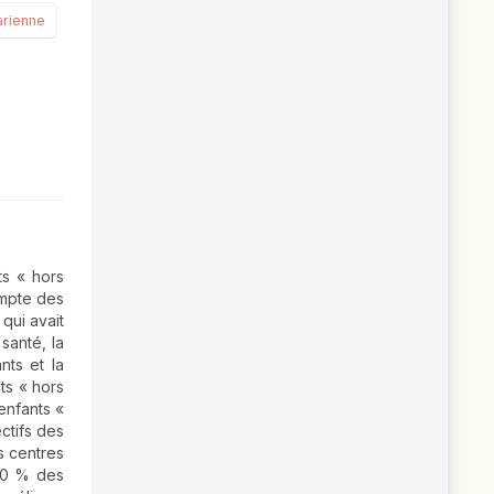
arienne
ts « hors
ompte des
qui avait
santé, la
nts et la
ts « hors
enfants «
ctifs des
s centres
70 % des