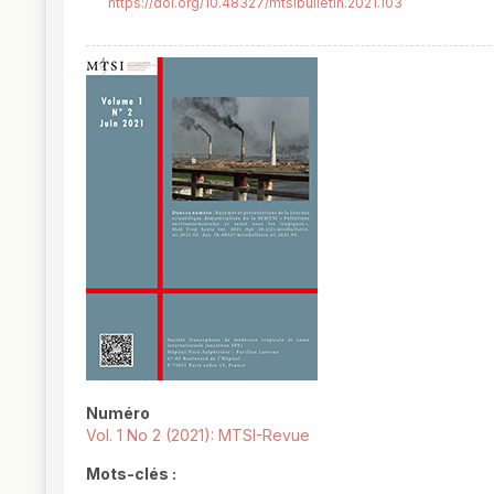
https://doi.org/10.48327/mtsibulletin.2021.103
##plugins.themes.novelty.article.
Numéro
Vol. 1 No 2 (2021): MTSI-Revue
Mots-clés :