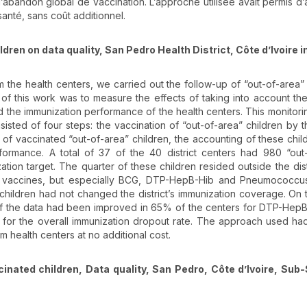
abandon global de vaccination. L’approche utilisée avait permis d’
anté, sans coût additionnel.
dren on data quality, San Pedro Health District, Côte d’Ivoire i
m the health centers, we carried out the follow-up of “out-of-area” 
 of this work was to measure the effects of taking into account the
nd the immunization performance of the health centers. This monitori
ted of four steps: the vaccination of “out-of-area” children by t
s of vaccinated “out-of-area” children, the accounting of these chil
rformance. A total of 37 of the 40 district centers had 980 “out
tion target. The quarter of these children resided outside the dist
EPI vaccines, but especially BCG, DTP-HepB-Hib and Pneumococcu
 children had not changed the district’s immunization coverage. On 
of the data had been improved in 65% of the centers for DTP-HepB-
 for the overall immunization dropout rate. The approach used ha
m health centers at no additional cost.
ccinated children, Data quality, San Pedro, Côte d’Ivoire, Sub